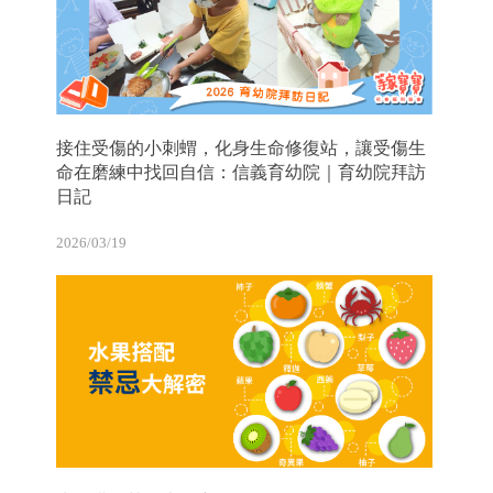
接住受傷的小刺蝟，化身生命修復站，讓受傷生
命在磨練中找回自信：信義育幼院｜育幼院拜訪
日記
2026/03/19