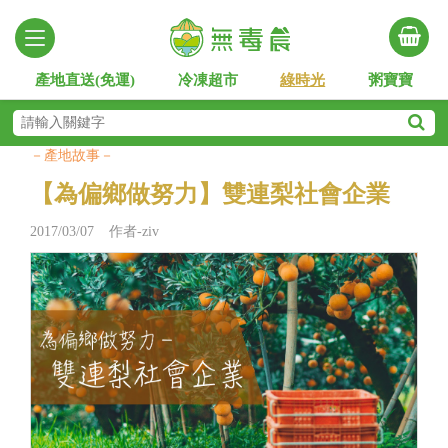
產地直送(免運)
冷凍超市
綠時光
粥寶寶
－產地故事－
【為偏鄉做努力】雙連梨社會企業
2017/03/07 作者-ziv