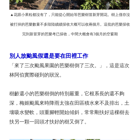
▲花跟小果粒都沒有了，只能從心開始等芭樂樹冒新芽開花。樹上僅存沒
被打掉的芭樂數量不多陸陸續續採收大概可以收兩個月。這批的芭樂採收
完到新冒芽的芭樂考已採收，中間大概會有3個月的空窗期
別人放颱風假還是要在田裡工作
「來了三次颱風果園的芭樂樹倒了三次。」，這是這次
林阿伯實際碰到的狀況。
樹齡還小的芭樂樹倒的特別嚴重，它根系長的還不夠
深，梅姬颱風來時降雨太強在田區積水來不及排出，土
壤吸水變軟，頭重腳輕開始傾斜，常常剛扶好這棵樹去
扶另一顆一回頭才扶好的樹又倒了。