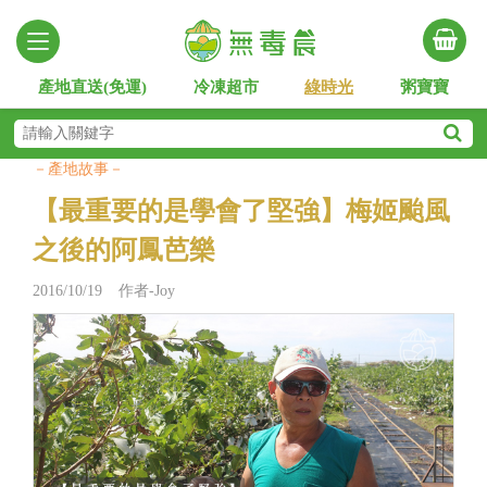
產地直送(免運)
冷凍超市
綠時光
粥寶寶
－產地故事－
【最重要的是學會了堅強】梅姬颱風
之後的阿鳳芭樂
2016/10/19 作者-Joy