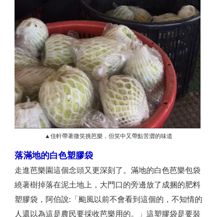
▲佳軒帶著微笑挑芭樂，但笑中又帶點苦澀的味道
落滿地的白色塑膠袋
走進芭樂園這個念頭又更深刻了。滿地的白色芭樂包袋
繞著樹掉落在泥土地上，大門口的旁邊放了成捆的肥料
塑膠袋，阿伯說:「颱風以前不會看到這個的，不知情的
人還以為這是農民要採收芭樂用的。」這塑膠袋是要裝