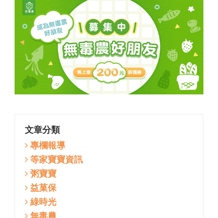
文章分類
專欄報導
等家寶寶資訊
粥寶寶
益菓保
綠時光
無毒農