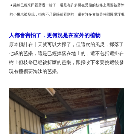
▲雖然已經來田裡剪過一輪了，還是有許多掛在受傷的枝條上需要被剪除
的小果未被發現，損失不只是眼前看到的，還有許多會隨著時間慢慢浮現
人都會害怕了，更何況是在室外的植物
原本預計在十天就可以大採了，但這次的風災，掃落了
七成的芭樂，這是已經掉落在地上的，還不包括還掛在
樹上但枝條已經被折斷的芭樂，跟採收下來要挑選後發
現有撞傷要淘汰的芭樂。