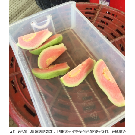
▲即使芭樂已經短缺到爆炸， 阿伯還是堅持要切芭樂招待我們。在颱風過