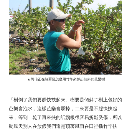
▲阿伯正在解釋要怎麼用竹竿來撐起傾斜的芭樂樹
「樹倒了我們要趕快扶起來。樹要是傾斜了樹上包好的
芭樂會泡水，這樣芭樂會爛掉，二來要是不趕快扶起
來，等到土乾了再來扶的話鬚根很容易折斷受傷，所以
颱風天別人在放假我們還是頂著風雨在田裡插竹竿扶