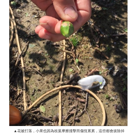
▲花被打落，小果也因為枝葉摩擦撞擊而傷恆累累，這些都會拔除掉