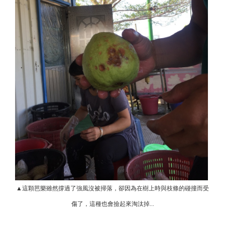
▲這顆芭樂雖然撐過了強風沒被掃落，卻因為在樹上時與枝條的碰撞而受
傷了，這種也會撿起來淘汰掉...