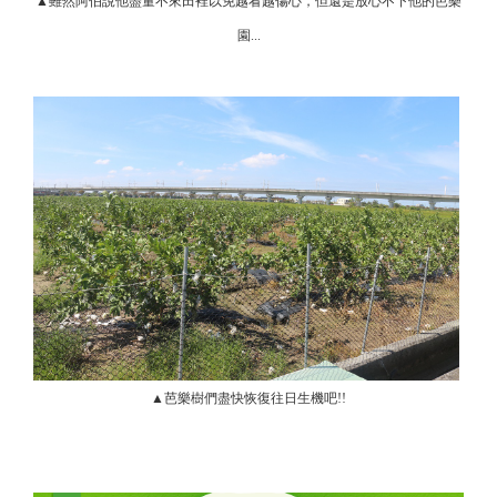
▲雖然阿伯說他盡量不來田裡以免越看越傷心，但還是放心不下他的芭樂
園...
▲芭樂樹們盡快恢復往日生機吧!!