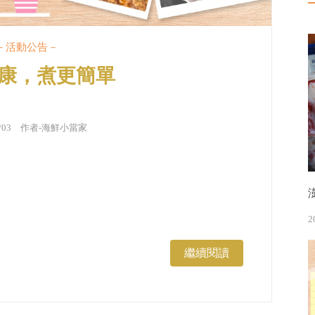
－活動公告－
康，煮更簡單
1/03 作者-
海鮮小當家
2
繼續閱讀