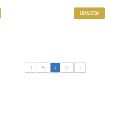
在台灣，從4月開始一路到10月，是
鎖管類的盛產期，尤其澎湖、東北
繼續閱讀
角、南方澳等地，海面上點點漁火，
就是為了捕撈這些鮮美的魷魚類。現
在正是享用當季
小卷
的最佳時機，千
萬別錯過這波新鮮海味！...
|<
<<
1
>>
>|