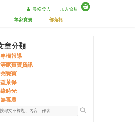
農粉登入 |
加入會員
等家寶寶
部落格
文章分類
專欄報導
等家寶寶資訊
粥寶寶
益菓保
綠時光
無毒農