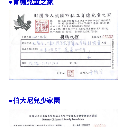
●育德兒童之家
●伯大尼兒少家園