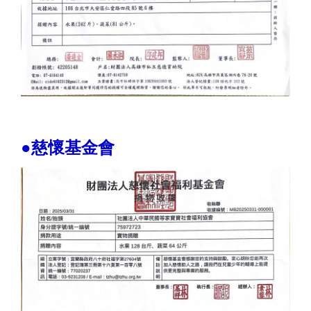
●慈懷基金會