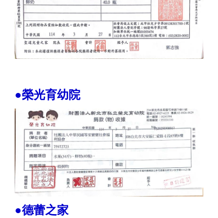
●榮光育幼院
●德蕾之家