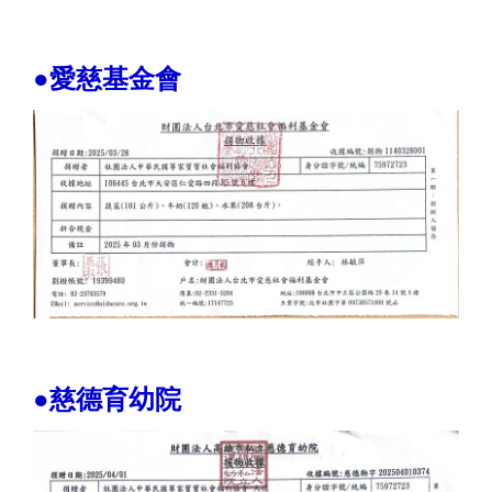
●愛慈基金會
●慈德育幼院