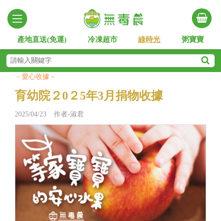
產地直送(免運)
冷凍超市
綠時光
粥寶寶
－愛心收據－
育幼院２0２5年3月捐物收據
2025/04/23 作者-淑君