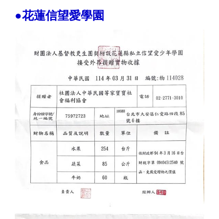
●花蓮信望愛學園