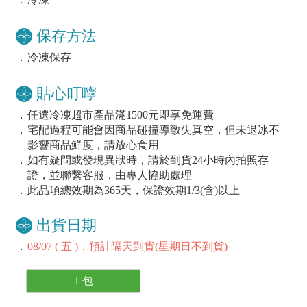
保存方法
．
冷凍保存
貼心叮嚀
．
任選冷凍超市產品滿1500元即享免運費
．
宅配過程可能會因商品碰撞導致失真空，但未退冰不
影響商品鮮度，請放心食用
．
如有疑問或發現異狀時，請於到貨24小時內拍照存
證，並聯繫客服，由專人協助處理
．
此品項總效期為365天，保證效期1/3(含)以上
出貨日期
．
08/07 ( 五 )，預計隔天到貨(星期日不到貨)
1 包