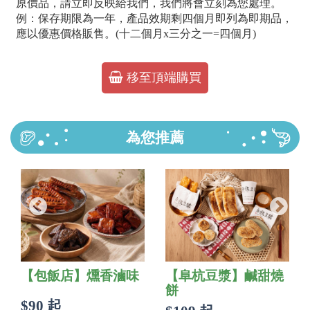
原價品，請立即反映給我們，我們將會立刻為您處理。
例：保存期限為一年，產品效期剩四個月即列為即期品，
應以優惠價格販售。(十二個月x三分之一=四個月)
移至頂端購買
為您推薦
【包飯店】燻香滷味
【阜杭豆漿】鹹甜燒
餅
$90 起