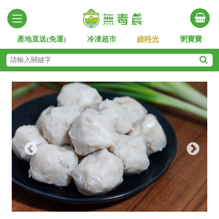
產地直送(免運)
冷凍超市
綠時光
粥寶寶