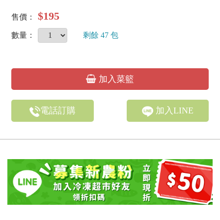
$195
售價：
數量：
剩餘
47
包
加入菜籃
電話訂購
加入LINE