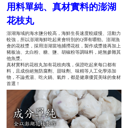
用料單純、真材實料的澎湖
花枝丸
澎湖海域的海水鹽分較高，海鮮生長速度較緩慢、活動力
較強，所以澎湖海鮮吃起來會特別的Q彈有嚼勁。澎湖漁
會的花枝漿，採用澎湖當地捕撈花枝，製作成漿後再加上
豬板油、太白粉、糖、鹽、胡椒粉等調味料，絕無參雜其
他魚漿。
真材實料的花枝丸加有花枝肉塊，保證吃起來每口都有
料，且成份絕無防腐劑、甜味劑、味精等人工化學添加
物，不論煮湯、吃火鍋、氣炸，都是健康優質美味的食材
首選！