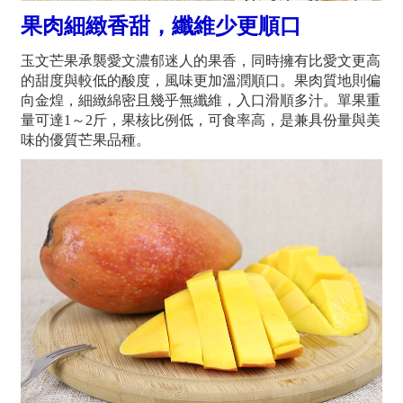
果肉細緻香甜，纖維少更順口
玉文芒果承襲愛文濃郁迷人的果香，同時擁有比愛文更高
的甜度與較低的酸度，風味更加溫潤順口。果肉質地則偏
向金煌，細緻綿密且幾乎無纖維，入口滑順多汁。單果重
量可達1～2斤，果核比例低，可食率高，是兼具份量與美
味的優質芒果品種。