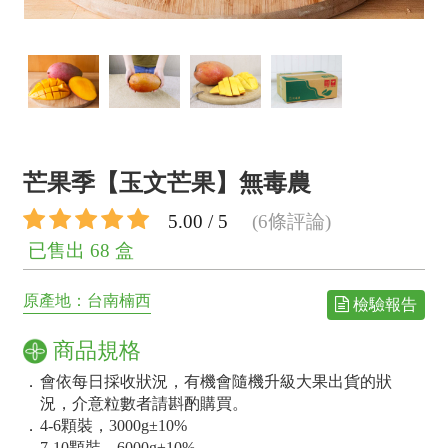
芒果季【玉文芒果】無毒農
5.00 / 5
(6條評論)
已售出 68 盒
原產地：台南楠西
檢驗報告
商品規格
．
會依每日採收狀況，有機會隨機升級大果出貨的狀
況，介意粒數者請斟酌購買。
．
4-6顆裝，3000g±10%
．
7-10顆裝，6000g±10%