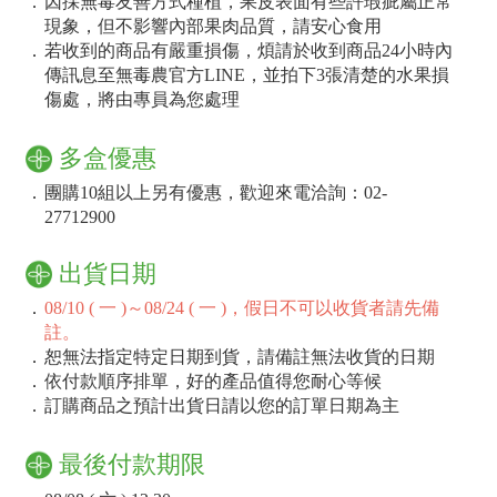
．
因採無毒友善方式種植，果皮表面有些許瑕疵屬正常
現象，但不影響內部果肉品質，請安心食用
．
若收到的商品有嚴重損傷，煩請於收到商品24小時內
傳訊息至無毒農官方LINE，並拍下3張清楚的水果損
傷處，將由專員為您處理
多盒優惠
．
團購10組以上另有優惠，歡迎來電洽詢：02-
27712900
出貨日期
．
08/10 ( 一 )～08/24 ( 一 )，假日不可以收貨者請先備
註。
．
恕無法指定特定日期到貨，請備註無法收貨的日期
．
依付款順序排單，好的產品值得您耐心等候
．
訂購商品之預計出貨日請以您的訂單日期為主
最後付款期限