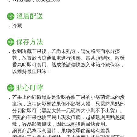
溫層配送
．
冷藏
保存方法
．
收到冷藏芒果後，若尚未熟透，請先將表面水分擦
乾，放置於陰涼通風處進行後熟。當蒂頭變軟、散發
香氣時即可食用。熟成後請儘快放入冰箱冷藏保存，
以維持最佳風味！
貼心叮嚀
．
芒果上的細微黑點是愛吃香甜芒果的小病菌造成的炭
疽病，這種病影響芒果但不影響人體，只需將黑點部
分切除即可（黑點大於一元硬幣大小則不予出貨）。
．
完熟的芒果也較容易出現炭疽病，越成熟則黑點越擴
散，容易影響風味，因此成熟後應盡快食用。
．
網頁商品為示意圖片，果物依季節而略有差異