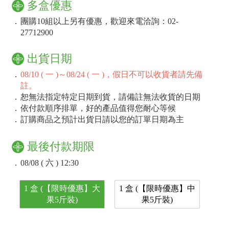
多盒優惠
．
團購10組以上另有優惠，歡迎來電洽詢：02-
27712900
出貨日期
．
08/10 ( 一 )～08/24 ( 一 )，假日不可以收貨者請先備
註。
．
恕無法指定特定日期到貨，請備註無法收貨的日期
．
依付款順序排單，好的產品值得您耐心等候
．
訂購商品之預計出貨日請以您的訂單日期為主
最後付款期限
．
08/08 ( 六 ) 12:30
1 盒 (【限時優惠】大
1 盒 (【限時優惠】中
果5斤裝)
果5斤裝)