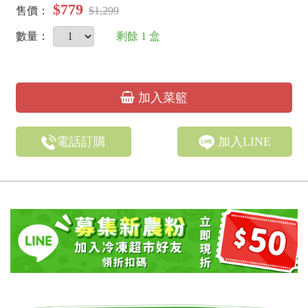
$779
售價：
$1,299
數量：
剩餘
1
盒
加入菜籃
電話訂購
加入LINE