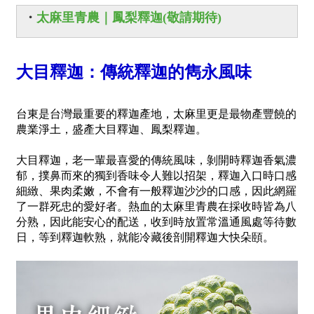
・
太麻里青農｜鳳梨釋迦(敬請期待)
大目釋迦：
傳統釋迦的雋永風味
台東是台灣最重要的釋迦產地，太麻里更是最物產豐饒的
農業淨土，盛產大目釋迦、鳳梨釋迦。
大目釋迦，老一輩最喜愛的傳統風味，剝開時釋迦香氣濃
郁，撲鼻而來的獨到香味令人難以招架，釋迦入口時口感
細緻、果肉柔嫩，不會有一般釋迦沙沙的口感，因此網羅
了一群死忠的愛好者。熱血的太麻里青農在採收時皆為八
分熟，因此能安心的配送，收到時放置常溫通風處等待數
日，等到釋迦軟熟，就能冷藏後剖開釋迦大快朵頤。