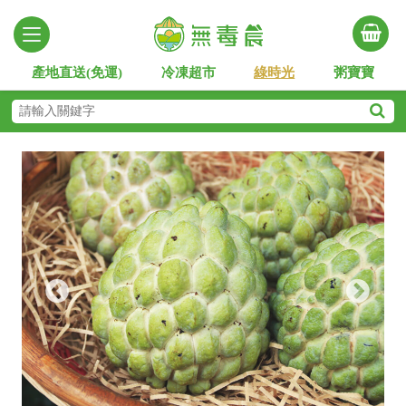
產地直送(免運)
冷凍超市
綠時光
粥寶寶