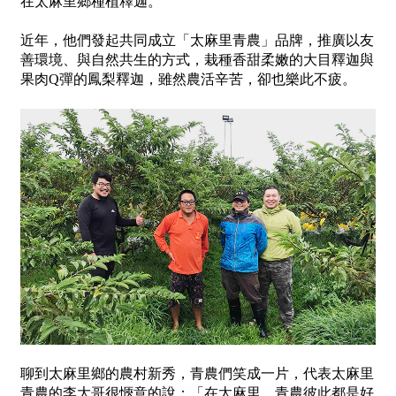
在太麻里鄉種植釋迦。
近年，他們發起共同成立「太麻里青農」品牌，推廣以友
善環境、與自然共生的方式，栽種香甜柔嫩的大目釋迦與
果肉Q彈的鳳梨釋迦，雖然農活辛苦，卻也樂此不疲。
聊到太麻里鄉的農村新秀，青農們笑成一片，代表太麻里
青農的李大哥很愜意的說：「在太麻里，青農彼此都是好