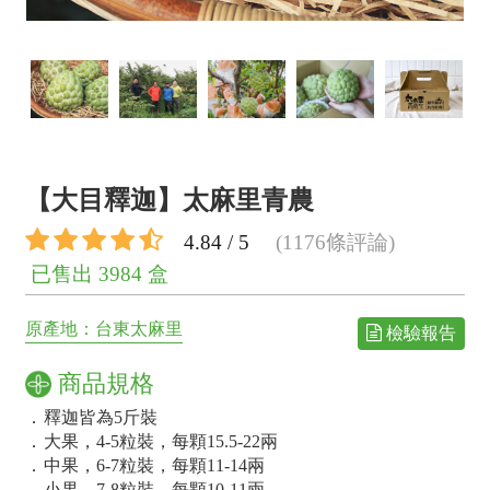
【大目釋迦】太麻里青農
4.84 / 5
(1176條評論)
已售出 3984 盒
原產地：台東太麻里
檢驗報告
商品規格
．
釋迦皆為5斤裝
．
大果，4-5粒裝，每顆15.5-22兩
．
中果，6-7粒裝，每顆11-14兩
．
小果，7-8粒裝，每顆10-11兩