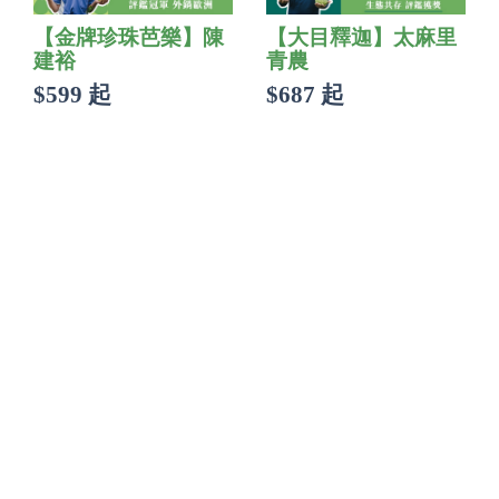
【金牌珍珠芭樂】陳
【大目釋迦】太麻里
建裕
青農
$599 起
$687 起