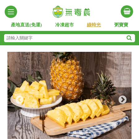
產地直送(免運)
冷凍超市
綠時光
粥寶寶