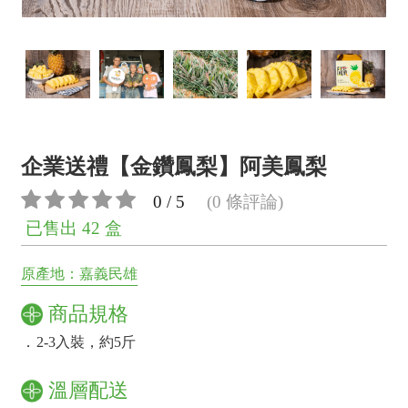
企業送禮【金鑽鳳梨】阿美鳳梨
0 / 5
(0 條評論)
已售出 42 盒
原產地：嘉義民雄
商品規格
．
2-3入裝，約5斤
溫層配送