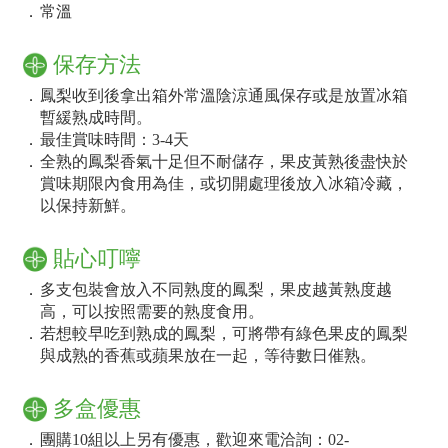
．
常溫
保存方法
．
鳳梨收到後拿出箱外常溫陰涼通風保存或是放置冰箱
暫緩熟成時間。
．
最佳賞味時間：3-4天
．
全熟的鳳梨香氣十足但不耐儲存，果皮黃熟後盡快於
賞味期限內食用為佳，或切開處理後放入冰箱冷藏，
以保持新鮮。
貼心叮嚀
．
多支包裝會放入不同熟度的鳳梨，果皮越黃熟度越
高，可以按照需要的熟度食用。
．
若想較早吃到熟成的鳳梨，可將帶有綠色果皮的鳳梨
與成熟的香蕉或蘋果放在一起，等待數日催熟。
多盒優惠
．
團購10組以上另有優惠，歡迎來電洽詢：02-