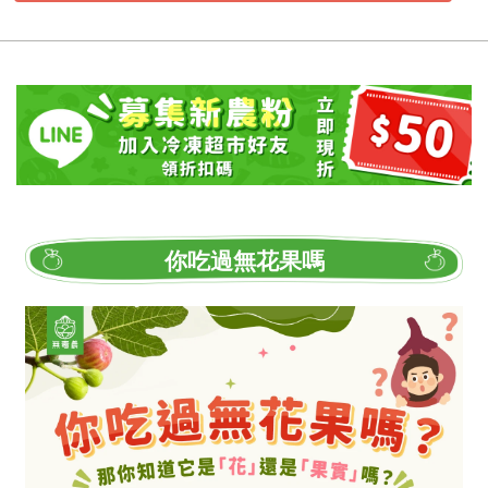
你吃過無花果嗎