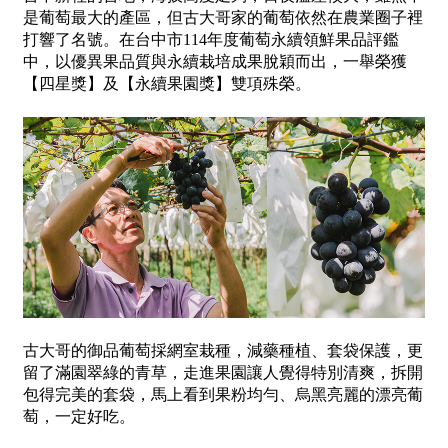
是葡萄最大的產區，但古大哥家的葡萄依然在農業圈子裡
打響了名號。在台中市114年度葡萄永續領鮮果品評鑑
中，以優異果品質與永續栽培成果脫穎而出，一舉榮獲
【四星獎】及【永續果園獎】雙項殊榮。
古大哥的御品葡萄採網室栽種，減藥種植、套袋保護，更
留了滿園翠綠的青草，走進果園讓人覺得特別清爽，拆開
包得完美的套袋，馬上看到果粉均勻、烏黑亮麗的漂亮葡
萄，一定好吃。