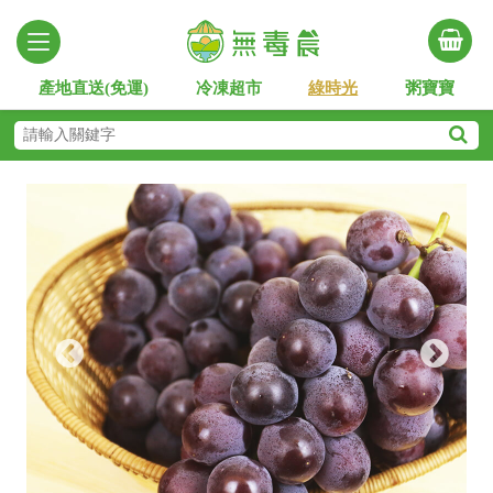
產地直送(免運)
冷凍超市
綠時光
粥寶寶