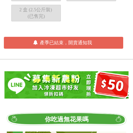
2 盒 (2.5公斤裝)
(已售完)
產季已結束，開賣通知我
你吃過無花果嗎