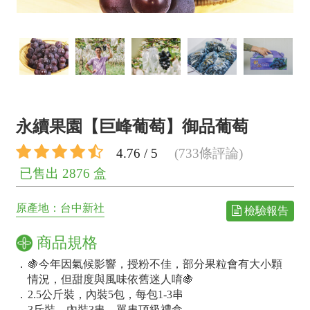
永續果園【巨峰葡萄】御品葡萄
4.76 / 5
(733條評論)
已售出 2876 盒
原產地：台中新社
檢驗報告
商品規格
．
🍇今年因氣候影響，授粉不佳，部分果粒會有大小顆
情況，但甜度與風味依舊迷人唷🍇
．
2.5公斤裝，內裝5包，每包1-3串
．
3斤裝，內裝3串，單串頂級禮盒