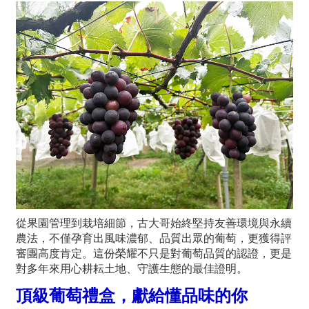
從果園管理到栽培細節，古大哥始終堅持友善環境與永續
農法，不僅孕育出風味濃郁、品質出眾的葡萄，更獲得評
審團高度肯定。這份榮耀不只是對葡萄品質的認證，更是
對多年來用心耕耘土地、守護生態的最佳證明。
頂級葡萄禮盒，獻給懂品味的你