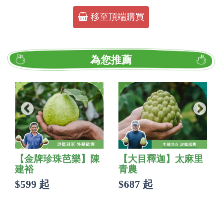
移至頂端購買
為您推薦
【金牌珍珠芭樂】陳
【大目釋迦】太麻里
建裕
青農
$599 起
$687 起