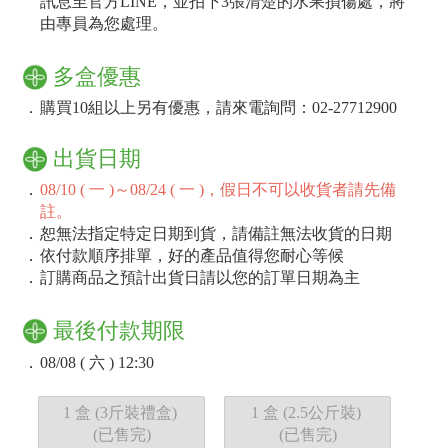
訊息至官方LINE，並拍下3張清楚的水果損傷處，將
由專員為您處理。
多盒優惠
．
購買10組以上另有優惠，請來電詢問：02-27712900
出貨日期
．
08/10 ( 一 )～08/24 ( 一 )，假日不可以收貨者請先備
註。
．
恕無法指定特定日期到貨，請備註無法收貨的日期
．
依付款順序排單，好的產品值得您耐心等候
．
訂購商品之預計出貨日請以您的訂單日期為主
最後付款期限
．
08/08 ( 六 ) 12:30
1 盒 (3斤裝禮盒)
1 盒 (2.5公斤裝)
(已售完)
(已售完)