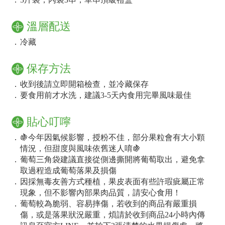
溫層配送
．
冷藏
保存方法
．
收到後請立即開箱檢查，並冷藏保存
．
要食用前才水洗，建議3-5天內食用完畢風味最佳
貼心叮嚀
．
🍇今年因氣候影響，授粉不佳，部分果粒會有大小顆
情況，但甜度與風味依舊迷人唷🍇
．
葡萄三角袋建議直接從側邊撕開將葡萄取出，避免拿
取過程造成葡萄落果及損傷
．
因採無毒友善方式種植，果皮表面有些許瑕疵屬正常
現象，但不影響內部果肉品質，請安心食用！
．
葡萄較為脆弱、容易摔傷，若收到的商品有嚴重損
傷，或是落果狀況嚴重，煩請於收到商品24小時內傳