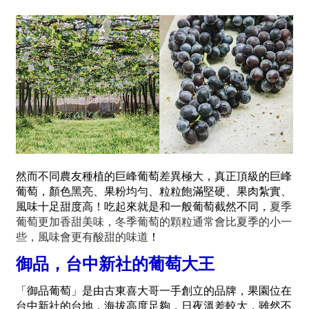
然而不同農友種植的巨峰葡萄差異極大，真正頂級的巨峰
葡萄，顏色黑亮、果粉均勻、粒粒飽滿堅硬、果肉紮實、
風味十足甜度高！吃起來就是和一般葡萄截然不同，
夏季
葡萄
更加香甜美味，
冬季葡萄的顆粒通常會比夏季的小一
些，風味會更有酸甜的味道
！
御品，台中新社的葡萄大王
「御品葡萄」是由古東喜大哥一手創立的品牌，果園位在
台中新社的台地，海拔高度足夠，日夜溫差較大，雖然不