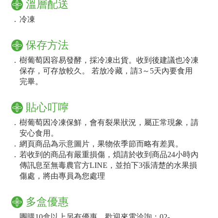
溫層配送
．
冷凍
保存方法
．
樹葡萄因容易發酵，採冷凍出貨。收到後建議也冷凍
保存，可存放較久。 若放冷藏，請3～5天內要食用
完畢。
貼心叮嚀
．
樹葡萄因冷凍保鮮，會有裂果狀況，屬正常現象，請
安心食用。
．
網頁商品為示意圖片，果物依季節而略有差異。
．
若收到的商品有嚴重損傷，煩請於收到商品24小時內
傳訊息至無毒農官方LINE，並拍下3張清楚的水果損
傷處，將由專員為您處理
多盒優惠
．
團購10盒以上另有優惠，歡迎來電洽詢：02-