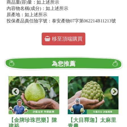
商品重(容)量：如上述所示
內容物名稱(成分)：如上述所示
原產地：如上述所示
投保產品責任險字號：泰安產物07字第062214B11213號
移至頂端購買
為您推薦
【金牌珍珠芭樂】陳
【大目釋迦】太麻里
建裕
青農