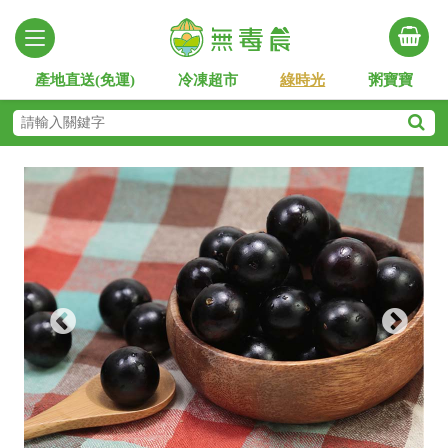
產地直送(免運)
冷凍超市
綠時光
粥寶寶