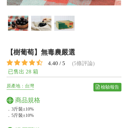
【樹葡萄】無毒農嚴選
4.40 / 5
(5條評論)
已售出 28 箱
原產地：台灣
檢驗報告
商品規格
．
3斤裝±10%
．
5斤裝±10%