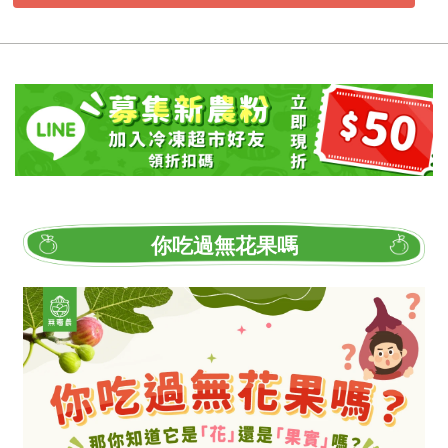
你吃過無花果嗎