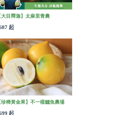
【大目釋迦】太麻里青農
687 起
【珍稀黃金果】不一樣鱷魚農場
699 起