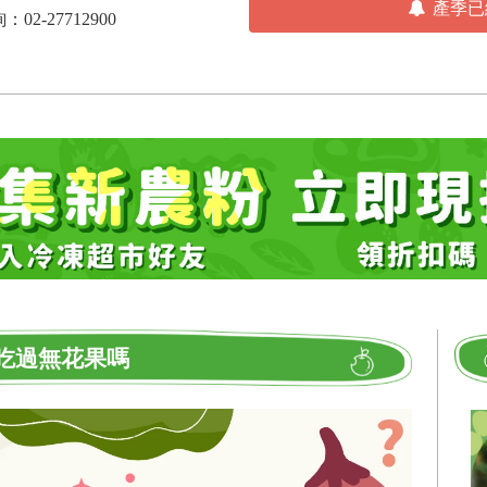
產季已
-27712900
吃過無花果嗎