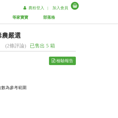
農粉登入 |
加入會員
等家寶寶
部落格
毒農嚴選
(2條評論)
已售出 5 箱
檢驗報告
粒數為參考範圍