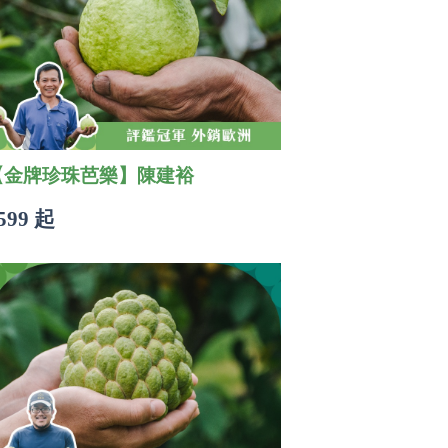
【金牌珍珠芭樂】陳建裕
599 起