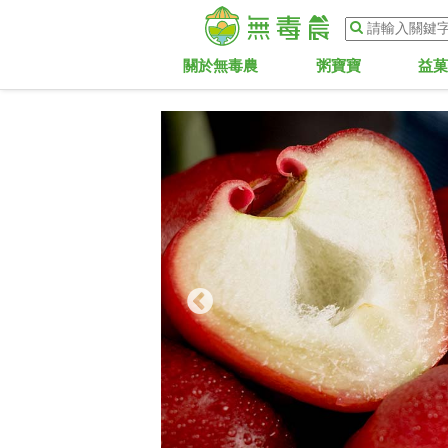
關於無毒農
粥寶寶
益