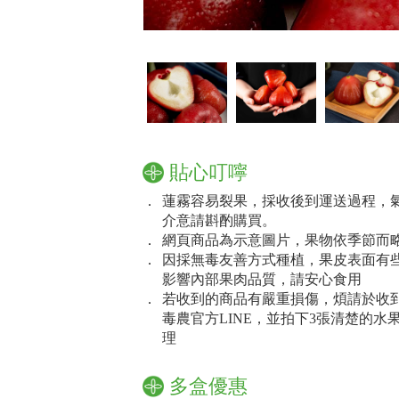
貼心叮嚀
．
蓮霧容易裂果，採收後到運送過程，
介意請斟酌購買。
．
網頁商品為示意圖片，果物依季節而
．
因採無毒友善方式種植，果皮表面有
影響內部果肉品質，請安心食用
．
若收到的商品有嚴重損傷，煩請於收到
毒農官方LINE，並拍下3張清楚的
理
多盒優惠