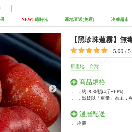
菓保
NEW!
綠時光
產地直送(免運)
冷凍超市
【黑珍珠蓮霧】無
5.00 / 5
原產地：台灣
商品規格
．
．約28-36顆(4斤±10%)
．
．出貨以「重量」為主，
溫層配送
．
冷藏