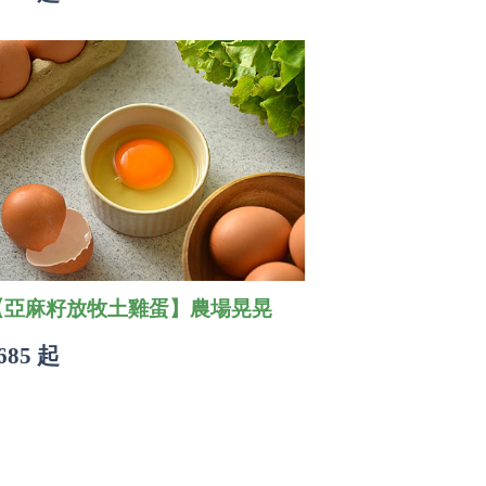
【亞麻籽放牧土雞蛋】農場晃晃
685 起