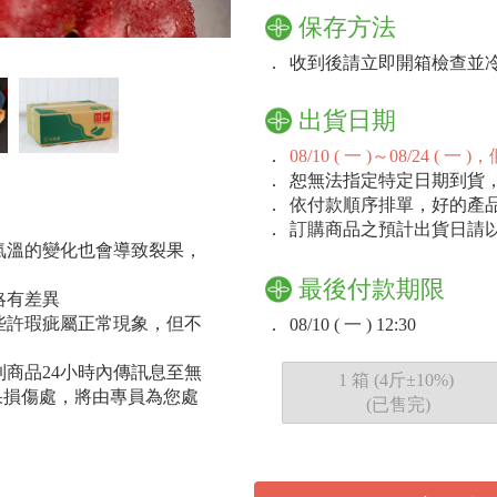
保存方法
．
收到後請立即開箱檢查並
出貨日期
．
08/10 ( 一 )～08/24
．
恕無法指定特定日期到貨
．
依付款順序排單，好的產
．
訂購商品之預計出貨日請
氣溫的變化也會導致裂果，
最後付款期限
略有差異
些許瑕疵屬正常現象，但不
．
08/10 ( 一 ) 12:30
商品24小時內傳訊息至無
1 箱 (4斤±10%)
水果損傷處，將由專員為您處
(已售完)