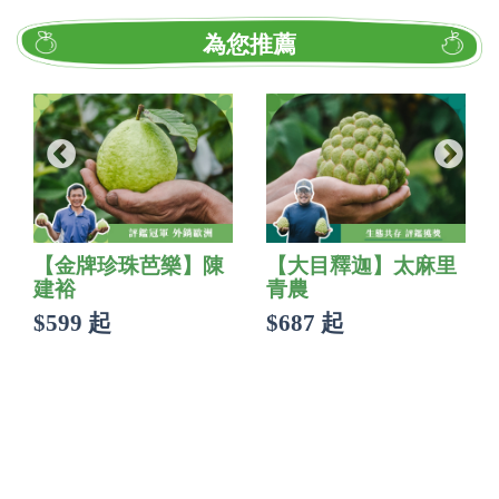
為您推薦
【金牌珍珠芭樂】陳
【大目釋迦】太麻里
建裕
青農
$599 起
$687 起