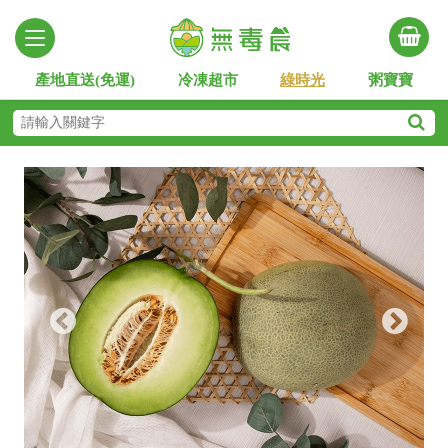
產地直送(免運)
冷凍超市
綠時光
粥寶寶