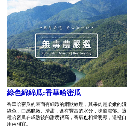
綠色綿綿瓜:香華哈密瓜
香華哈密瓜的表面有細緻的網狀紋理，其果肉是柔嫩的淺
綠色，口感脆嫩、清甜，含有豐富的水分，味道濃郁。這
種哈密瓜在成熟後的甜度很高，香氣也相當明顯，送禮自
用兩相宜。