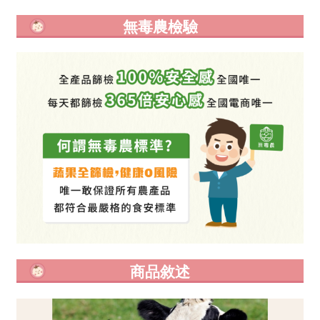
無毒農檢驗
商品敘述