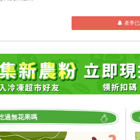
產季已
吃過無花果嗎