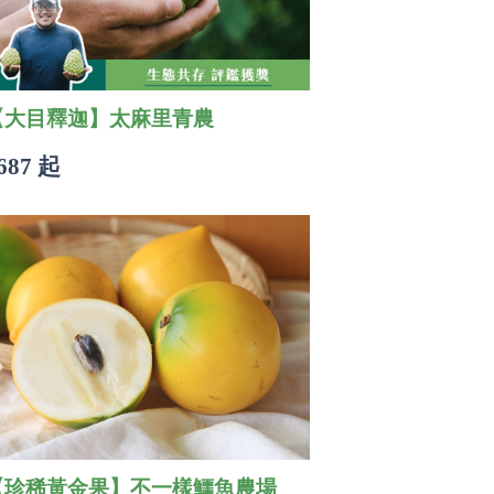
【大目釋迦】太麻里青農
687 起
【珍稀黃金果】不一樣鱷魚農場