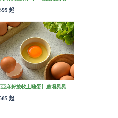
699 起
【亞麻籽放牧土雞蛋】農場晃晃
685 起