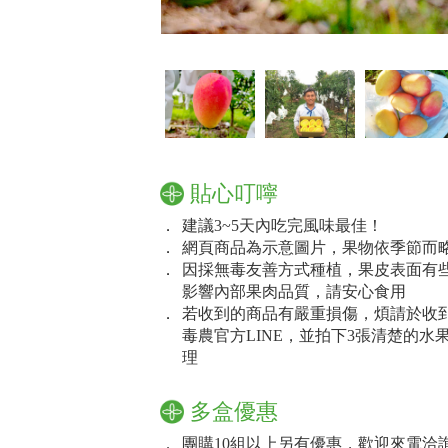
貼心叮嚀
．
建議3~5天內吃完風味最佳！
．
網頁商品為示意圖片，果物依季節而
．
因採無毒友善方式種植，果皮表面有
影響內部果肉品質，請安心食用
．
若收到的商品有嚴重損傷，煩請於收到
毒農官方LINE，並拍下3張清楚的
理
多盒優惠
．
團購10組以上另有優惠，歡迎來電洽詢：02