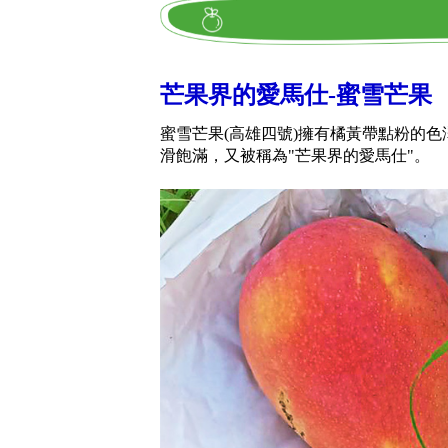
芒果界的愛馬仕-蜜雪芒果
蜜雪芒果(高雄四號)擁有橘黃帶點粉的
滑飽滿，又被稱為"芒果界的愛馬仕"。