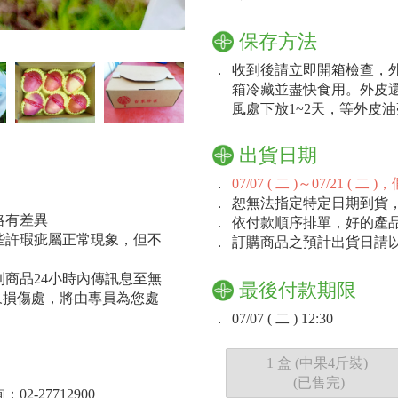
保存方法
．
收到後請立即開箱檢查，
箱冷藏並盡快食用。外皮
風處下放1~2天，等外皮
出貨日期
．
07/07 ( 二 )～07/21
．
恕無法指定特定日期到貨
略有差異
．
依付款順序排單，好的產
些許瑕疵屬正常現象，但不
．
訂購商品之預計出貨日請
商品24小時內傳訊息至無
最後付款期限
水果損傷處，將由專員為您處
．
07/07 ( 二 ) 12:30
1 盒 (中果4斤裝)
(已售完)
-27712900