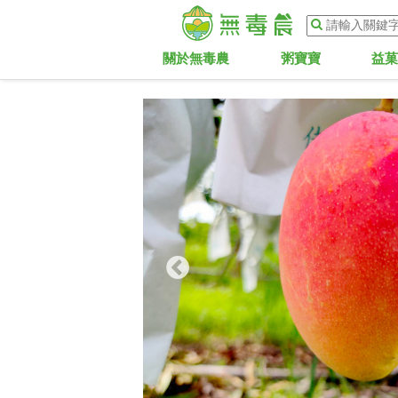
關於無毒農
粥寶寶
益