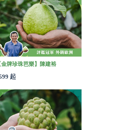
【金牌珍珠芭樂】陳建裕
599 起