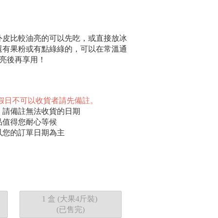
外皮比較油亮的可以先吃，或直接放冰
還有果粉或有點綠綠的，可以在常溫通
油亮後再享用！
 ( 二 )，假日不可以收貨者請先備註。
，請備註無法收貨的日期
品值得您耐心等候
以您的訂單日期為主
1 盒 (大果4斤裝)
(已售完)