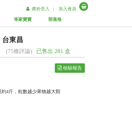
農粉登入 |
加入會員
等家寶寶
部落格
】台東昌
(75條評論)
已售出 281 盒
檢驗報告
重約4斤，粒數越少果物越大顆