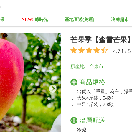
菓保
NEW!
綠時光
產地直送(免運)
冷凍超市
芒果季【蜜雪芒果
4.73 / 5
原產地：台東市
商品規格
．
出貨以「重量」為主，淨
．
大果4斤裝，5-6顆
．
中果4斤裝，7-8顆
溫層配送
．
冷藏