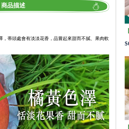
商品描述
色澤，蒂頭處會有淡淡花香，品嘗起來甜而不膩、果肉軟
$