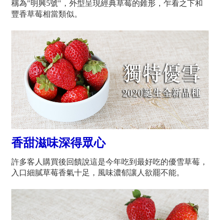
稱為"明興5號"，
外型呈現經典草莓的錐形，乍看之下和
豐香草莓相當類似。
香甜滋味深得眾心
許多客人購買後回饋說這是今年吃到最好吃的優雪草莓，
入口細膩草莓香氣十足，風味濃郁讓人欲罷不能。