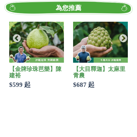
為您推薦
【金牌珍珠芭樂】陳
【大目釋迦】太麻里
建裕
青農
$599 起
$687 起