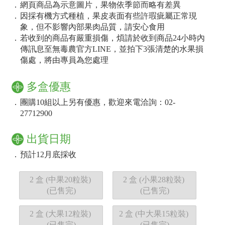
．
網頁商品為示意圖片，果物依季節而略有差異
．
因採有機方式種植，果皮表面有些許瑕疵屬正常現
象，但不影響內部果肉品質，請安心食用
．
若收到的商品有嚴重損傷，煩請於收到商品24小時內
傳訊息至無毒農官方LINE，並拍下3張清楚的水果損
傷處，將由專員為您處理
多盒優惠
．
團購10組以上另有優惠，歡迎來電洽詢：02-
27712900
出貨日期
．
預計
12月底
採收
2 盒 (中果20粒裝)
2 盒 (小果28粒裝)
(已售完)
(已售完)
2 盒 (大果12粒裝)
2 盒 (中大果15粒裝)
(已售完)
(已售完)