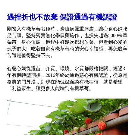
遇挫折也不放棄 保證通過有機認證
剛投入有機草莓栽種時，炭疽病嚴重肆虐，讓心爸心媽吃
足苦頭。堅持落實無化學農藥施作，也損失超過5000株草
莓苗，身心俱疲，過程中好幾次都想放棄。但看到心愛的
孫子們大口吃著自家有機草莓時的安心幸福感，再怎麼辛
苦還是值得堅持下去。
心爸心媽從選苗、介質、環境、水質都嚴格把關，經過3
年有機轉型期後，2016年終於通過慈心有機認證，從原是
務農的門外漢，到現在能侃侃而談有機種植，就是希望
「利益眾生」讓更多人能嚐到有機草莓。