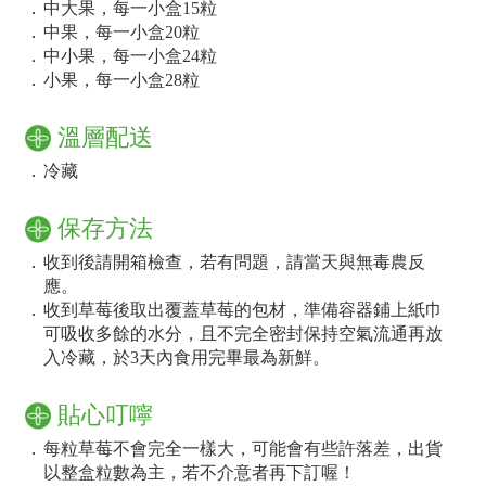
．
中大果，每一小盒15粒
．
中果，每一小盒20粒
．
中小果，每一小盒24粒
．
小果，每一小盒28粒
溫層配送
．
冷藏
保存方法
．
收到後請開箱檢查，若有問題，請當天與無毒農反
應。
．
收到草莓後取出覆蓋草莓的包材，準備容器鋪上紙巾
可吸收多餘的水分，且不完全密封保持空氣流通再放
入冷藏，於3天內食用完畢最為新鮮。
貼心叮嚀
．
每粒草莓不會完全一樣大，可能會有些許落差，出貨
以整盒粒數為主，若不介意者再下訂喔！