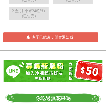
2 盒 (中小果24粒裝)
(已售完)
產季已結束，開賣通知我
你吃過無花果嗎