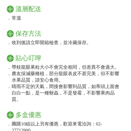
溫層配送
．
常溫
保存方法
．
收到後請立即開箱檢查，並冷藏保存。
貼心叮嚀
．
帶枝龍眼果粒大小不會完全相同，但差異不會過大。
．
農友採減藥種植，部分龍眼表皮不甚完美，但不影響
水果品質，請安心食用。
．
晴雨不定的天氣，間接會影響到品質，如蒂頭上面會
白白一點，是一種蚜蟲，不是發霉，不影響果肉品
質。
多盒優惠
．
團購10組以上另有優惠，歡迎來電洽詢：02-
27712900