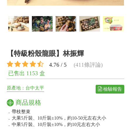
【特級粉殼龍眼】林振輝
4.76 / 5
(411條評論)
已售出 1153 盒
原產地：台中太平
檢驗報告
商品規格
．
帶枝整束
．
大果5斤裝、10斤裝±10%，約10-50元左右大小
．
中果5斤裝、10斤裝±10%，約10元左右大小