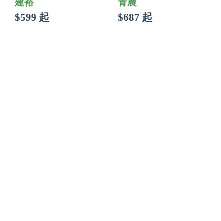
建裕
青農
$599 起
$687 起