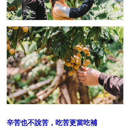
辛苦也不說苦，吃苦更當吃補