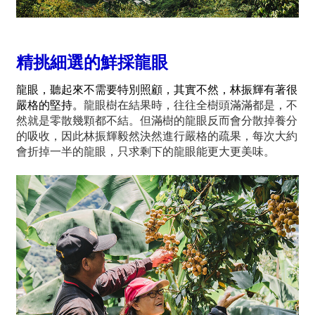
精挑細選的鮮採龍眼
龍眼，聽起來不需要特別照顧，其實不然，林振輝有著很
嚴格的堅持。
龍眼樹在結果時，往往全樹頭滿滿都是，不
然就是零散幾顆都不結。但滿樹的龍眼反而會分散掉養分
的吸收，因此林振輝毅然決然進行嚴格的疏果，每次大約
會折掉一半的龍眼，只求剩下的龍眼能更大更美味。