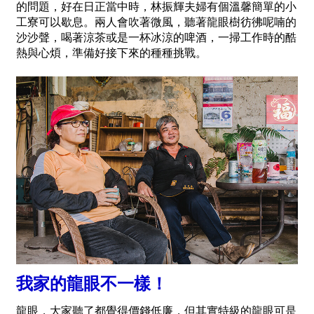
的問題，好在日正當中時，林振輝夫婦有個溫馨簡單的小
工寮可以歇息。兩人會吹著微風，聽著龍眼樹彷彿呢喃的
沙沙聲，喝著涼茶或是一杯冰涼的啤酒，一掃工作時的酷
熱與心煩，準備好接下來的種種挑戰。
我家的龍眼不一樣！
龍眼，大家聽了都覺得價錢低廉，但其實特級的龍眼可是