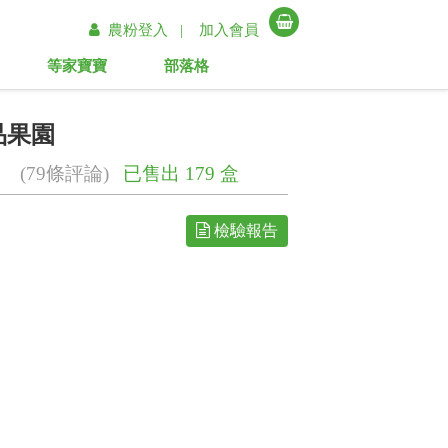
農粉登入 |
加入會員
等家寶寶
部落格
品果園
(79條評論)
已售出 179 盒
檢驗報告