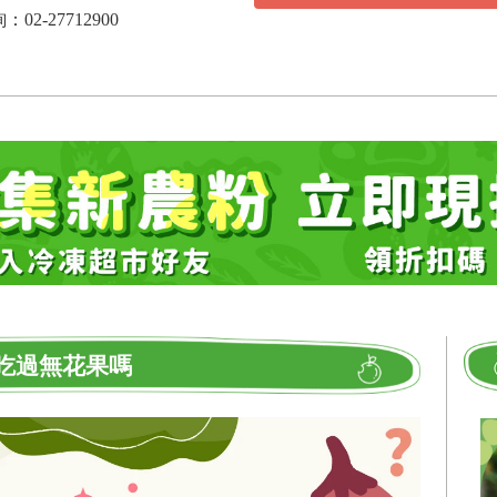
-27712900
吃過無花果嗎