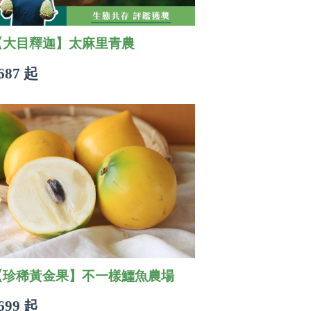
【大目釋迦】太麻里青農
687 起
【珍稀黃金果】不一樣鱷魚農場
699 起