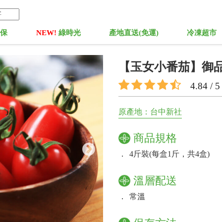
菓保
NEW!
綠時光
產地直送(免運)
冷凍超市
【玉女小番茄】御
4.84 / 5
原產地：台中新社
商品規格
．
4斤裝(每盒1斤，共4盒)
溫層配送
．
常溫