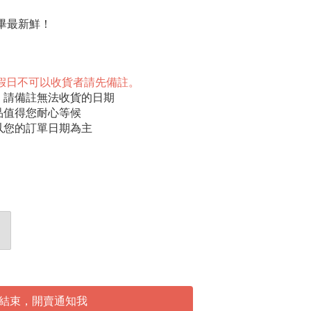
完畢最新鮮！
 ( 一 )，假日不可以收貨者請先備註。
，請備註無法收貨的日期
品值得您耐心等候
以您的訂單日期為主
結束，開賣通知我