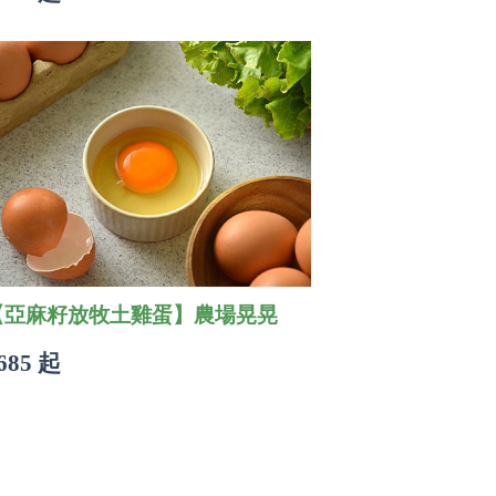
【亞麻籽放牧土雞蛋】農場晃晃
685 起