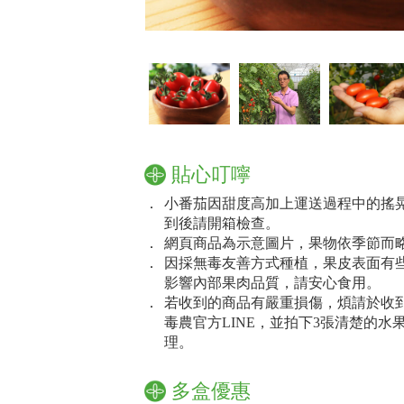
貼心叮嚀
．
小番茄因甜度高加上運送過程中的搖
到後請開箱檢查。
．
網頁商品為示意圖片，果物依季節而
．
因採無毒友善方式種植，果皮表面有
影響內部果肉品質，請安心食用。
．
若收到的商品有嚴重損傷，煩請於收到
毒農官方LINE，並拍下3張清楚的
理。
多盒優惠