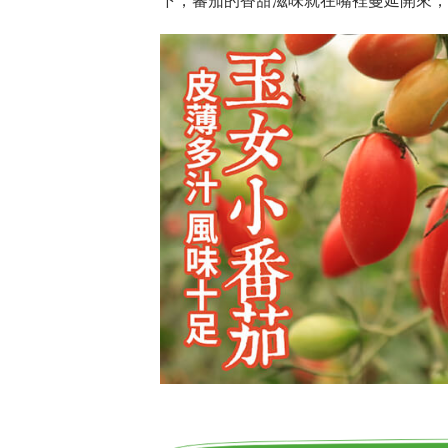
下，蕃茄的香甜滋味就在嘴裡蔓延開來，