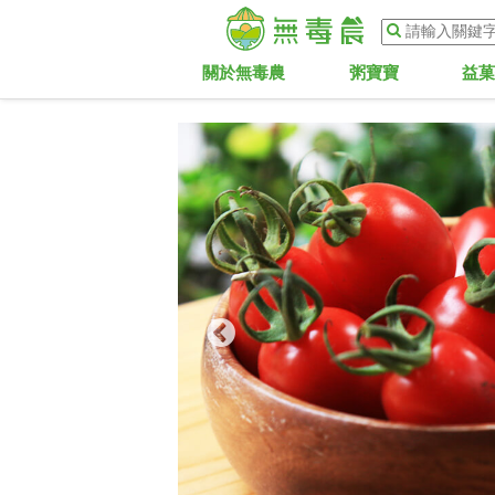
關於無毒農
粥寶寶
益