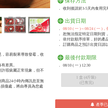
保存方法
．
收到後請於3-5天內食用
出貨日期
．
08/10 ( 一 )～08/24
．
恕無法指定特定日期到貨
．
依付款順序排單，好的產
．
訂購商品之預計出貨日請
晃，容易裂果導致發霉，收
最後付款期限
略有差異。
．
08/10 ( 一 ) 12:30
些許瑕疵屬正常現象，但不
1 盒 (4斤裝)
商品24小時內傳訊息至無
(已售完)
水果損傷處，將由專員為您處
產季已