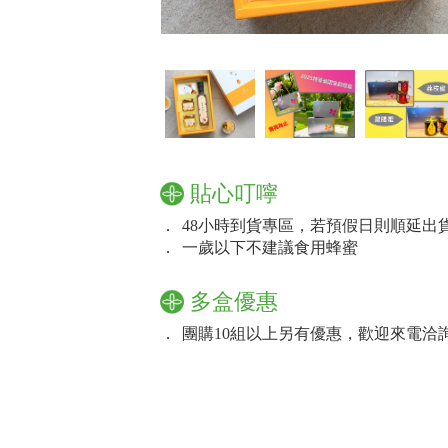
貼心叮嚀
．
48小時到貨專區，若預假日則順延出
．
一歲以下不建議食用蜂蜜
多盒優惠
．
團購10組以上另有優惠，歡迎來電洽詢：02