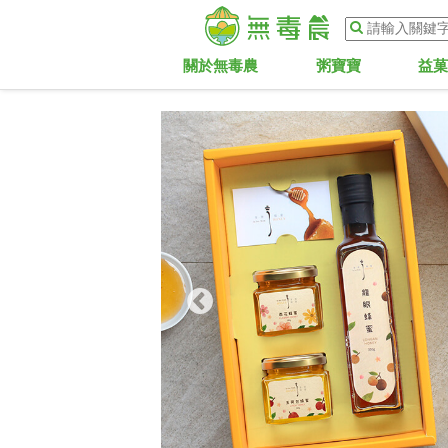
關於無毒農
粥寶寶
益