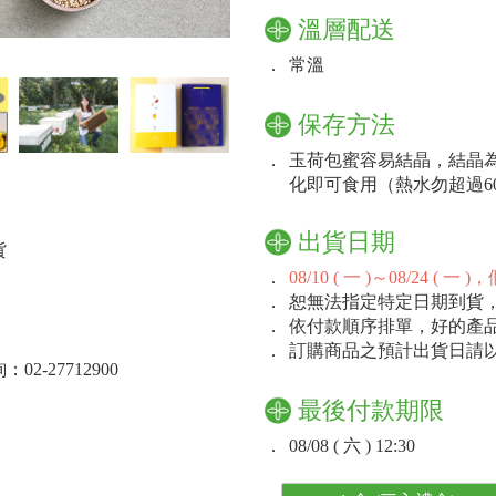
溫層配送
．
常溫
保存方法
．
玉荷包蜜容易結晶，結晶
化即可食用（熱水勿超過6
出貨日期
貨
．
08/10 ( 一 )～08/24
．
恕無法指定特定日期到貨
．
依付款順序排單，好的產
．
訂購商品之預計出貨日請
-27712900
最後付款期限
．
08/08 ( 六 ) 12:30