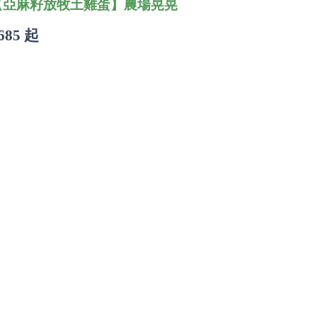
【亞麻籽放牧土雞蛋】農場晃晃
685 起