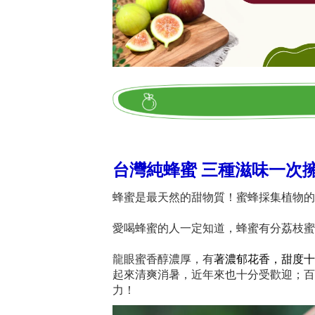
台灣純蜂蜜 三種滋味一次
蜂蜜是最天然的甜物質！蜜蜂採集植物的
愛喝蜂蜜的人一定知道，蜂蜜有分荔枝蜜
龍眼蜜香醇濃厚，有
著濃郁花香，甜度十
起來清爽消暑，近年來也十分受歡迎；百
力！