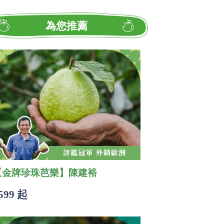
為您推薦
【金牌珍珠芭樂】陳建裕
599 起