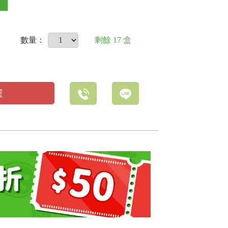
數量：
剩餘
17
盒
籃