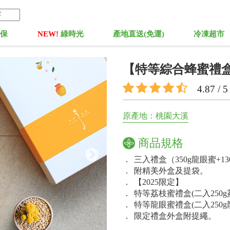
菓保
NEW!
綠時光
產地直送(免運)
冷凍超市
【特等綜合蜂蜜禮
4.87 / 5
原產地：桃園大溪
商品規格
．
三入禮盒（350g龍眼蜜+13
．
附精美外盒及提袋。
．
【2025限定】
．
特等荔枝蜜禮盒(二入250g
．
特等龍眼蜜禮盒(二入250g
．
限定禮盒外盒附提繩。