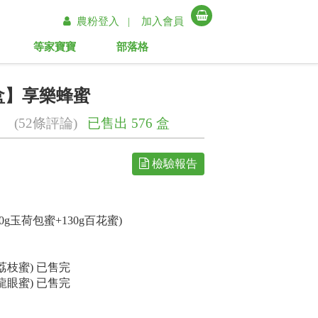
農粉登入 |
加入會員
等家寶寶
部落格
盒】享樂蜂蜜
(52條評論)
已售出 576 盒
檢驗報告
0g玉荷包蜜+130g百花蜜)
荔枝蜜) 已售完
龍眼蜜) 已售完