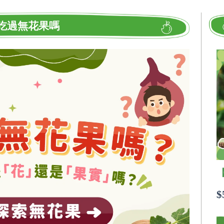
吃過無花果嗎
$