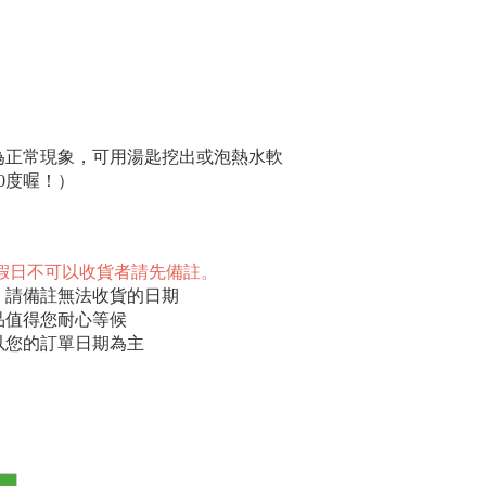
為正常現象，可用湯匙挖出或泡熱水軟
0度喔！）
 ( 一 )，假日不可以收貨者請先備註。
，請備註無法收貨的日期
品值得您耐心等候
以您的訂單日期為主