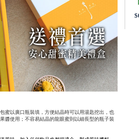
$
包蜜以廣口瓶裝填，方便結晶時可以用湯匙挖出，也
果醬使用；不容易結晶的龍眼蜜則以細長型的瓶子裝