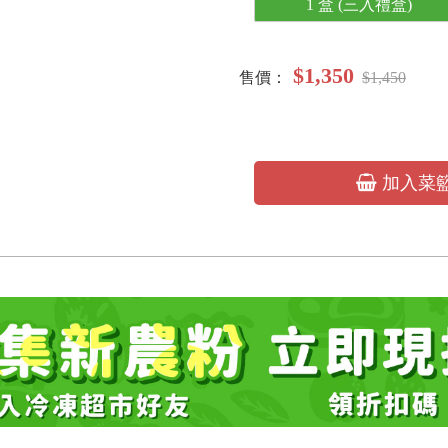
1 盒 (三入禮盒)
$1,350
售價：
$1,450
加入菜