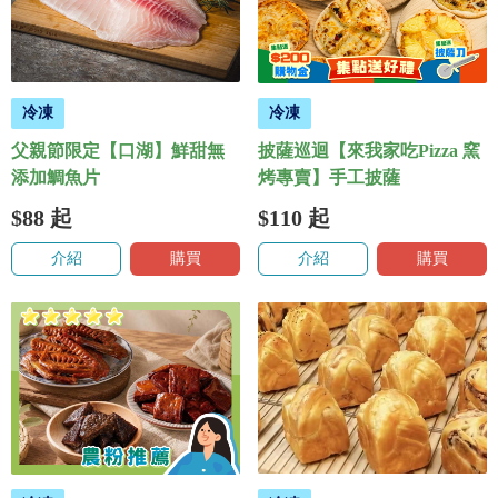
冷凍
冷凍
父親節限定【口湖】鮮甜無
披薩巡迴【來我家吃Pizza 窯
添加鯛魚片
烤專賣】手工披薩
$88
起
$110
起
介紹
購買
介紹
購買