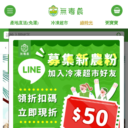
產地直送(免運)
冷凍超市
綠時光
粥寶寶
銷排行
鎖管季
嚴選黑鮪魚
澎湖嚴選
野生漁獲
養
Slide 2 of 4