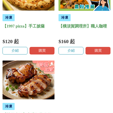
冷凍
冷凍
【1997 pizza】手工披薩
【橫須賀調理所】職人咖哩
$120
起
$160
起
介紹
購買
介紹
購買
冷凍