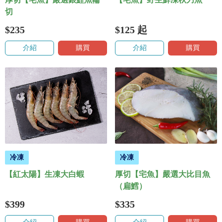
切
$235
$125
起
介紹
購買
介紹
購買
冷凍
冷凍
【紅太陽】生凍大白蝦
厚切【宅魚】嚴選大比目魚
（扁鱈）
$399
$335