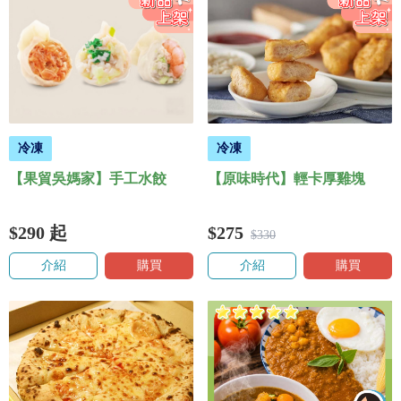
冷凍
冷凍
【果貿吳媽家】手工水餃
【原味時代】輕卡厚雞塊
$290
起
$275
$330
介紹
購買
介紹
購買