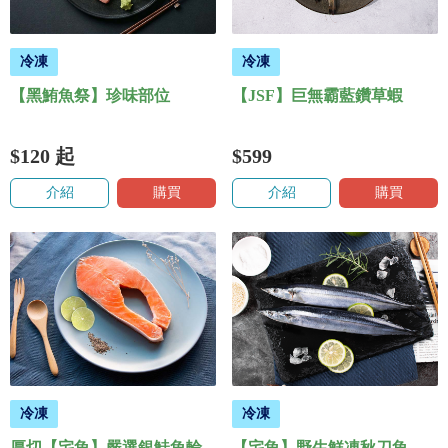
冷凍
冷凍
【黑鮪魚祭】珍味部位
【JSF】巨無霸藍鑽草蝦
$120
起
$599
介紹
購買
介紹
購買
冷凍
冷凍
厚切【宅魚】嚴選銀鮭魚輪
【宅魚】野生鮮凍秋刀魚