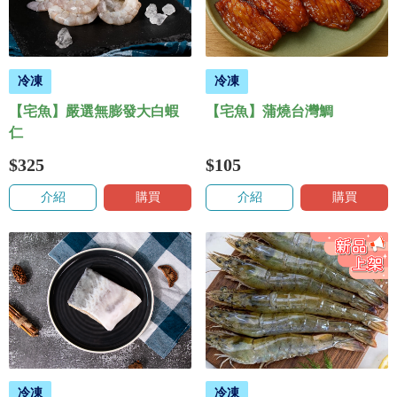
冷凍
冷凍
【宅魚】嚴選無膨發大白蝦
【宅魚】蒲燒台灣鯛
仁
$325
$105
介紹
購買
介紹
購買
冷凍
冷凍