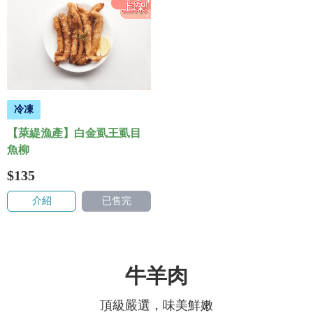
冷凍
【萊緹漁產】白金虱王虱目
魚柳
$135
介紹
已售完
牛羊肉
頂級嚴選，味美鮮嫩