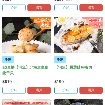
介紹
購買
介紹
購買
冷凍
冷凍
8/5直播【宅魚】北海道生食
【宅魚】嚴選鮭魚輪切
級干貝
$619
$199
介紹
購買
介紹
購買