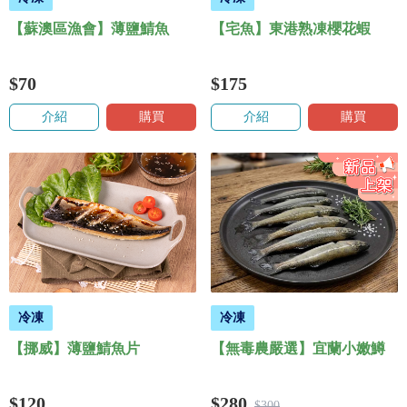
【蘇澳區漁會】薄鹽鯖魚
【宅魚】東港熟凍櫻花蝦
$70
$175
介紹
購買
介紹
購買
冷凍
冷凍
【挪威】薄鹽鯖魚片
【無毒農嚴選】宜蘭小嫩鱒
$120
$280
$300