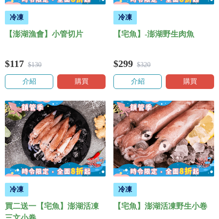
冷凍
冷凍
【澎湖漁會】小管切片
【宅魚】-澎湖野生肉魚
$117
$299
$130
$320
介紹
購買
介紹
購買
冷凍
冷凍
買二送一【宅魚】澎湖活凍
【宅魚】澎湖活凍野生小卷
三文小卷