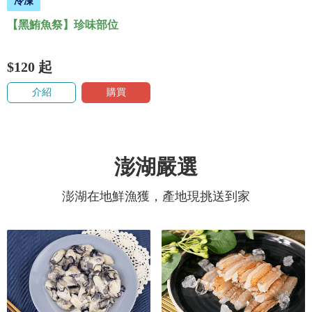
冷凍
【黑鮪魚祭】珍味部位
$120
起
介紹
購買
澎湖嚴選
澎湖在地鮮漁獲，產地現挑送到家