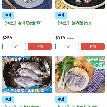
冷凍
冷凍
【宅魚】澎湖肥嫩鮮蚵
【宅魚】-澎湖蟹管肉
$259
$319
$359
介紹
購買
介紹
購買
冷凍
冷凍