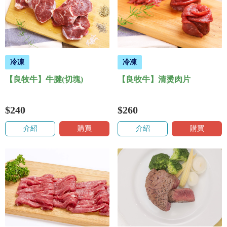
冷凍
冷凍
【良牧牛】牛腱(切塊)
【良牧牛】清燙肉片
$240
$260
介紹
購買
介紹
購買