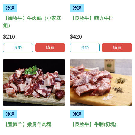
冷凍
冷凍
【御牧牛】牛肉絲（小家庭
【良牧牛】菲力牛排
組）
$210
$420
介紹
購買
介紹
購買
冷凍
冷凍
【豐園羊】嫩肩羊肉塊
【良牧牛】牛腩(切塊)