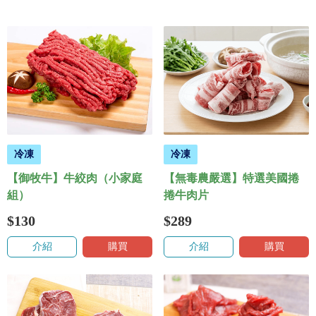
冷凍
冷凍
【御牧牛】牛絞肉（小家庭
【無毒農嚴選】特選美國捲
組）
捲牛肉片
$130
$289
介紹
購買
介紹
購買