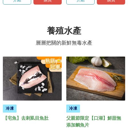
介紹
購買
介紹
購買
養殖水產
層層把關的新鮮無毒水產
冷凍
冷凍
【宅魚】去刺虱目魚肚
父親節限定【口湖】鮮甜無
添加鯛魚片