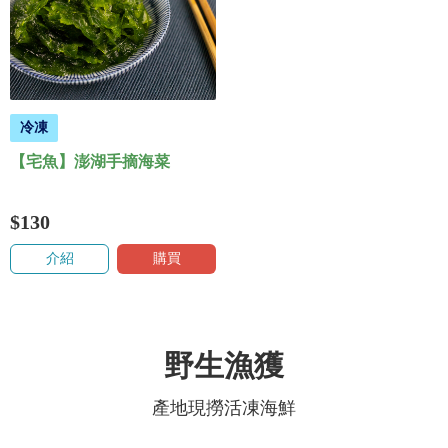
冷凍
【宅魚】澎湖手摘海菜
$130
介紹
購買
野生漁獲
產地現撈活凍海鮮