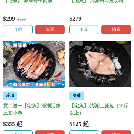
【宅魚】-澎湖野生肉魚
【宅魚】-澎湖白帶魚切塊
$299
$279
$320
介紹
購買
介紹
購買
冷凍
冷凍
買二送一【宅魚】澎湖活凍
【宅魚】-澎湖土魠魚（10斤
三文小卷
以上）
$355
起
$125
起