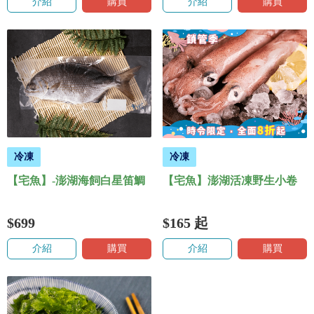
介紹
購買
介紹
購買
冷凍
冷凍
【宅魚】-澎湖海飼白星笛鯛
【宅魚】澎湖活凍野生小卷
$699
$165
起
介紹
購買
介紹
購買