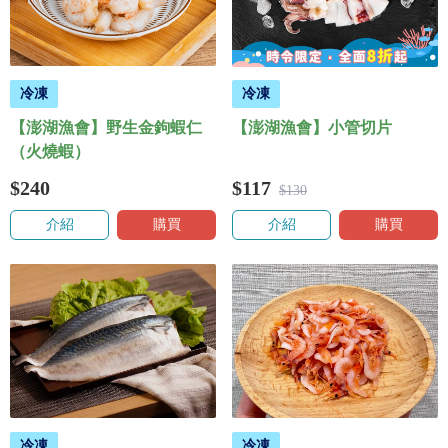
冷凍
冷凍
【澎湖漁會】野生金鉤蝦仁
【澎湖漁會】小管切片
（火燒蝦）
$240
$117
$130
介紹
購買
介紹
購買
冷凍
冷凍