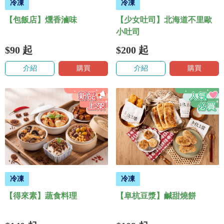
冷凍
冷凍
【包飯店】燻香滷味
【少女吐司】北海道不里歐
小吐司
$90
起
$200
起
介紹
購買
介紹
購買
冷凍
冷凍
【得來素】蔬食料理
【阜杭豆漿】鹹甜燒餅