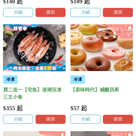
$140
起
$109
起
介紹
購買
介紹
購買
冷凍
冷凍
買二送一【宅魚】澎湖活凍
【原味時代】減醣貝果
三文小卷
$355
起
$57
起
介紹
購買
介紹
購買