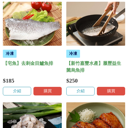
冷凍
冷凍
【宅魚】去刺金目鱸魚排
【新竹嘉豐水產】履歷益生
菌烏魚排
$185
$250
介紹
購買
介紹
購買