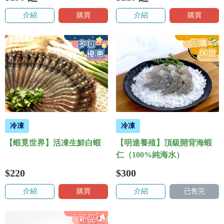
介紹
購買
介紹
購買
冷凍
冷凍
【蝦覓世界】活凍生鮮白蝦
【明達養殖】頂級開背海蝦
仁（100%純海水）
$220
$300
介紹
購買
介紹
已售完