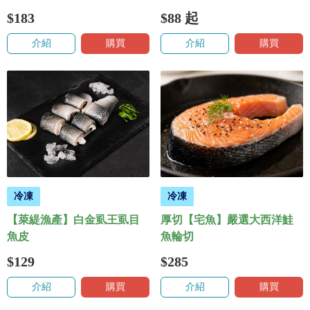
$183
$88
起
介紹
購買
介紹
購買
冷凍
冷凍
【萊緹漁產】白金虱王虱目
厚切【宅魚】嚴選大西洋鮭
魚皮
魚輪切
$129
$285
介紹
購買
介紹
購買