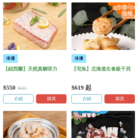
冷凍
冷凍
【紐西蘭】天然真鯛菲力
【宅魚】北海道生食級干貝
$550
$619
起
$635
介紹
購買
介紹
購買