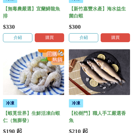
【無毒農嚴選】宜蘭鱘龍魚
【新竹嘉豐水產】海水益生
排
菌白蝦
$330
$300
介紹
購買
介紹
購買
冷凍
冷凍
【蝦覓世界】生鮮活凍白蝦
【松樹門】職人手工嚴選香
仁（無膨發）
魚
$190
起
$210
起