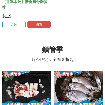
【甘單水餃】蜜香無骨雞腿
排
$119
介紹
購買
鎖管季
時令限定，全面 8 折起