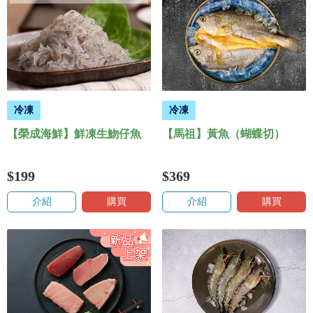
冷凍
冷凍
【榮成海鮮】鮮凍生魩仔魚
【馬祖】黃魚（蝴蝶切）
$199
$369
介紹
購買
介紹
購買