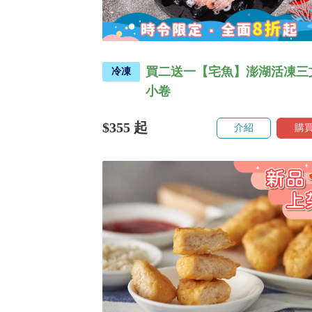
買二送一【宅魚】澎湖活凍三
冷凍
小卷
$355
起
介紹
購