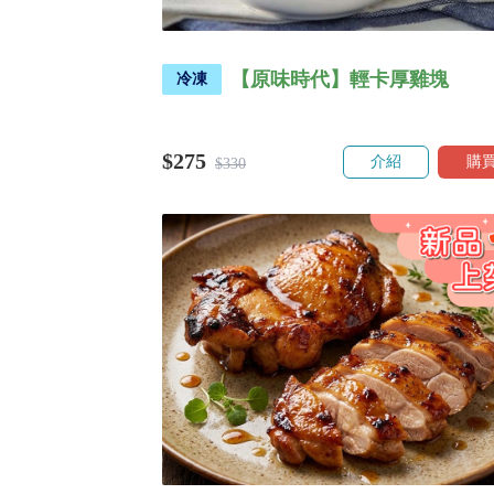
【原味時代】輕卡厚雞塊
冷凍
$275
介紹
購
$330