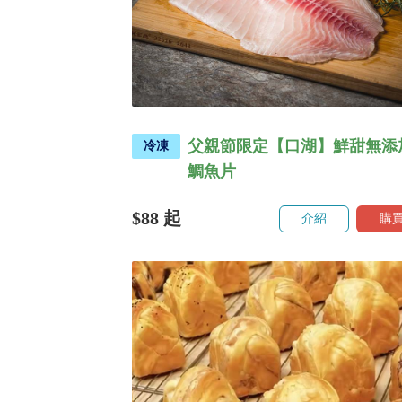
父親節限定【口湖】鮮甜無添
冷凍
鯛魚片
$88
起
介紹
購