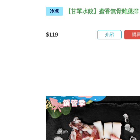
【甘單水餃】蜜香無骨雞腿排
冷凍
$119
介紹
購