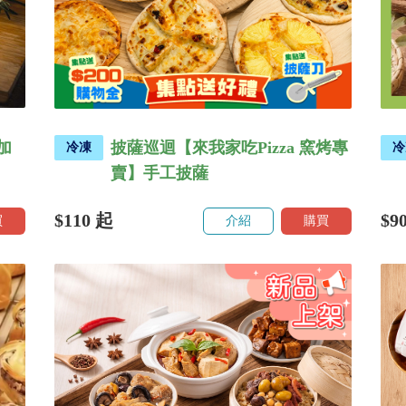
加
披薩巡迴【來我家吃Pizza 窯烤專
冷凍
冷
賣】手工披薩
$110
起
$9
買
介紹
購買