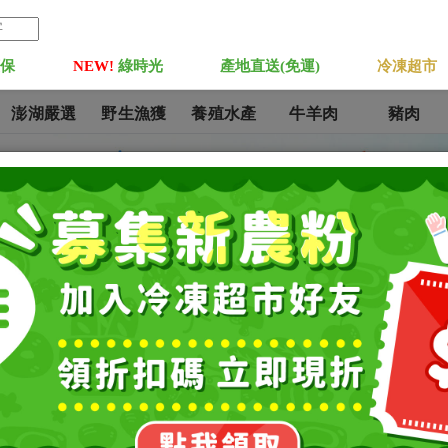
菓保
NEW!
綠時光
產地直送(免運)
冷凍超市
澎湖嚴選
野生漁獲
養殖水產
牛羊肉
豬肉