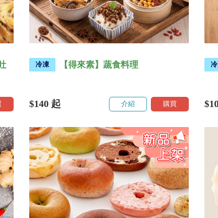
吐
【得來素】蔬食料理
冷凍
冷
$140
起
$1
買
介紹
購買