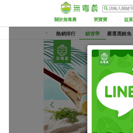
關於無毒農
粥寶寶
益
熱銷排行
鎖管季
嚴選黑鮪魚
Slide 2 of 4