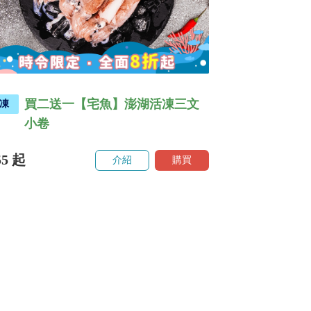
買二送一【宅魚】澎湖活凍三文
凍
小卷
55
起
介紹
購買