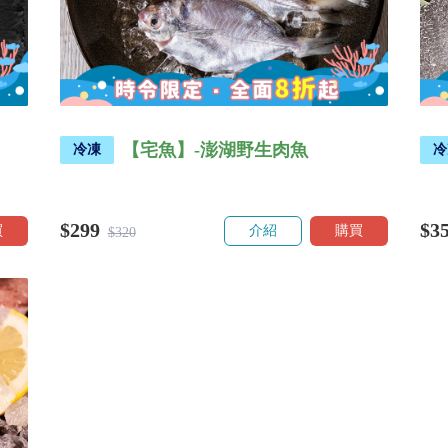
【宅魚】-澎湖野生肉魚
冷凍
冷
$299
$3
買
介紹
購買
$320