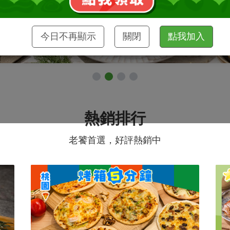
今日不再顯示
關閉
點我加入
熱銷排行
老饕首選，好評熱銷中