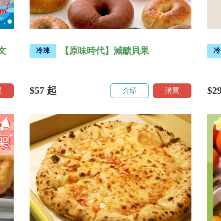
文
【原味時代】減醣貝果
冷凍
冷
$57
起
$2
買
介紹
購買