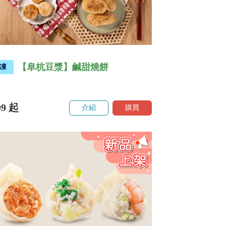
【阜杭豆漿】鹹甜燒餅
凍
09
起
介紹
購買