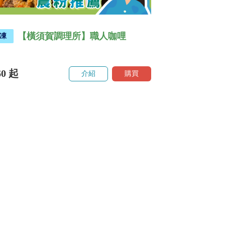
【橫須賀調理所】職人咖哩
凍
60
起
介紹
購買