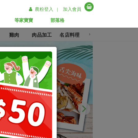
農粉登入 |
加入會員
等家寶寶
部落格
雞肉
肉品加工
名店料理
調理即食
冷凍蔬果