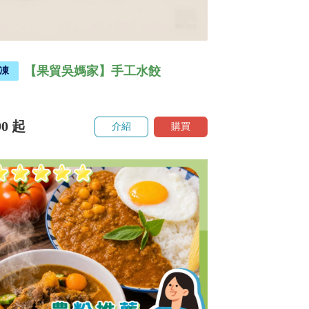
【果貿吳媽家】手工水餃
凍
90
起
介紹
購買