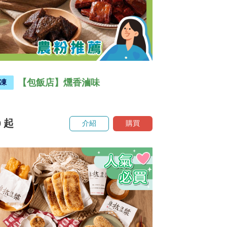
【包飯店】燻香滷味
凍
0
起
介紹
購買