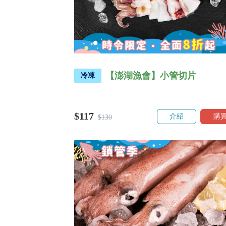
【澎湖漁會】小管切片
冷凍
$117
介紹
購
$130