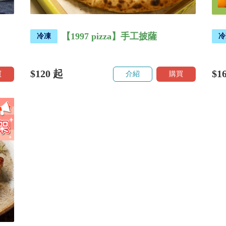
【1997 pizza】手工披薩
冷凍
冷
$120
起
$1
買
介紹
購買