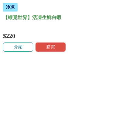
冷凍
【蝦覓世界】活凍生鮮白蝦
$220
介紹
購買