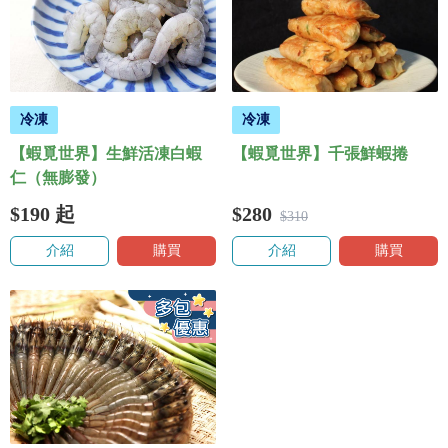
冷凍
冷凍
【蝦覓世界】生鮮活凍白蝦
【蝦覓世界】千張鮮蝦捲
仁（無膨發）
$190
起
$280
$310
介紹
購買
介紹
購買