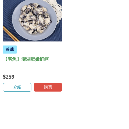
冷凍
【宅魚】澎湖肥嫩鮮蚵
$259
介紹
購買