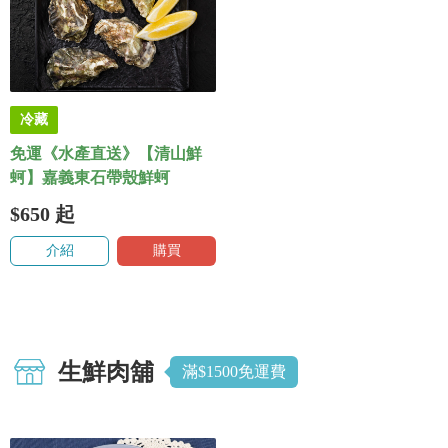
冷藏
免運《水產直送》【清山鮮
蚵】嘉義東石帶殼鮮蚵
$650
起
介紹
購買
生鮮肉舖
滿$1500免運費