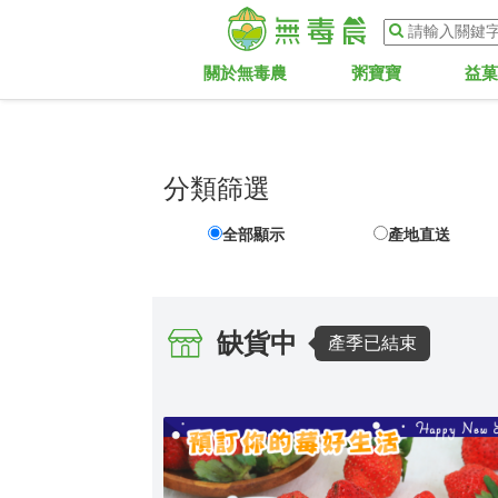
關於無毒農
粥寶寶
益
分類篩選
全部顯示
產地直送
缺貨中
產季已結束