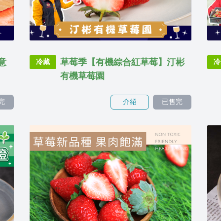
意
草莓季【有機綜合紅草莓】汀彬
冷藏
冷
有機草莓園
完
介紹
已售完