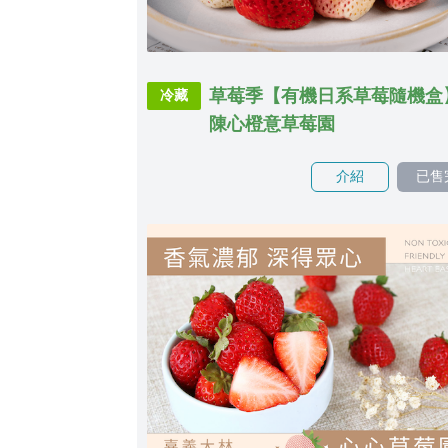
草莓季【有機日系草莓隨機盒
冷藏
陳心橙意草莓園
介紹
已售