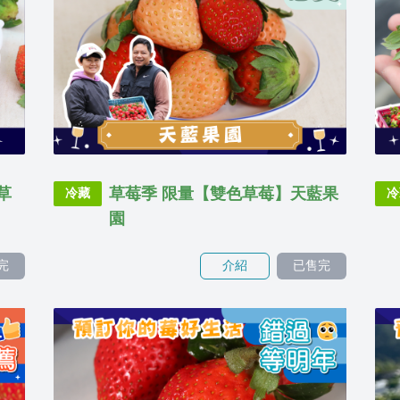
草
草莓季 限量【雙色草莓】天藍果
冷藏
冷
園
完
介紹
已售完