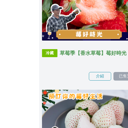
草莓季【香水草莓】莓好時光
冷藏
介紹
已售