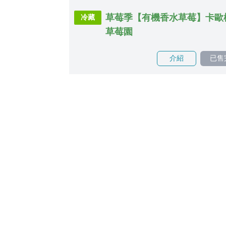
草莓季【有機香水草莓】卡歐
冷藏
草莓園
介紹
已售