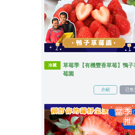
草莓季【有機豐香草莓】鴨子
冷藏
莓園
介紹
已售