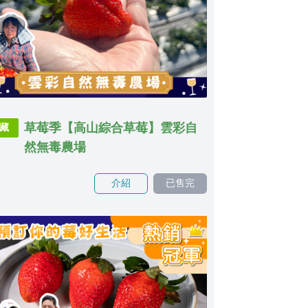
草莓季【高山綜合草莓】雲彩自
藏
然無毒農場
介紹
已售完