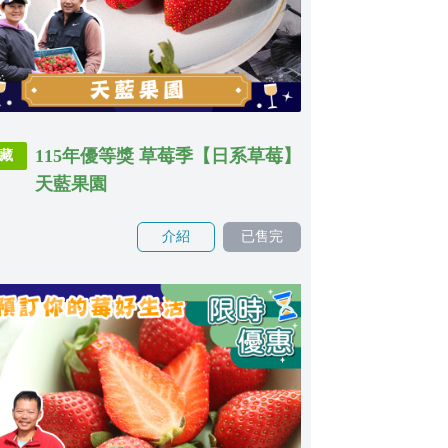
115年優等獎 草莓季【日系草莓】
藏
天藍果園
介紹
已售完