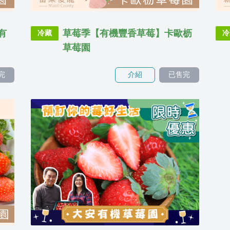
有
草莓季【有機豐香草莓】卡歐枥
冷藏
冷
草莓園
完
介紹
已售完