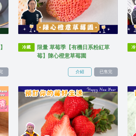
莓】
限量 草莓季【有機日系粉紅草
冷藏
冷
莓】陳心橙意草莓園
完
介紹
已售完