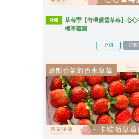
草莓季【有機優雪草莓】心心
冷藏
機草莓園
介紹
已售