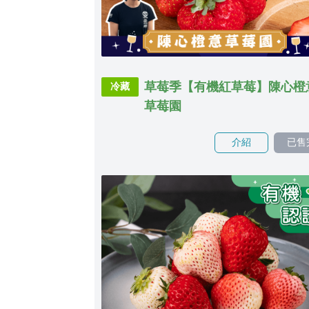
草莓季【有機紅草莓】陳心橙
冷藏
草莓園
介紹
已售