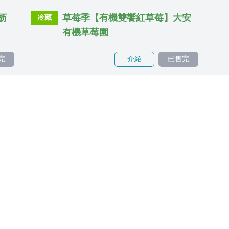
枥
草莓季【有機雙饗紅草莓】大安
冷藏
有機草莓園
完
介紹
已售完