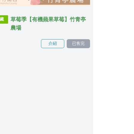
草莓季【有機蘋果草莓】竹青亭
藏
農場
介紹
已售完