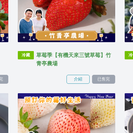
草莓季【有機天來三號草莓】竹
冷藏
冷
青亭農場
完
介紹
已售完