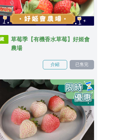
草莓季【有機香水草莓】好姬會
藏
農場
介紹
已售完