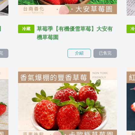
】
草莓季【有機優雪草莓】大安有
冷藏
冷
機草莓園
完
介紹
已售完