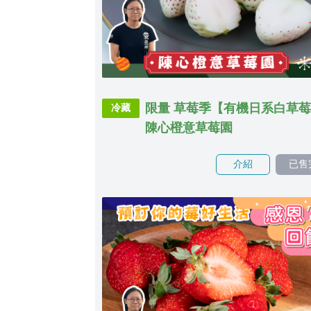
限量 草莓季【有機日系白草
冷藏
陳心橙意草莓園
介紹
已售