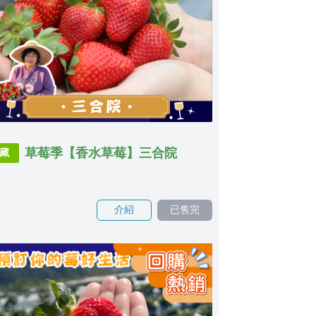
草莓季【香水草莓】三合院
藏
介紹
已售完