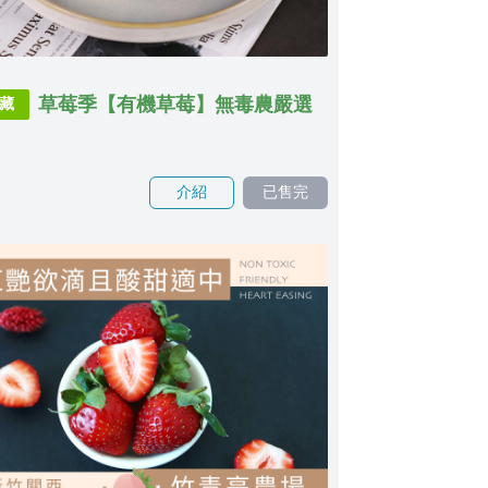
草莓季【有機草莓】無毒農嚴選
藏
介紹
已售完