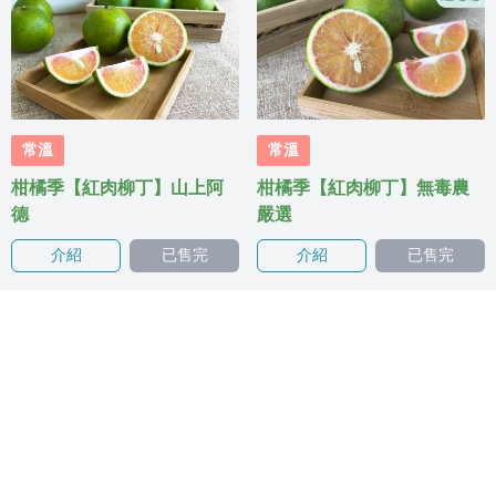
常溫
常溫
柑橘季【紅肉柳丁】山上阿
柑橘季【紅肉柳丁】無毒農
德
嚴選
介紹
已售完
介紹
已售完