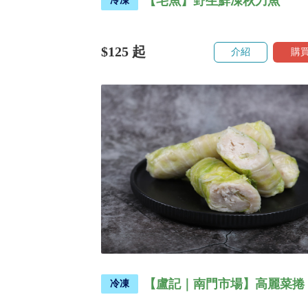
【宅魚】野生鮮凍秋刀魚
冷凍
$125
起
介紹
購
【盧記｜南門市場】高麗菜捲
冷凍