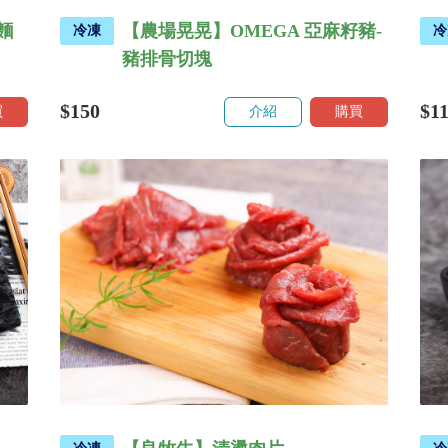
麵
【農場晃晃】OMEGA 亞麻籽豬-
冷凍
冷
豬排骨切塊
$150
$1
買
介紹
購買