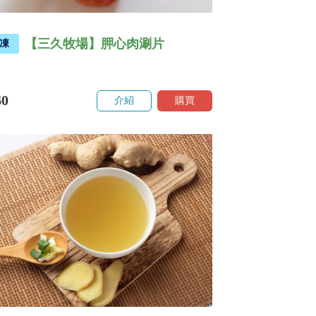
【三久牧場】胛心肉涮片
凍
60
介紹
購買