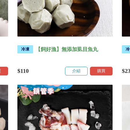
【飼好漁】無添加虱目魚丸
冷凍
冷
$110
$2
買
介紹
購買