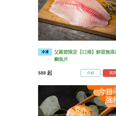
父親節限定【口湖】鮮甜無添
冷凍
鯛魚片
$88
起
介紹
購