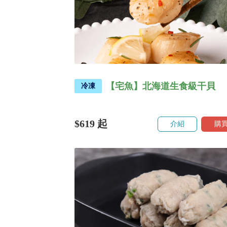
【宅魚】北海道生食級干貝
冷凍
$619
起
介紹
購