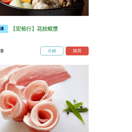
【宏裕行】花枝蝦漿
凍
20
介紹
購買