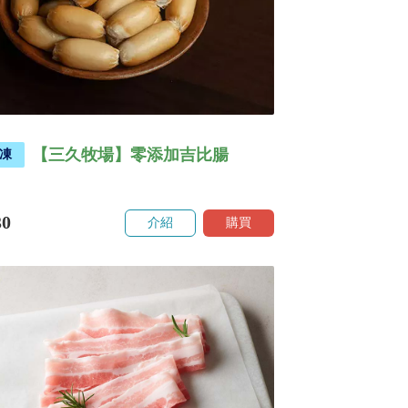
【三久牧場】零添加吉比腸
凍
30
介紹
購買