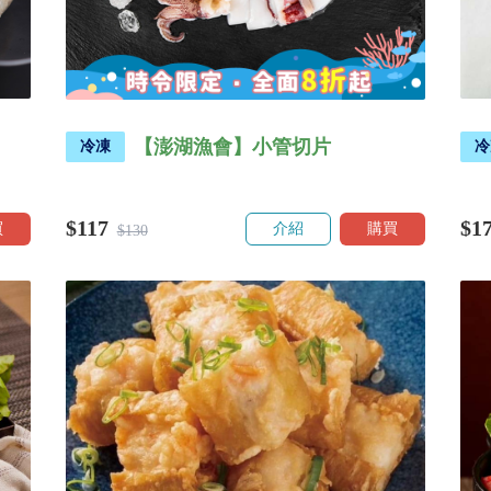
【澎湖漁會】小管切片
冷凍
冷
$117
$1
買
介紹
購買
$130