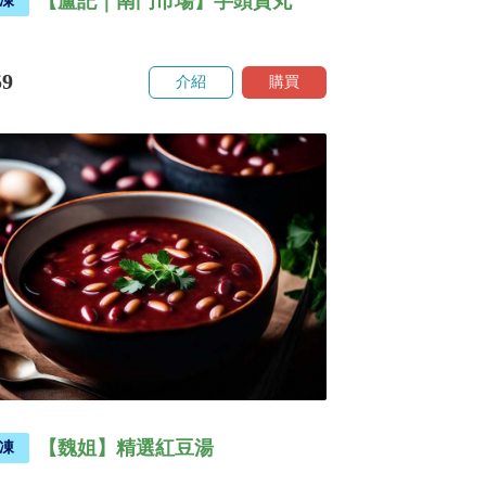
【盧記｜南門市場】芋頭貢丸
凍
59
介紹
購買
【魏姐】精選紅豆湯
凍