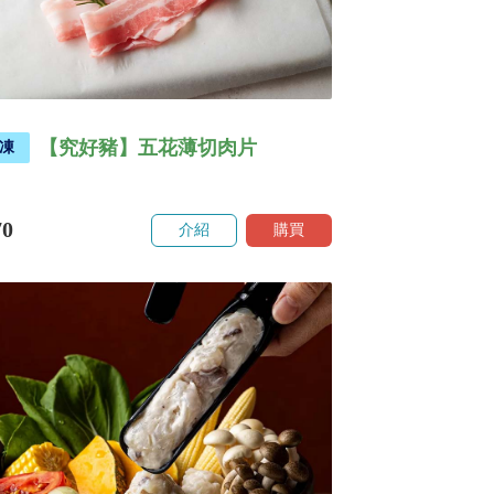
【究好豬】五花薄切肉片
凍
70
介紹
購買