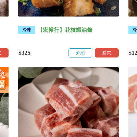
【宏裕行】花枝蝦油條
冷凍
冷
$325
$1
買
介紹
購買