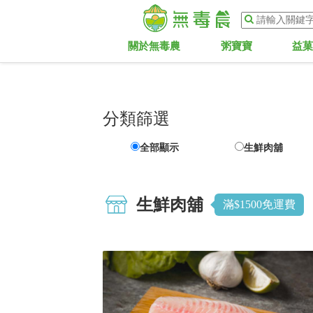
關於無毒農
粥寶寶
益
分類篩選
全部顯示
生鮮肉舖
生鮮肉舖
滿$1500免運費