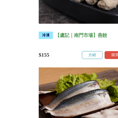
【盧記｜南門市場】燕餃
冷凍
$155
介紹
購