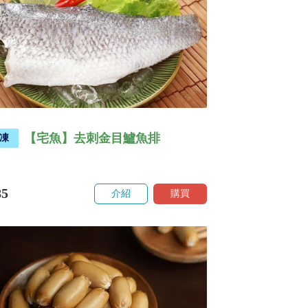
【宅魚】去刺金目鱸魚排
凍
85
介紹
購買