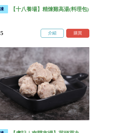
【十八養場】精煉雞高湯(料理包)
凍
15
介紹
購買