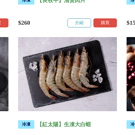
【良牧牛】清燙肉片
冷凍
冷
$260
$1
買
介紹
購買
【紅太陽】生凍大白蝦
冷凍
冷