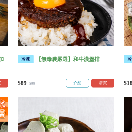
加
【無毒農嚴選】和牛漢堡排
冷凍
冷
$89
$1
買
介紹
購買
$99