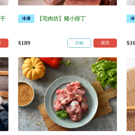
級干
【宅肉坊】豬小排丁
冷凍
冷
$189
$1
買
介紹
購買