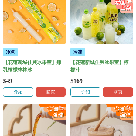
冷凍
冷凍
【花蓮新城佳興冰果室】煉
【花蓮新城佳興冰果室】檸
乳檸檬棒棒冰
檬汁
$49
$169
介紹
購買
介紹
購買