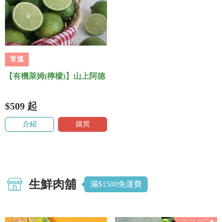
常溫
【有機萊姆(檸檬)】山上阿德
$509
起
介紹
購買
生鮮肉舖
滿$1500免運費