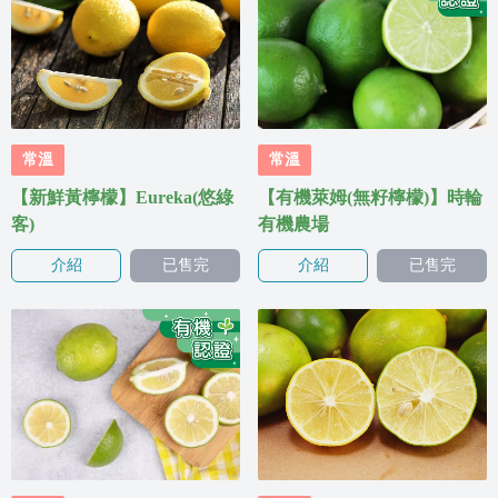
常溫
常溫
【新鮮黃檸檬】Eureka(悠綠
【有機萊姆(無籽檸檬)】時輪
客)
有機農場
介紹
已售完
介紹
已售完