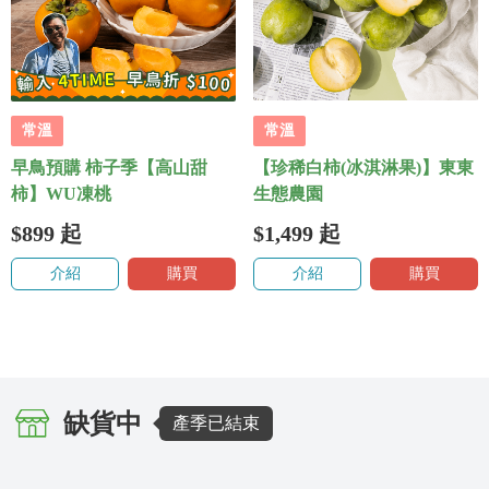
常溫
常溫
早鳥預購 柿子季【高山甜
【珍稀白柿(冰淇淋果)】東東
柿】WU凍桃
生態農園
$899
起
$1,499
起
介紹
購買
介紹
購買
缺貨中
產季已結束