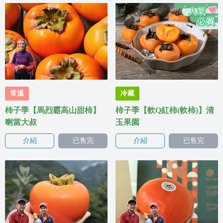
常溫
冷藏
柿子季【馬烈霸高山甜柿】
柿子季【軟Q紅柿(軟柿)】清
喇當大叔
玉果園
介紹
已售完
介紹
已售完