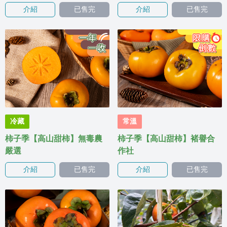
介紹
已售完
介紹
已售完
冷藏
常溫
柿子季【高山甜柿】無毒農
柿子季【高山甜柿】褚譽合
嚴選
作社
介紹
已售完
介紹
已售完