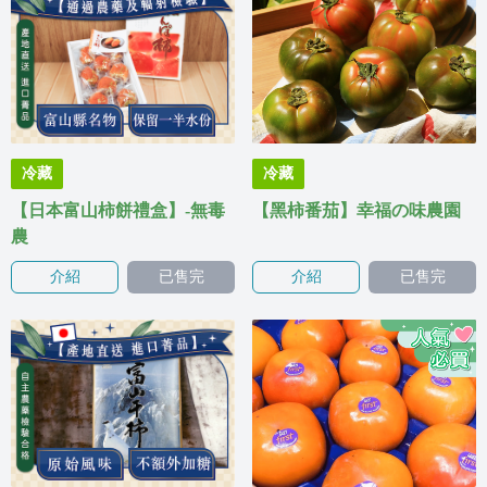
冷藏
冷藏
【日本富山柿餅禮盒】-無毒
【黑柿番茄】幸福の味農園
農
介紹
已售完
介紹
已售完