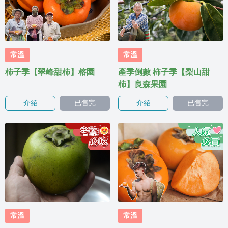
常溫
常溫
柿子季【翠峰甜柿】榕園
產季倒數 柿子季【梨山甜
柿】良森果園
介紹
已售完
介紹
已售完
常溫
常溫