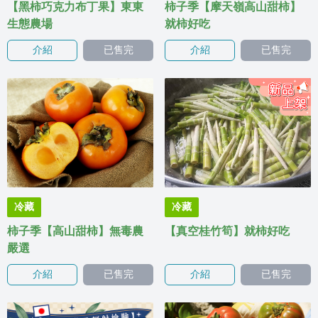
【黑柿巧克力布丁果】東東
柿子季【摩天嶺高山甜柿】
生態農場
就柿好吃
介紹
已售完
介紹
已售完
冷藏
冷藏
柿子季【高山甜柿】無毒農
【真空桂竹筍】就柿好吃
嚴選
介紹
已售完
介紹
已售完