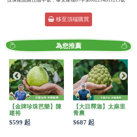
移至頂端購買
為您推薦
【金牌珍珠芭樂】陳
【大目釋迦】太麻里
建裕
青農
$599 起
$687 起