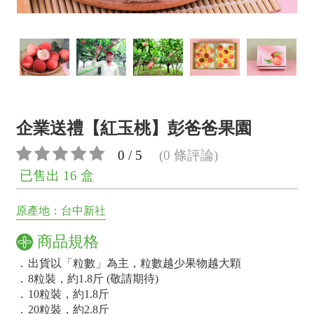
企業送禮【紅玉桃】彭爸爸果園
0 / 5
(0 條評論)
已售出 16 盒
原產地：台中新社
商品規格
．
出貨以「粒數」為主，粒數越少果物越大顆
．
8粒裝，約1.8斤 (敬請期待)
．
10粒裝，約1.8斤
．
20粒裝，約2.8斤