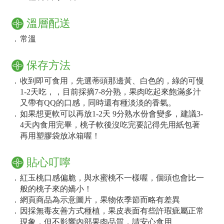
溫層配送
．
常溫
保存方法
．
收到即可食用，先選蒂頭那邊黃、白色的，綠的可慢
1-2天吃，，目前採摘7-8分熟，果肉吃起來飽滿多汁
又帶有QQ的口感，同時還有種淡淡的香氣。
．
如果想更軟可以再放1-2天 9分熟水份會變多，建議3-
4天內食用完畢，桃子軟後沒吃完要記得先用紙包著
再用塑膠袋放冰箱喔！
貼心叮嚀
．
紅玉桃口感偏脆，與水蜜桃不一樣喔，個頭也會比一
般的桃子來的嬌小！
．
網頁商品為示意圖片，果物依季節而略有差異
．
因採無毒友善方式種植，果皮表面有些許瑕疵屬正常
現象，但不影響內部果肉品質，請安心食用