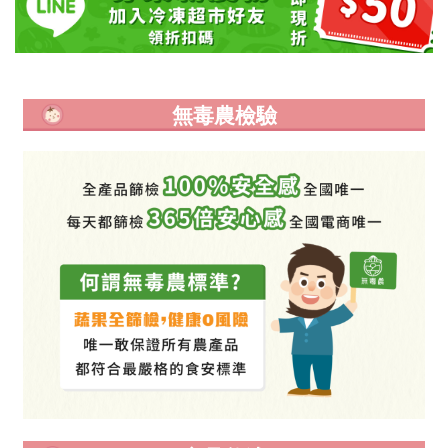
無毒農檢驗