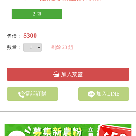
2 包
$300
售價：
數量：
剩餘
23
組
加入菜籃
電話訂購
加入LINE