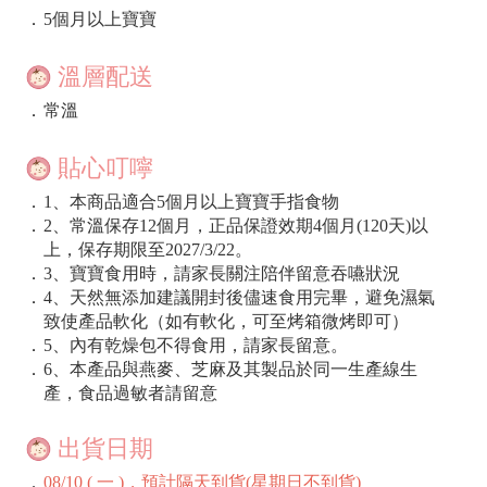
．
5個月以上寶寶
溫層配送
．
常溫
貼心叮嚀
．
1、本商品適合5個月以上寶寶手指食物
．
2、常溫保存12個月，正品保證效期4個月(120天)以
上，保存期限至2027/3/22。
．
3、寶寶食用時，請家長關注陪伴留意吞嚥狀況
．
4、天然無添加建議開封後儘速食用完畢，避免濕氣
致使產品軟化（如有軟化，可至烤箱微烤即可）
．
5、內有乾燥包不得食用，請家長留意。
．
6、本產品與燕麥、芝麻及其製品於同一生產線生
產，食品過敏者請留意
出貨日期
．
08/10 ( 一 )，預計隔天到貨(星期日不到貨)