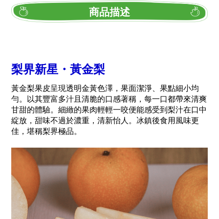
商品描述
梨界新星・黃金梨
黃金梨果皮呈現透明金黃色澤，果面潔淨、果點細小均
勻。以其豐富多汁且清脆的口感著稱，每一口都帶來清爽
甘甜的體驗。細緻的果肉輕輕一咬便能感受到梨汁在口中
綻放，甜味不過於濃重，清新怡人。冰鎮後食用風味更
佳，堪稱梨界極品。