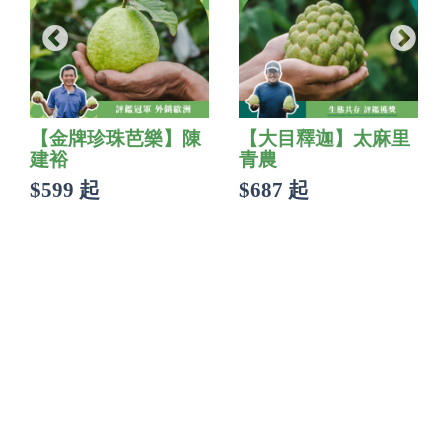
【金牌珍珠芭樂】陳
【大目釋迦】太麻里
建裕
青農
$599 起
$687 起