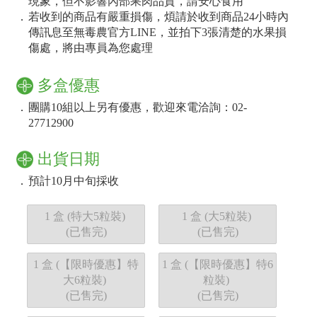
現象，但不影響內部果肉品質，請安心食用
．
若收到的商品有嚴重損傷，煩請於收到商品24小時內
傳訊息至無毒農官方LINE，並拍下3張清楚的水果損
傷處，將由專員為您處理
多盒優惠
．
團購10組以上另有優惠，歡迎來電洽詢：02-
27712900
出貨日期
．
預計
10月中旬
採收
1 盒 (特大5粒裝)
1 盒 (大5粒裝)
(已售完)
(已售完)
1 盒 (【限時優惠】特
1 盒 (【限時優惠】特6
大6粒裝)
粒裝)
(已售完)
(已售完)