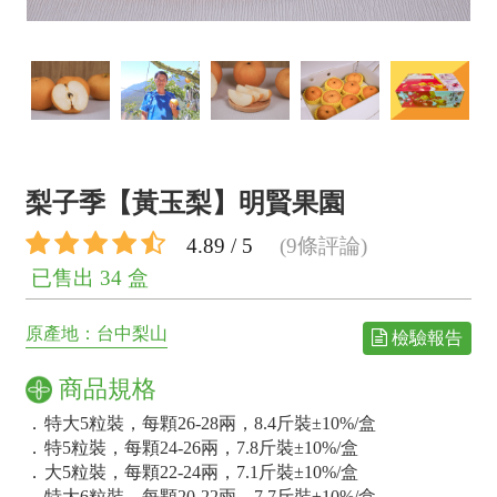
梨子季【黃玉梨】明賢果園
4.89 / 5
(9條評論)
已售出 34 盒
原產地：台中梨山
檢驗報告
商品規格
．
特大5粒裝，每顆26-28兩，8.4斤裝±10%/盒
．
特5粒裝，每顆24-26兩，7.8斤裝±10%/盒
．
大5粒裝，每顆22-24兩，7.1斤裝±10%/盒
．
特大6粒裝，每顆20-22兩，7.7斤裝±10%/盒