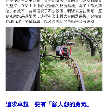
但即便討生活不容易，賢哥仍懷著可貴的童心以及對品質
的堅持，在梨山上用心經營他的秘密基地。為了工作更準
確、有效率，賢哥投資了不少設備，明賢果園彷彿是一座
秘密的水果遊樂園，這裡有梨山最大台的選果機、穿梭於
陡峭山坡上的單軌車，以及會說話的自動語音分級機。
追求卓越 要有「顧人怨的勇氣」