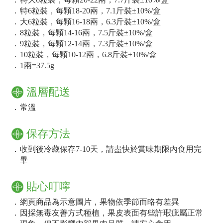
．
特6粒裝，每顆18-20兩，7.1斤裝±10%/盒
．
大6粒裝，每顆16-18兩，6.3斤裝±10%/盒
．
8粒裝，每顆14-16兩，7.5斤裝±10%/盒
．
9粒裝，每顆12-14兩，7.3斤裝±10%/盒
．
10粒裝，每顆10-12兩，6.8斤裝±10%/盒
．
1兩=37.5g
溫層配送
．
常溫
保存方法
．
收到後冷藏保存7-10天，請盡快於賞味期限內食用完
畢
貼心叮嚀
．
網頁商品為示意圖片，果物依季節而略有差異
．
因採無毒友善方式種植，果皮表面有些許瑕疵屬正常