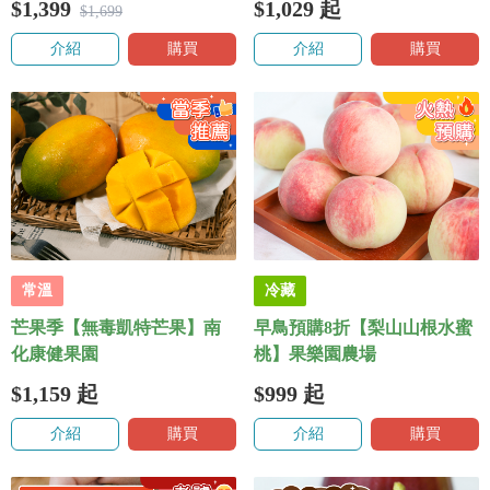
$1,399
$1,029
起
$1,699
介紹
購買
介紹
購買
常溫
冷藏
芒果季【無毒凱特芒果】南
早鳥預購8折【梨山山根水蜜
化康健果園
桃】果樂園農場
$1,159
起
$999
起
介紹
購買
介紹
購買