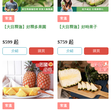
常溫
常溫
【大目釋迦】好釋多果園
【大目釋迦】好時果子
$599
起
$759
起
介紹
購買
介紹
購買
常溫
常溫