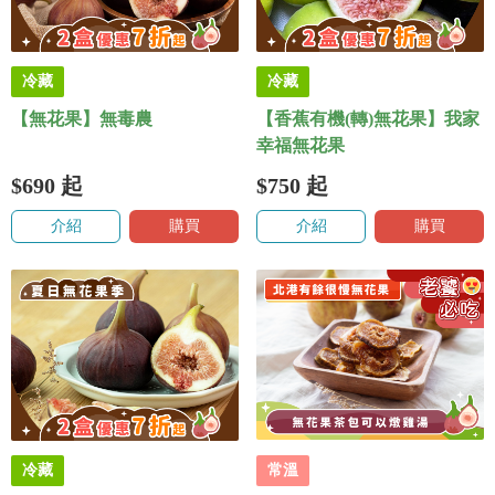
冷藏
冷藏
【無花果】無毒農
【香蕉有機(轉)無花果】我家
幸福無花果
$690
起
$750
起
介紹
購買
介紹
購買
冷藏
常溫