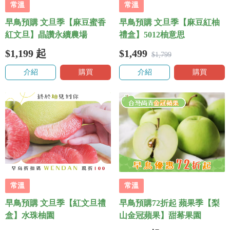
常溫
常溫
早鳥預購 文旦季【麻豆蜜香
早鳥預購 文旦季【麻豆紅柚
紅文旦】晶讚永續農場
禮盒】5012柚意思
$1,199
起
$1,499
$1,799
介紹
購買
介紹
購買
常溫
常溫
早鳥預購 文旦季【紅文旦禮
早鳥預購72折起 蘋果季【梨
盒】水珠柚園
山金冠蘋果】甜莃果園