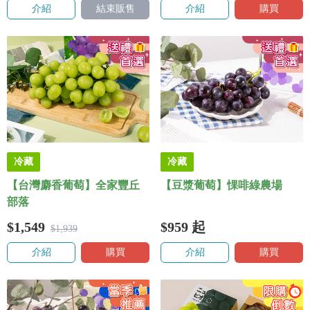
介紹
結束販售
介紹
購買
冷藏
冷藏
【台灣麝香葡萄】全家豐丘
【豆漿葡萄】惈啡綠農場
部落
$1,549
$959
起
$1,939
介紹
購買
介紹
購買