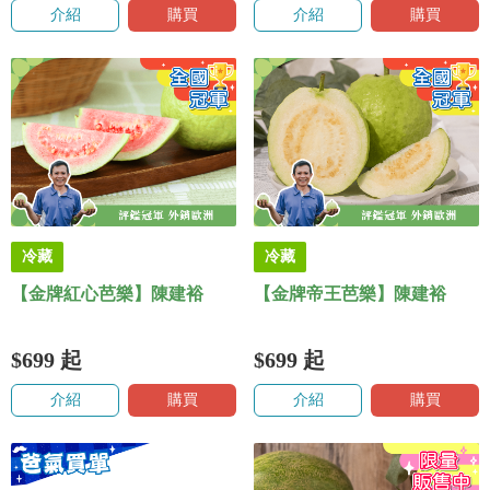
介紹
購買
介紹
購買
冷藏
冷藏
【金牌紅心芭樂】陳建裕
【金牌帝王芭樂】陳建裕
$699
起
$699
起
介紹
購買
介紹
購買