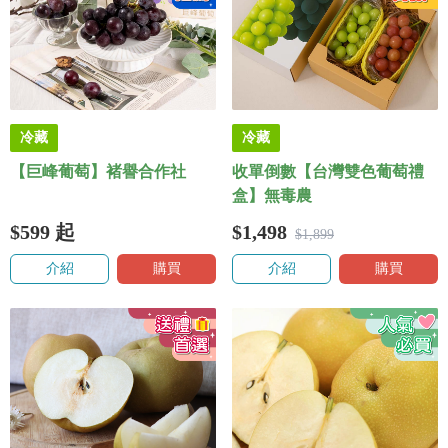
冷藏
冷藏
【巨峰葡萄】褚譽合作社
收單倒數【台灣雙色葡萄禮
盒】無毒農
$599
起
$1,498
$1,899
介紹
購買
介紹
購買