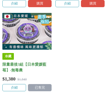
介紹
購買
介紹
購買
冷藏
限量最後3組【日本愛媛藍
莓】-無毒農
$1,380
$1,840
介紹
已售完