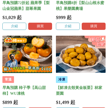
早鳥預購72折起 蘋果季【梨
早鳥預購8折【梨山山根水蜜
山金冠蘋果】甜莃果園
桃】果樂園農場
$1,029
起
$999
起
介紹
購買
介紹
購買
常溫
冷凍
早鳥預購 柿子季【高山甜
【鮮凍去殼黃金板栗】林家
柿】WU凍桃
栗園
$899
起
$1,499
起