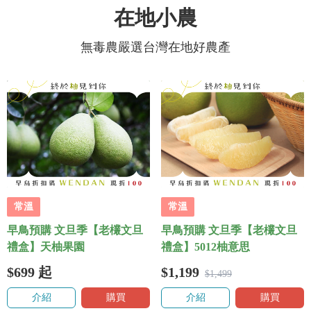
在地小農
無毒農嚴選台灣在地好農產
常溫
常溫
早鳥預購 文旦季【老欉文旦
早鳥預購 文旦季【老欉文旦
禮盒】天柚果園
禮盒】5012柚意思
$699
起
$1,199
$1,499
介紹
購買
介紹
購買