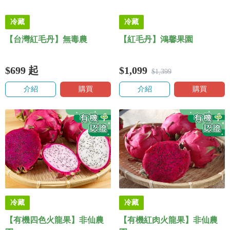
冷藏
冷藏
【台灣紅毛丹】無毒農
【紅毛丹】鴻馨果園
$699
起
$1,099
$1,399
介紹
購買
介紹
購買
冷藏
冷藏
【有機四色火龍果】非仙農
【有機紅肉火龍果】非仙農