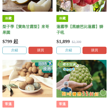
冷藏
冷藏
梨子季【寶島甘露梨】來哥
蓮霧季【黑糖芭比蓮霧】獅
果園
子吼
$799
起
$1,899
$2,399
介紹
購買
介紹
購買
常溫
常溫