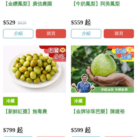
【金鑽鳳梨】廣信農園
【牛奶鳳梨】阿美鳳梨
$529
$559
起
$629
介紹
購買
介紹
購買
冷藏
冷藏
【新鮮紅棗】無毒農
【金牌珍珠芭樂】陳建裕
$799
起
$599
起