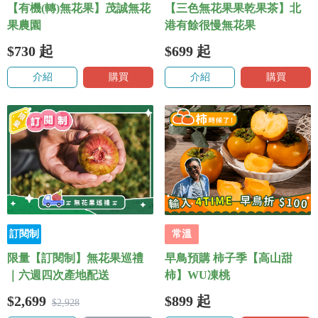
【有機(轉)無花果】茂誠無花
【三色無花果果乾果茶】北
果農園
港有餘很慢無花果
$730
起
$699
起
介紹
購買
介紹
購買
訂閱制
常溫
限量【訂閱制】無花果巡禮
早鳥預購 柿子季【高山甜
｜六週四次產地配送
柿】WU凍桃
$2,699
$899
起
$2,928