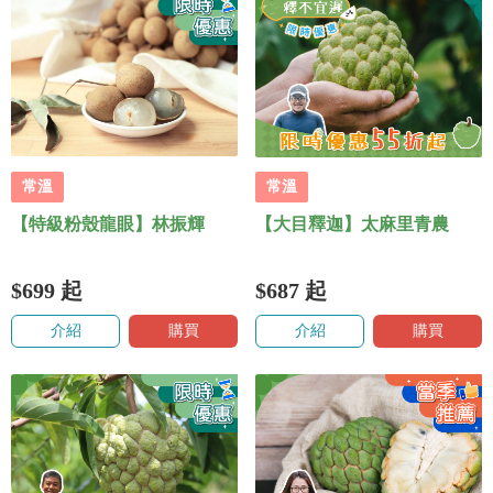
常溫
常溫
【特級粉殼龍眼】林振輝
【大目釋迦】太麻里青農
$699
起
$687
起
介紹
購買
介紹
購買