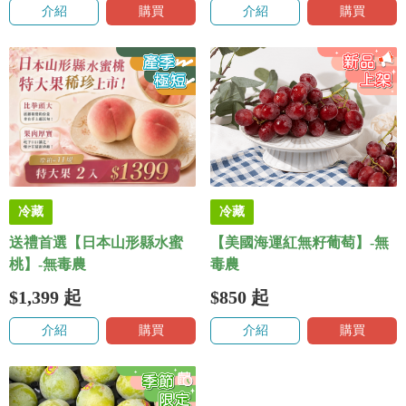
介紹
購買
介紹
購買
冷藏
冷藏
送禮首選【日本山形縣水蜜
【美國海運紅無籽葡萄】-無
桃】-無毒農
毒農
$1,399
起
$850
起
介紹
購買
介紹
購買