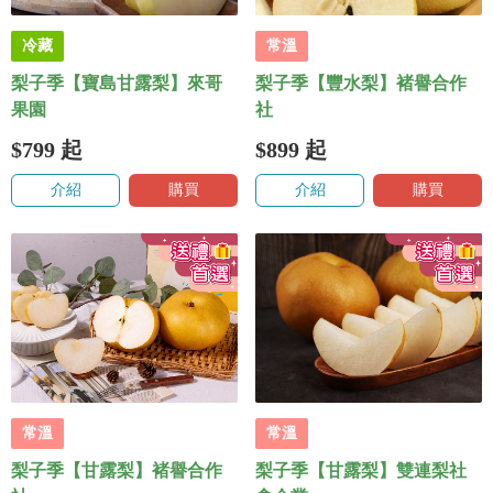
冷藏
常溫
梨子季【寶島甘露梨】來哥
梨子季【豐水梨】褚譽合作
果園
社
$799
起
$899
起
介紹
購買
介紹
購買
常溫
常溫
梨子季【甘露梨】褚譽合作
梨子季【甘露梨】雙連梨社