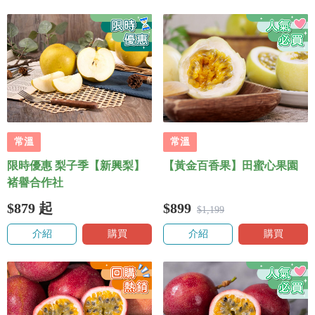
常溫
常溫
限時優惠 梨子季【新興梨】
【黃金百香果】田蜜心果園
褚譽合作社
$879
起
$899
$1,199
介紹
購買
介紹
購買