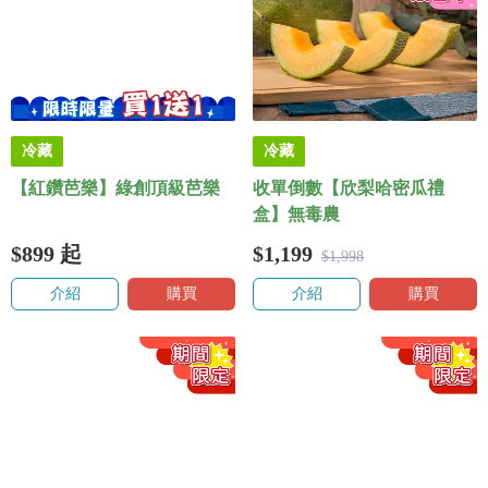
冷藏
冷藏
【紅鑽芭樂】綠創頂級芭樂
收單倒數【欣梨哈密瓜禮
盒】無毒農
$899
起
$1,199
$1,998
介紹
購買
介紹
購買