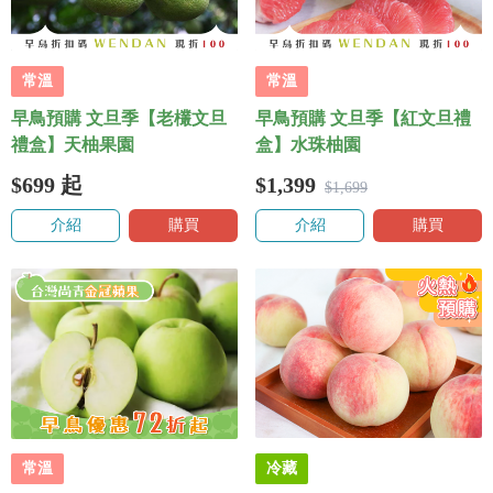
常溫
常溫
早鳥預購 文旦季【老欉文旦
早鳥預購 文旦季【紅文旦禮
禮盒】天柚果園
盒】水珠柚園
$699
起
$1,399
$1,699
介紹
購買
介紹
購買
常溫
冷藏