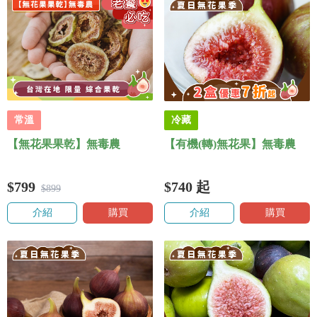
常溫
冷藏
【無花果果乾】無毒農
【有機(轉)無花果】無毒農
$799
$740
起
$899
介紹
購買
介紹
購買