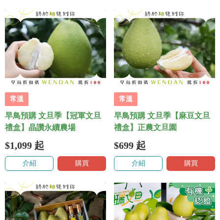
常溫
常溫
早鳥預購 文旦季【冠軍文旦
早鳥預購 文旦季【麻豆文旦
禮盒】晶讚永續農場
禮盒】正農文旦園
$1,099
起
$699
起
介紹
購買
介紹
購買