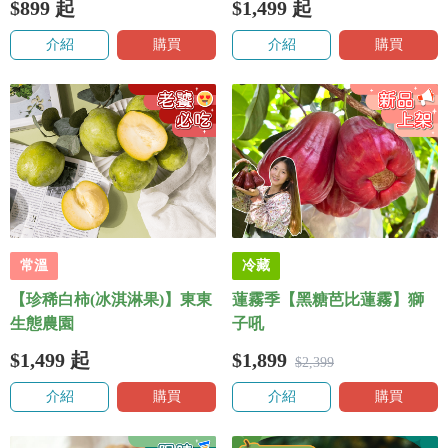
$899
起
$1,499
起
介紹
購買
介紹
購買
常溫
冷藏
【珍稀白柿(冰淇淋果)】東東
蓮霧季【黑糖芭比蓮霧】獅
生態農園
子吼
$1,499
起
$1,899
$2,399
介紹
購買
介紹
購買