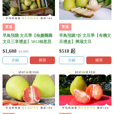
常溫
常溫
早鳥預購 文旦季【柚慶團圓
早鳥預購7折 文旦季【有機文
文旦三享禮盒】5012柚意思
旦禮盒】興瑞文旦
$1,688
$518
起
$1,880
介紹
購買
介紹
購買