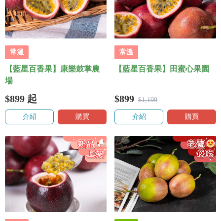
常溫
常溫
【藍星百香果】康樂鼓掌農
【藍星百香果】田蜜心果園
場
$899
起
$899
$1,199
介紹
購買
介紹
購買