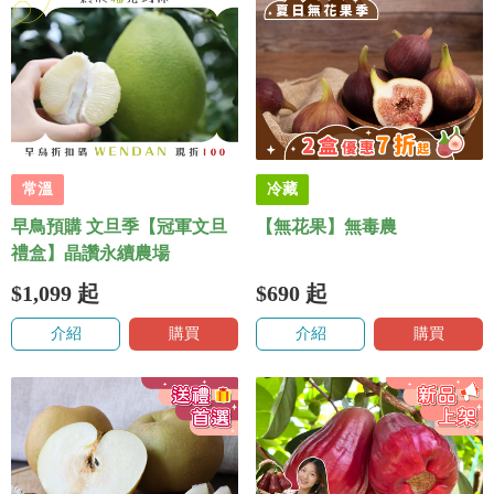
常溫
冷藏
早鳥預購 文旦季【冠軍文旦
【無花果】無毒農
禮盒】晶讚永續農場
$1,099
起
$690
起
介紹
購買
介紹
購買