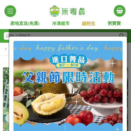
產地直送(免運)
冷凍超市
綠時光
粥寶寶
新品快報
人氣商品
在地小農
安心時蔬
進口
Slide 2 of 7