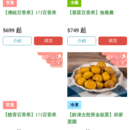
常溫
冷藏
【傳統百香果】173百香果
【紫星百香果】無毒農
$699
起
$749
起
介紹
購買
介紹
購買
常溫
冷凍
【馥香百香果】173百香果
【鮮凍去殼黃金板栗】林家
栗園