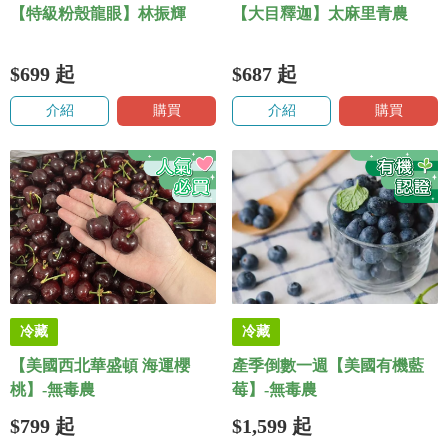
【特級粉殼龍眼】林振輝
【大目釋迦】太麻里青農
$699
起
$687
起
介紹
購買
介紹
購買
冷藏
冷藏
【美國西北華盛頓 海運櫻
產季倒數一週【美國有機藍
桃】-無毒農
莓】-無毒農
$799
起
$1,599
起