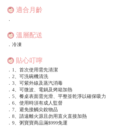
適合月齡
．
溫層配送
．
冷凍
貼心叮嚀
．
1、首次使用需先清潔
．
2、可洗碗機清洗
．
3、可紫外線及蒸汽消毒
．
4、可微波、電鍋及烤箱加熱
．
5、餐桌表面需光滑、平整並乾淨以確保吸力
．
6、使用時須有成人監督
．
7、避免接觸尖銳物品
．
8、請遠離火源且勿用直火直接加熱
．
9、粥寶寶商品滿$999免運