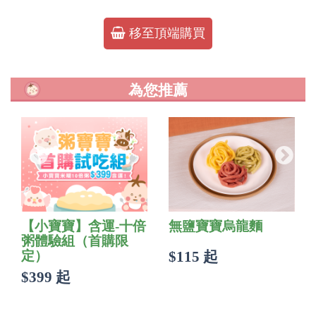
移至頂端購買
為您推薦
【小寶寶】含運-十倍
無鹽寶寶烏龍麵
粥體驗組（首購限
定）
$115 起
$399 起