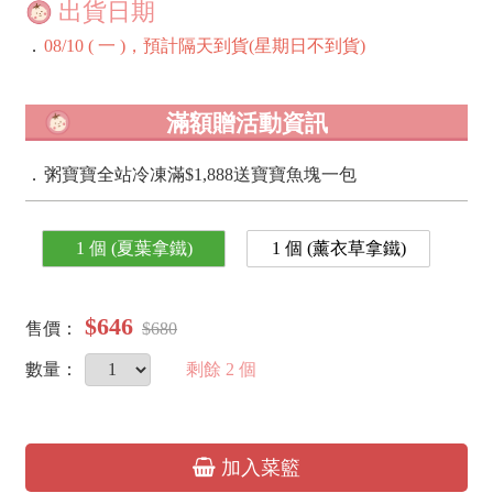
出貨日期
．
08/10 ( 一 )，預計隔天到貨(星期日不到貨)
滿額贈活動資訊
．
粥寶寶全站冷凍滿$1,888送寶寶魚塊一包
1 個 (夏葉拿鐵)
1 個 (薰衣草拿鐵)
$646
售價：
$680
數量：
剩餘
2
個
加入菜籃