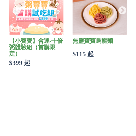
【小寶寶】含運-十倍
無鹽寶寶烏龍麵
粥體驗組（首購限
定）
$115 起
$399 起