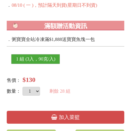
．
08/10 ( 一 )，預計隔天到貨(星期日不到貨)
滿額贈活動資訊
．
粥寶寶全站冷凍滿$1,888送寶寶魚塊一包
1 組 (3入，90克/入)
$130
售價：
數量：
剩餘
28
組
加入菜籃