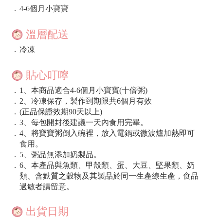
．
4-6個月小寶寶
溫層配送
．
冷凍
貼心叮嚀
．
1、本商品適合4-6個月小寶寶(十倍粥)
．
2、冷凍保存，製作到期限共6個月有效
．
(正品保證效期90天以上)
．
3、每包開封後建議一天內食用完畢。
．
4、將寶寶粥倒入碗裡，放入電鍋或微波爐加熱即可
食用。
．
5、粥品無添加奶製品。
．
6、本產品與魚類、甲殼類、蛋、大豆、堅果類、奶
類、含麩質之穀物及其製品於同一生產線生產，食品
過敏者請留意。
出貨日期