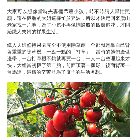
大家可以想像當時夫妻倆帶著小孩，時不時請人幫忙照
顧，還在懷胎的大姐這樣忙於奔波，所以才決定回來旗山
老家找一片地，為了小孩不再像蝴蝶般的四處追花，才開
始鐵人夫婦的採果生活。
鐵人夫婦堅持果園完全不使用除草劑，全部就是靠自己背
著重重的除草機，一點一點的「打草」，當時的她們邊做
邊學，一台打草機不夠就再買一台，一人一台整理起來才
快，大姐當初懷了第二胎，前面頂著一顆球，後面背著一
台馬達，這樣的辛苦只為了孩子的生活著想。