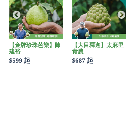
【金牌珍珠芭樂】陳
【大目釋迦】太麻里
建裕
青農
$599 起
$687 起