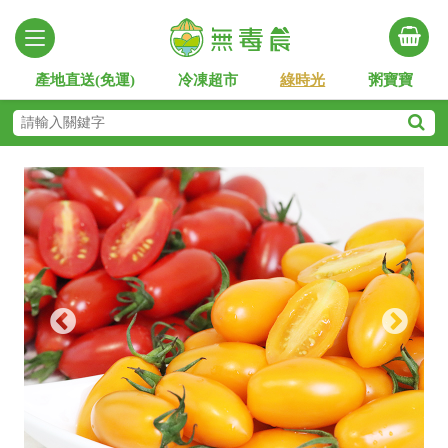
產地直送(免運)
冷凍超市
綠時光
粥寶寶