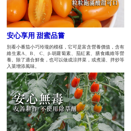
安心享用 甜蜜品嘗
別看小番茄
小巧玲瓏的模樣，它可是富含營養價值，含有
維生素A、B、 C、β-胡蘿蔔素、茄紅素、膳食纖維等營
養。除了適合鮮食，也可以做成涼拌菜，或煮湯、拌炒等
入菜增添風味。