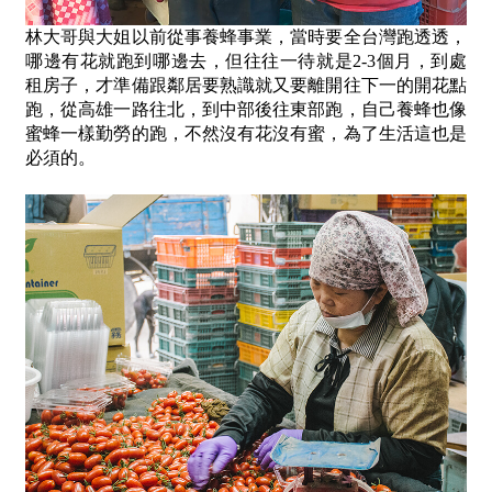
林大哥與大姐以前從事養蜂事業，當時要全台灣跑透透，
哪邊有花就跑到哪邊去，但往往一待就是2-3個月，到處
租房子，才準備跟鄰居要熟識就又要離開往下一的開花點
跑，從高雄一路往北，到中部後往東部跑，自己養蜂也像
蜜蜂一樣勤勞的跑，不然沒有花沒有蜜，為了生活這也是
必須的。