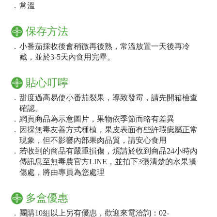
．
常溫
保存方法
．
小番茄採收後會稍微再後熟，常溫放置一天後再冷
藏，並於3-5天內食用完畢。
貼心叮嚀
．
甜度過高易使小番茄裂果，導致發霉，請先開箱檢查
確認。
．
網頁商品為示意圖片，果物依季節而略有差異
．
因採無毒友善方式種植，果皮表面有些許瑕疵屬正常
現象，但不影響內部果肉品質，請安心食用
．
若收到的商品有嚴重損傷，煩請於收到商品24小時內
傳訊息至無毒農官方LINE，並拍下3張清楚的水果損
傷處，將由專員為您處理
多盒優惠
．
團購10組以上另有優惠，歡迎來電洽詢：02-