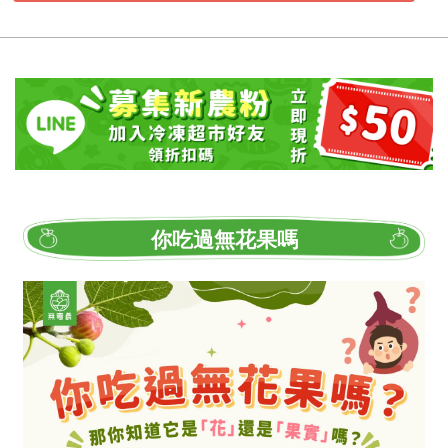
你吃過無花果嗎