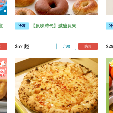
文
【原味時代】減醣貝果
冷凍
冷
$57
起
$2
買
介紹
購買