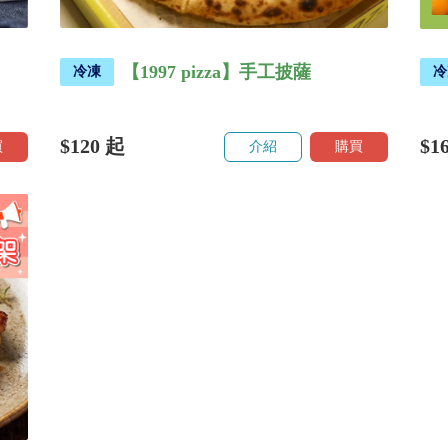
【1997 pizza】手工披薩
冷凍
冷
$120
起
$1
買
介紹
購買