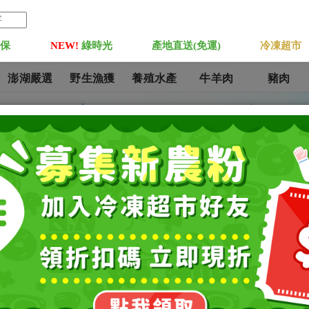
菓保
NEW!
綠時光
產地直送(免運)
冷凍超市
澎湖嚴選
野生漁獲
養殖水產
牛羊肉
豬肉