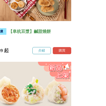
【阜杭豆漿】鹹甜燒餅
凍
09
起
介紹
購買