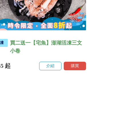
買二送一【宅魚】澎湖活凍三文
凍
小卷
55
起
介紹
購買