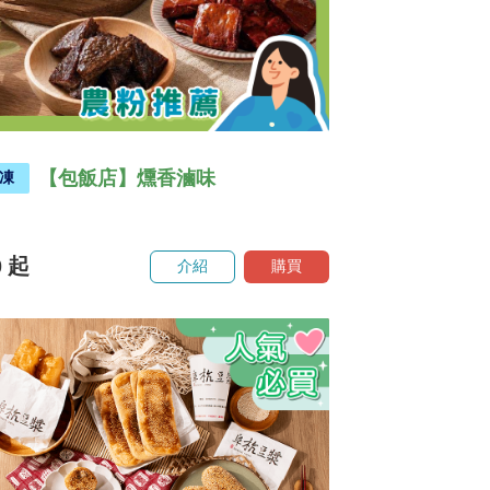
【包飯店】燻香滷味
凍
0
起
介紹
購買