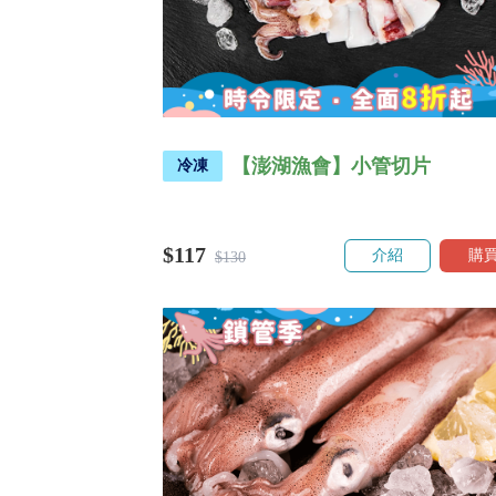
【澎湖漁會】小管切片
冷凍
$117
介紹
購
$130