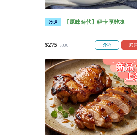
【原味時代】輕卡厚雞塊
冷凍
$275
介紹
購
$330