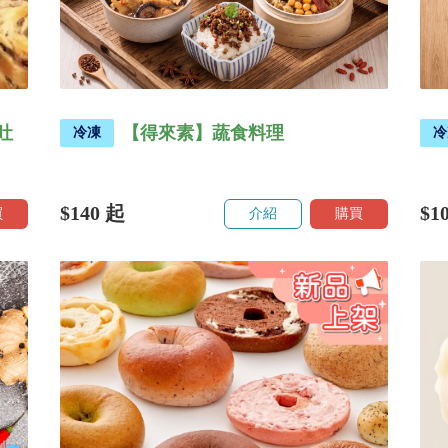
吐
【得來素】蔬食料理
冷凍
冷
$140
起
$1
買
介紹
購買