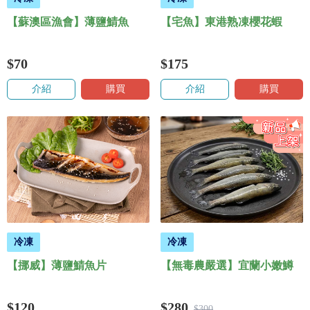
【蘇澳區漁會】薄鹽鯖魚
【宅魚】東港熟凍櫻花蝦
$70
$175
介紹
購買
介紹
購買
冷凍
冷凍
【挪威】薄鹽鯖魚片
【無毒農嚴選】宜蘭小嫩鱒
$120
$280
$300