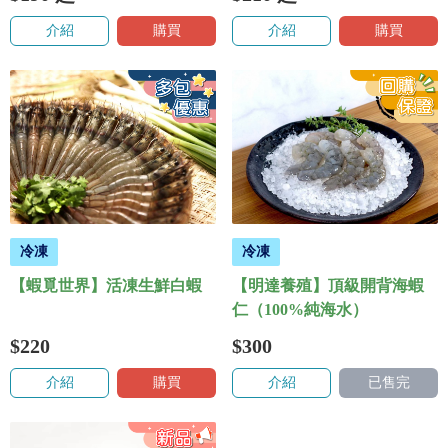
介紹
購買
介紹
購買
冷凍
冷凍
【蝦覓世界】活凍生鮮白蝦
【明達養殖】頂級開背海蝦
仁（100%純海水）
$220
$300
介紹
購買
介紹
已售完