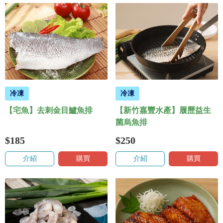
冷凍
冷凍
【宅魚】去刺金目鱸魚排
【新竹嘉豐水產】履歷益生
菌烏魚排
$185
$250
介紹
購買
介紹
購買