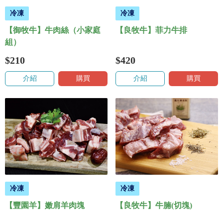
冷凍
冷凍
【御牧牛】牛肉絲（小家庭
【良牧牛】菲力牛排
組）
$210
$420
介紹
購買
介紹
購買
冷凍
冷凍
【豐園羊】嫩肩羊肉塊
【良牧牛】牛腩(切塊)