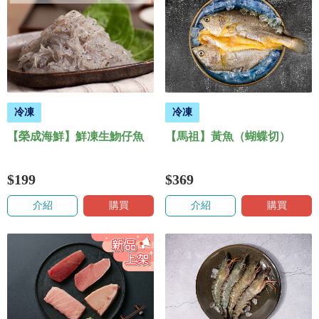
冷凍
冷凍
【榮成海鮮】鮮凍生魩仔魚
【馬祖】黃魚（蝴蝶切）
$199
$369
介紹
購買
介紹
購買