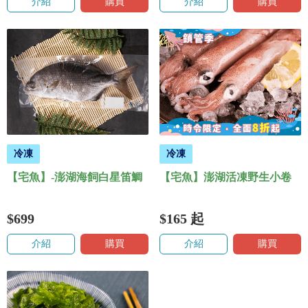
介紹
購買
介紹
購買
冷凍
冷凍
【宅魚】-澎湖海飼白星笛鯛
【宅魚】澎湖活凍野生小卷
$699
$165
起
介紹
購買
介紹
購買