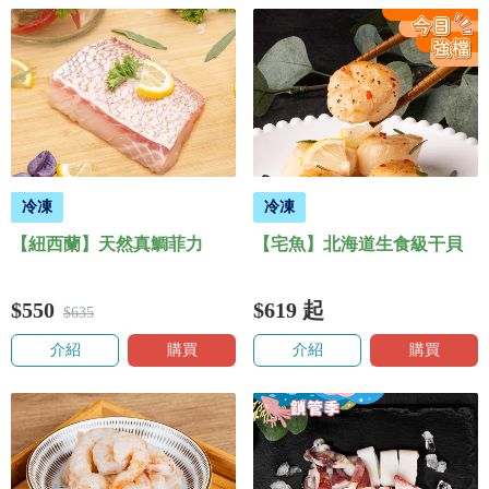
冷凍
冷凍
【紐西蘭】天然真鯛菲力
【宅魚】北海道生食級干貝
$550
$619
起
$635
介紹
購買
介紹
購買