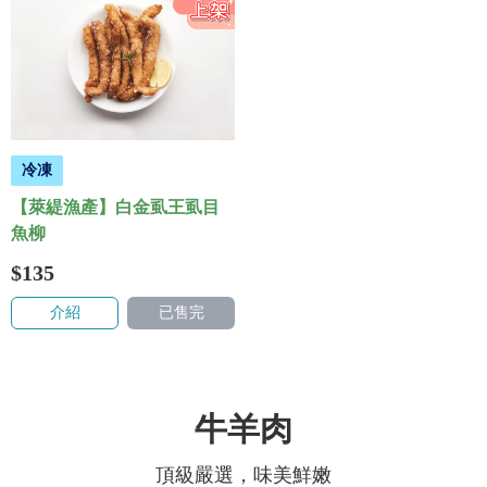
冷凍
【萊緹漁產】白金虱王虱目
魚柳
$135
介紹
已售完
牛羊肉
頂級嚴選，味美鮮嫩