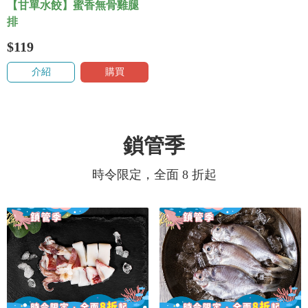
【甘單水餃】蜜香無骨雞腿
排
$119
介紹
購買
鎖管季
時令限定，全面 8 折起