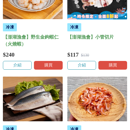
冷凍
冷凍
【澎湖漁會】野生金鉤蝦仁
【澎湖漁會】小管切片
（火燒蝦）
$240
$117
$130
介紹
購買
介紹
購買
冷凍
冷凍