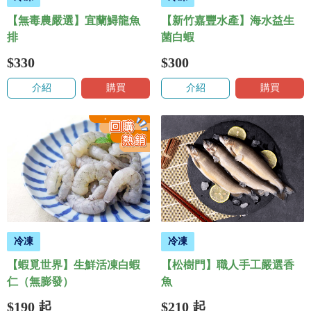
【無毒農嚴選】宜蘭鱘龍魚
【新竹嘉豐水產】海水益生
排
菌白蝦
$330
$300
介紹
購買
介紹
購買
冷凍
冷凍
【蝦覓世界】生鮮活凍白蝦
【松樹門】職人手工嚴選香
仁（無膨發）
魚
$190
起
$210
起