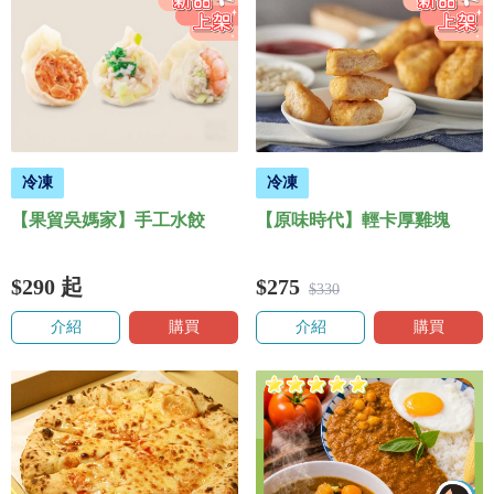
冷凍
冷凍
【果貿吳媽家】手工水餃
【原味時代】輕卡厚雞塊
$290
起
$275
$330
介紹
購買
介紹
購買