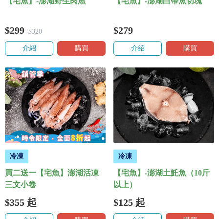
【宅魚】-澎湖野生肉魚
【宅魚】-澎湖白帶魚切塊
$299
$279
$320
介紹
購買
介紹
購買
冷凍
冷凍
買二送一【宅魚】澎湖活凍
【宅魚】-澎湖土魠魚（10斤
三文小卷
以上）
$355
起
$125
起