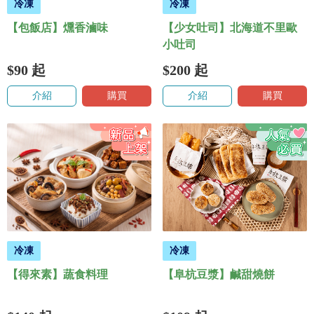
冷凍
冷凍
【包飯店】燻香滷味
【少女吐司】北海道不里歐
小吐司
$90
起
$200
起
介紹
購買
介紹
購買
冷凍
冷凍
【得來素】蔬食料理
【阜杭豆漿】鹹甜燒餅