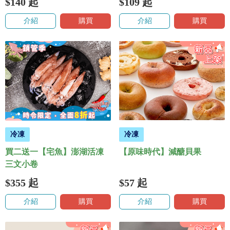
$140
起
$109
起
介紹
購買
介紹
購買
冷凍
冷凍
買二送一【宅魚】澎湖活凍
【原味時代】減醣貝果
三文小卷
$355
起
$57
起
介紹
購買
介紹
購買