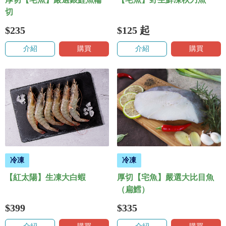
切
$235
$125
起
介紹
購買
介紹
購買
冷凍
冷凍
【紅太陽】生凍大白蝦
厚切【宅魚】嚴選大比目魚
（扁鱈）
$399
$335