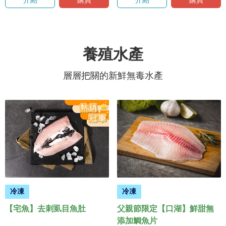
介紹
購買
介紹
購買
養殖水產
層層把關的新鮮無毒水產
冷凍
冷凍
【宅魚】去刺虱目魚肚
父親節限定【口湖】鮮甜無
添加鯛魚片