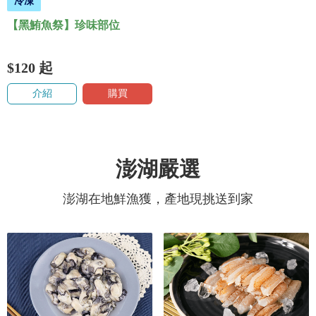
冷凍
【黑鮪魚祭】珍味部位
$120
起
介紹
購買
澎湖嚴選
澎湖在地鮮漁獲，產地現挑送到家