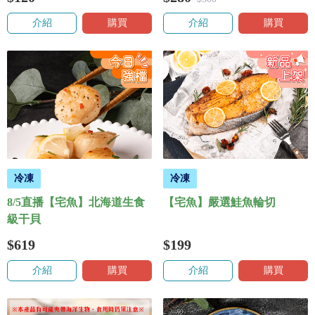
介紹
購買
介紹
購買
冷凍
冷凍
8/5直播【宅魚】北海道生食
【宅魚】嚴選鮭魚輪切
級干貝
$619
$199
介紹
購買
介紹
購買