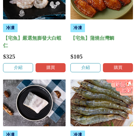
冷凍
冷凍
【宅魚】嚴選無膨發大白蝦
【宅魚】蒲燒台灣鯛
仁
$325
$105
介紹
購買
介紹
購買
冷凍
冷凍