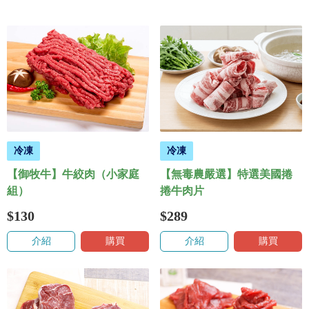
冷凍
冷凍
【御牧牛】牛絞肉（小家庭
【無毒農嚴選】特選美國捲
組）
捲牛肉片
$130
$289
介紹
購買
介紹
購買