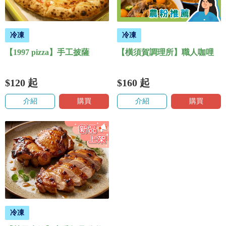
冷凍
冷凍
【1997 pizza】手工披薩
【橫須賀調理所】職人咖哩
$120
起
$160
起
介紹
購買
介紹
購買
冷凍