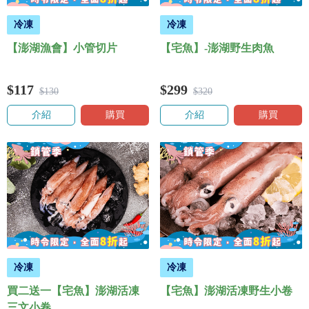
冷凍
冷凍
【澎湖漁會】小管切片
【宅魚】-澎湖野生肉魚
$117
$299
$130
$320
介紹
購買
介紹
購買
冷凍
冷凍
買二送一【宅魚】澎湖活凍
【宅魚】澎湖活凍野生小卷
三文小卷