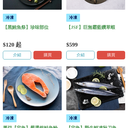
冷凍
冷凍
【黑鮪魚祭】珍味部位
【JSF】巨無霸藍鑽草蝦
$120
起
$599
介紹
購買
介紹
購買
冷凍
冷凍
厚切【宅魚】嚴選銀鮭魚輪
【宅魚】野生鮮凍秋刀魚