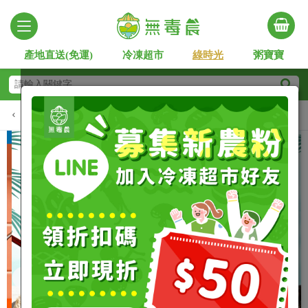
產地直送(免運)
冷凍超市
綠時光
粥寶寶
熱銷排行
鎖管季
嚴選黑鮪魚
澎湖嚴選
野生
Slide 2 of 4