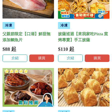
冷凍
冷凍
父親節限定【口湖】鮮甜無
披薩巡迴【來我家吃Pizza 窯
添加鯛魚片
烤專賣】手工披薩
$88
起
$110
起
介紹
購買
介紹
購買