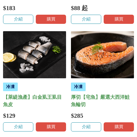
$183
$88
起
介紹
購買
介紹
購買
冷凍
冷凍
【萊緹漁產】白金虱王虱目
厚切【宅魚】嚴選大西洋鮭
魚皮
魚輪切
$129
$285
介紹
購買
介紹
購買