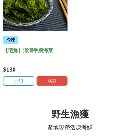
冷凍
【宅魚】澎湖手摘海菜
$130
介紹
購買
野生漁獲
產地現撈活凍海鮮