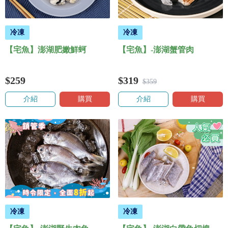
冷凍
冷凍
【宅魚】澎湖肥嫩鮮蚵
【宅魚】-澎湖蟹管肉
$259
$319
$359
介紹
購買
介紹
購買
冷凍
冷凍