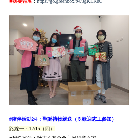
■
我要報名
：
https://go.greenbox.tw/3gKLKsU
#陪伴活動2/4：
聖誕禮物親送（※歡迎志工參加）
路線一：12/15（四）