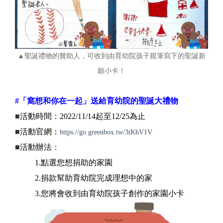
▲聖誕禮物的贊助人，可收到由育幼院孩子親筆寫下的聖誕新
願小卡！
#「窩想和你在一起」送給育幼院的聖誕大禮物
■
活動時間：2022/11/14起至12/25為止
■
活動官網：
https://go.greenbox.tw/3tKhV1V
■
活動辦法：
1.點選您想捐助的家園
2.捐款幫助育幼院完成理想中的家
3.您將會收到由育幼院孩子創作的家園小卡