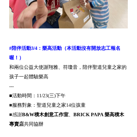
#陪伴活動3/4：
樂高活動（本活動沒有開放志工報名
喔！）
和兩位公益大使謝翔雅、符瓊音，陪伴聖道兒童之家的
孩子一起體驗樂高
---
■活動時間：11/23(三)下午
■
服務對象：聖道兒童之家14位孩童
■感謝
B&W積木創意工作室
、
BRICK PAPA 樂高積木
專賣店
共同協辦