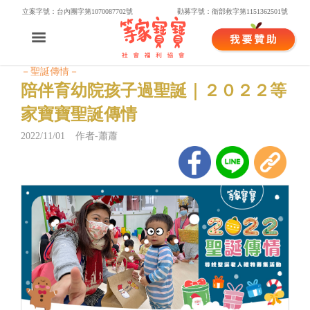
立案字號：台內團字第1070087702號
勸募字號：衛部救字第1151362501號
－聖誕傳情－
陪伴育幼院孩子過聖誕｜２０２２等
家寶寶聖誕傳情
2022/11/01 作者-蕭蕭