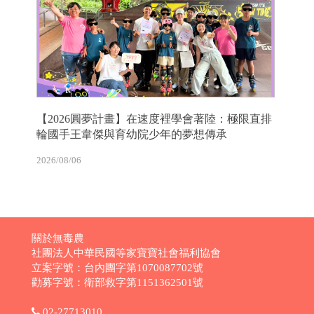
【2026圓夢計畫】在速度裡學會著陸：極限直排
輪國手王韋傑與育幼院少年的夢想傳承
2026/08/06
關於無毒農
社團法人中華民國等家寶寶社會福利協會
立案字號：台內團字第1070087702號
勸募字號：衛部救字第1151362501號
02-27713010