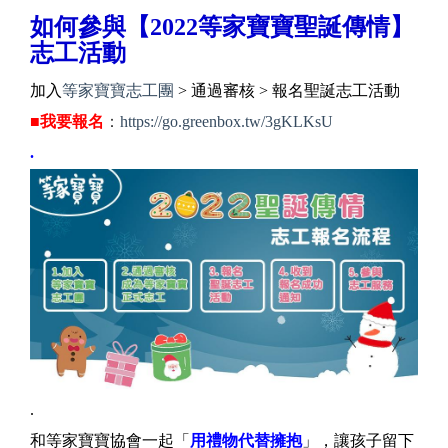
如何參與【2022等家寶寶聖誕傳情】
志工活動
加入
等家寶寶志工團
> 通過審核 > 報名聖誕志工活動
■
我要報名
：
https://go.greenbox.tw/3gKLKsU
.
.
和等家寶寶協會一起「
用禮物代替擁抱
」，讓孩子留下