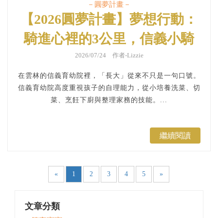
－圓夢計畫－
【2026圓夢計畫】夢想行動：
騎進心裡的3公里，信義小騎
士與獨居長輩的雙向溫暖
2026/07/24 作者-Lizzie
在雲林的信義育幼院裡，「長大」從來不只是一句口號。
信義育幼院高度重視孩子的自理能力，從小培養洗菜、切
菜、烹飪下廚與整理家務的技能。...
繼續閱讀
«
1
2
3
4
5
»
文章分類