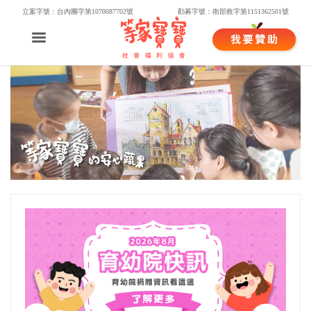
立案字號：台內團字第1070087702號
勸募字號：衛部救字第1151362501號