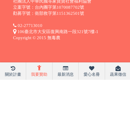
社團法人中華民國等家寶寶社會福利協會
立案字號：台內團字第1070087702號
勸募字號：衛部救字第1151362501號
02-27713010
106臺北市大安區復興南路一段321號7樓-1
Copyright © 2015 無毒農
關於計畫
我要贊助
最新消息
愛心名冊
蔬果徵信