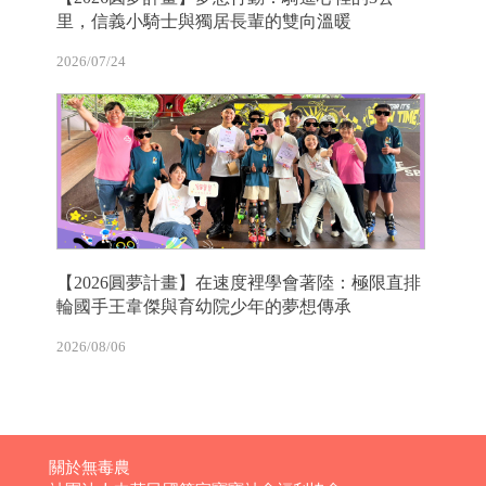
里，信義小騎士與獨居長輩的雙向溫暖
2026/07/24
【2026圓夢計畫】在速度裡學會著陸：極限直排
輪國手王韋傑與育幼院少年的夢想傳承
2026/08/06
關於無毒農