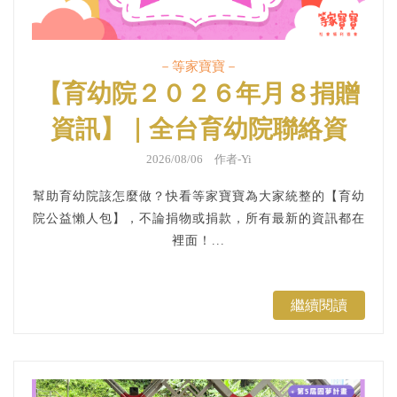
－等家寶寶－
【育幼院２０２６年月８捐贈
資訊】｜全台育幼院聯絡資
訊，幫助弱勢孩童，公益捐
2026/08/06 作者-Yi
款、物資需求、志工招募
幫助育幼院該怎麼做？快看等家寶寶為大家統整的【育幼
院公益懶人包】，不論捐物或捐款，所有最新的資訊都在
裡面！...
繼續閱讀