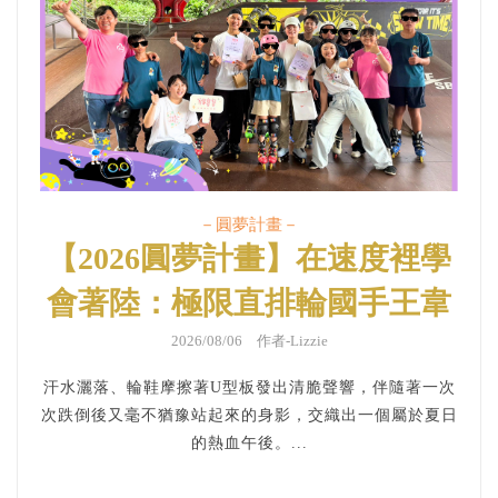
－圓夢計畫－
【2026圓夢計畫】在速度裡學
會著陸：極限直排輪國手王韋
傑與育幼院少年的夢想傳承
2026/08/06 作者-Lizzie
汗水灑落、輪鞋摩擦著U型板發出清脆聲響，伴隨著一次
次跌倒後又毫不猶豫站起來的身影，交織出一個屬於夏日
的熱血午後。...