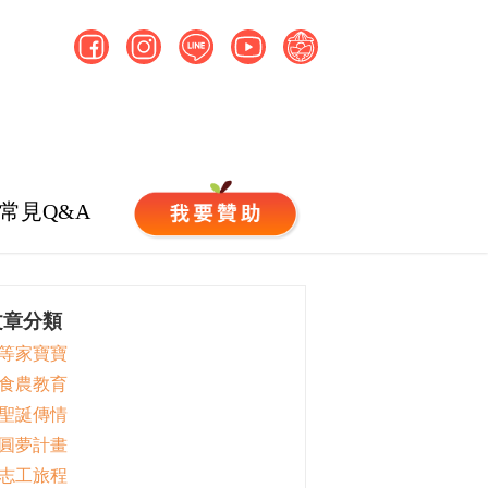
常見Q&A
文章分類
 等家寶寶
 食農教育
 聖誕傳情
 圓夢計畫
 志工旅程