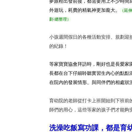
夢旅程出發前後，都需要用上不少時間
外遊玩，耗費的精氣神更加龐大。
（延
劃‧總整理）
小孩週間假日的各種活動安排、規劃迎接善
的紀錄！
等家寶寶協會拜訪時，剛好也是長愛家
長都在台下仔細聆聽實習生內心的點點
在院內的發展情形、與同伴們的相處狀
育幼院的老師從打卡上班開始到下班前
師們的用心，這些等家的孩子們才能夠
洗澡吃飯寫功課，都是育