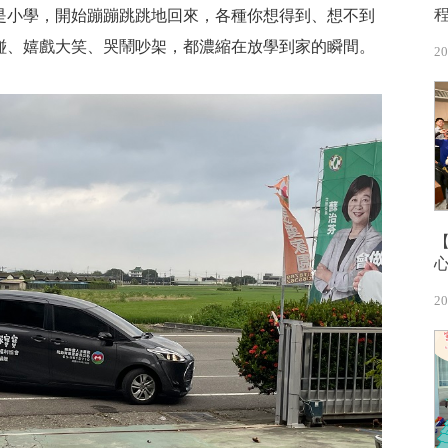
是小學，開始蹦蹦跳跳地回來，各種你想得到、想不到
碰、嬉戲大笑、哭鬧吵架，都濃縮在放學到家的瞬間。
20
20