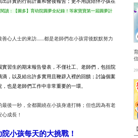
寫出詳實的行前計畫和會後報吿；更不用說陪伴小孩在
伸閱讀：【圖多】育幼院圓夢全紀錄！等家寶寶第一屆圓夢計
心人士的來訪......都是老師們在小孩背後默默努力
園實習生的期末報告發表，不僅社工、老師們，包括院
20
滴滴，以及給出許多實用且鞭辟入裡的回饋；討論個案
況，也是老師們工作中非常重要的一環。
的最後一秒，全都圍繞在小孩身邊打轉；但也因為有老
安心成長！
【
幼院小孩每天的大挑戰！