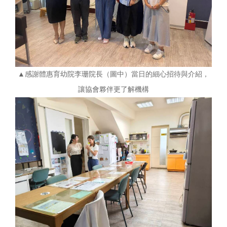
▲感謝體惠育幼院李珊院長（圖中）當日的細心招待與介紹，
讓協會夥伴更了解機構