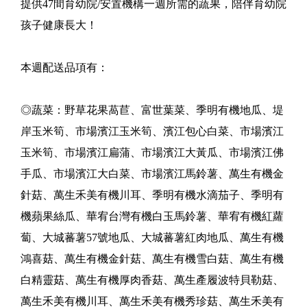
提供47間育幼院/安置機構一週所需的蔬果，陪伴育幼院
孩子健康長大！
本週配送品項有：
◎蔬菜：野草花果萵苣、富世葉菜、季明有機地瓜、堤
岸玉米筍、市場濱江玉米筍、濱江包心白菜、市場濱江
玉米筍、市場濱江扁蒲、市場濱江大黃瓜、市場濱江佛
手瓜、市場濱江大白菜、市場濱江馬鈴薯、萬生有機金
針菇、萬生禾美有機川耳、季明有機水滴茄子、季明有
機蘋果絲瓜、華宥台灣有機白玉馬鈴薯、華宥有機紅蘿
蔔、大城蕃薯57號地瓜、大城蕃薯紅肉地瓜、萬生有機
鴻喜菇、萬生有機金針菇、萬生有機雪白菇、萬生有機
白精靈菇、萬生有機厚肉香菇、萬生產履波特貝勒菇、
萬生禾美有機川耳、萬生禾美有機秀珍菇、萬生禾美有