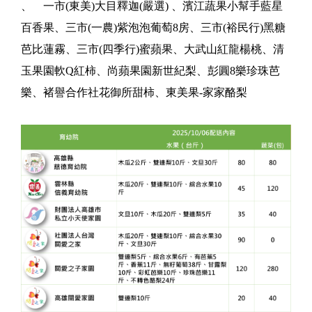
、 一市(東美)大目釋迦(嚴選) 、濱江蔬果小幫手藍星
百香果、三市(一農)紫泡泡葡萄8房、三市(裕民行)黑糖
芭比蓮霧、三市(四季行)蜜蘋果、大武山紅龍楊桃、清
玉果園軟Q紅柿、尚蘋果園新世紀梨、彭圓8樂珍珠芭
樂、褚譽合作社花御所甜柿、東美果-家家酪梨