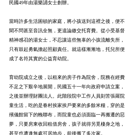
民國49年由湯樂誦女士創辦。
當時許多生活困頓的家庭，將小孩送到這裡之後，便不
聞不問甚至音訊全無，更遑論繳交托育費。從小受基督
精神感召的湯女士，不忍讓這些無辜的小孩流離失所，
只有鼓起勇氣擔起照顧責任。就這樣漸漸地，托兒所便
成了名符其實的公益育幼院。
育幼院成立之後，以租來的房子作為院舍，院務在經費
不足之下艱辛地展開，民國五十一年向政府申請立案，
之後並辦理財團法人。此階段院中工作人員刻苦張羅院
童生活，吃的是眷村挨家挨戶要來的多餘米糧，穿的是
殯儀館留下的輓聯布，而院童也必須面臨一再搬遷的惡
夢，只要房東收回租借房舍，孩子就得另覓棲身之地，
甚至也遭逢無處可居地步，前後搬了多次家。