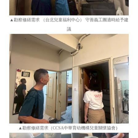
▲勘察修繕需求 （台北兒童福利中心） 守善義工團適時給予建
議
▲勘察修繕需求（CCSA中華育幼機構兒童關懷協會
）