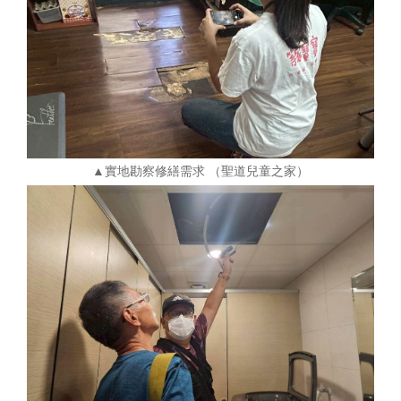
▲實地勘察修繕需求 （聖道兒童之家）