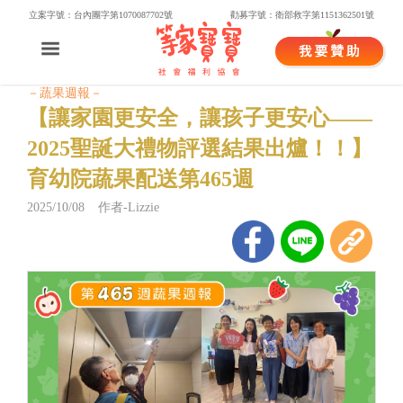
立案字號：台內團字第1070087702號
勸募字號：衛部救字第1151362501號
－蔬果週報－
【讓家園更安全，讓孩子更安心——
2025聖誕大禮物評選結果出爐！！】
育幼院蔬果配送第465週
2025/10/08 作者-Lizzie