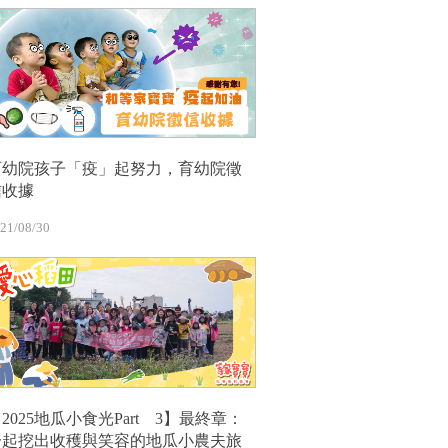
育幼院孩子「疫」起努力，育幼院徵
信收據
21/08/30
2025地瓜小食光Part 3】最終章：
一起挖出收穫與笑容的地瓜小農夫旅