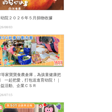
育幼院２０２６年５月捐物收據
26/08/03
📦等家寶寶食農倉庫，為孩童健康把
關 一起把愛，打包送進育幼院！｜
公益活動、企業ＣＳＲ
26/07/15