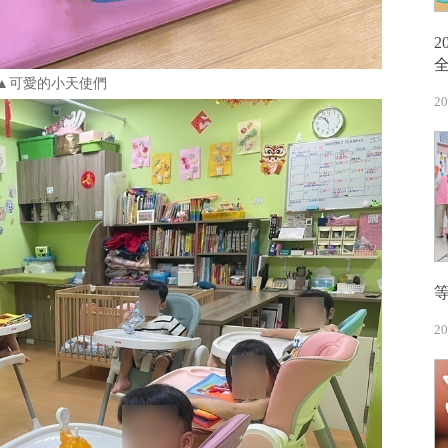
▲可愛的小天使們
20
20