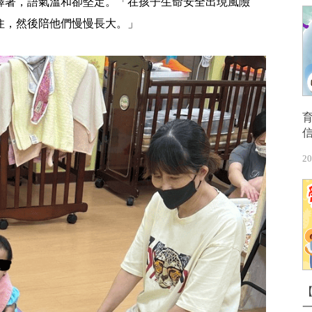
釋著，語氣溫和卻堅定。「在孩子生命安全出現風險
住，然後陪他們慢慢長大。」
20
【