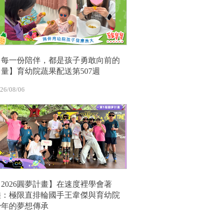
【每一份陪伴，都是孩子勇敢向前的
力量】育幼院蔬果配送第507週
26/08/06
【2026圓夢計畫】在速度裡學會著
陸：極限直排輪國手王韋傑與育幼院
少年的夢想傳承