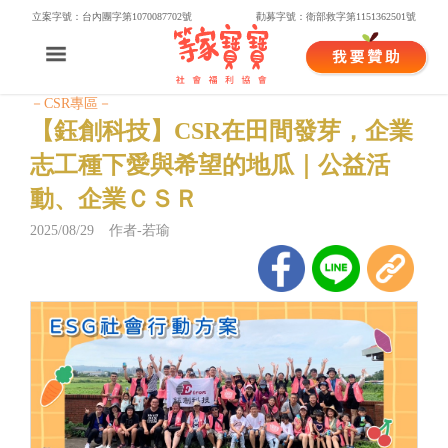
立案字號：台內團字第1070087702號
勸募字號：衛部救字第1151362501號
－CSR專區－
【鈺創科技】CSR在田間發芽，企業
志工種下愛與希望的地瓜｜公益活
動、企業ＣＳＲ
2025/08/29 作者-若瑜