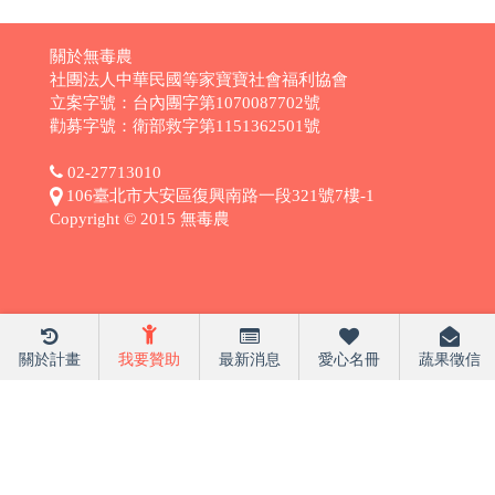
關於無毒農
社團法人中華民國等家寶寶社會福利協會
立案字號：台內團字第1070087702號
勸募字號：衛部救字第1151362501號
02-27713010
106臺北市大安區復興南路一段321號7樓-1
Copyright © 2015 無毒農
關於計畫
我要贊助
最新消息
愛心名冊
蔬果徵信