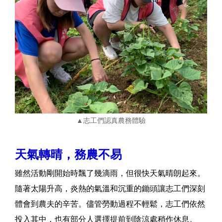
▲志工們認真農務體驗
天氣轉晴，務農不易
雖然活動剛開始時飄了幾滴雨，但很快天氣晴朗起來。
隨著太陽升高，炎熱的氣溫和沉重的鋤頭讓志工們深刻
體會到農夫的辛苦。儘管勞動過程不輕鬆，志工們依然
投入其中，也有部分人選擇提前到陰涼處稍作休息。