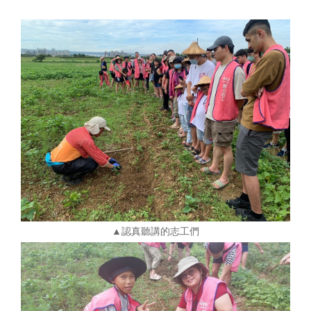
▲認真聽講的志工們