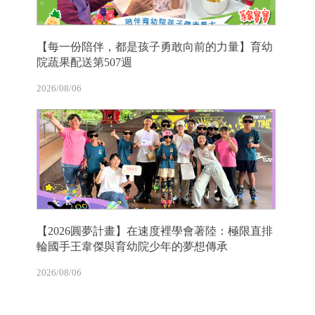
【每一份陪伴，都是孩子勇敢向前的力量】育幼
院蔬果配送第507週
2026/08/06
【2026圓夢計畫】在速度裡學會著陸：極限直排
輪國手王韋傑與育幼院少年的夢想傳承
2026/08/06