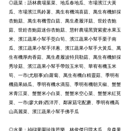
◎蔬菜：語林農場葉菜、地瓜春地瓜、市場濱江大黃
瓜、市場濱江馬鈴薯、萬生有機鴻喜菇、萬生有機鮮採
杏鮑菇、萬生有機雪白菇、萬生產履洋菇、世銓杏鮑
菇、世銓杏鮑菇迷你杏鮑菇、慧軒農場黑寶紫蜜水果玉
米、濱江蔬果小幫手茭白筍、濱江蔬果小幫手栗子南
瓜、濱江蔬果小幫手洋蔥、濱江蔬果小幫手大黃瓜、萬
生有機厚肉香菇、萬生產履波特貝勒菇、萬生有機鮮採
秀珍菇、濱江蔬果小幫手帶殼玉米筍、華宥有機玉米
筍、一市(尤順事)白蘿蔔、萬生有機白精靈菇、季明有
機蘋果絲瓜、季明有機水滴茄、季明有機朝天椒、蟹蟹
米青江菜、蟹蟹米小白菜、蟹蟹米空心菜、蟹蟹米紅莧
菜、一市(廖大鋒)西洋芹、鄰家菇宅配蘑、季明有機高
山高麗菜、濱江蔬果小幫手佛手瓜
◎水果：禎櫧果園珍珠芭樂、林俊傑日陞木瓜、良森果