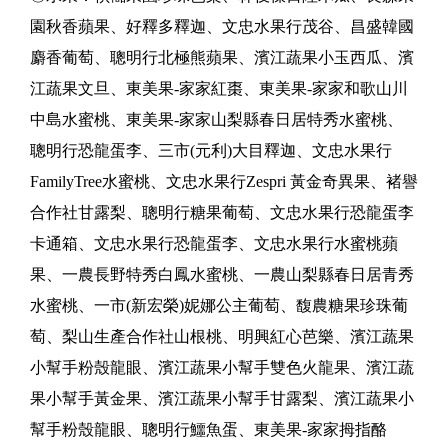
園秋香蘋果、好釋多釋迦、文忠水果行茂谷、昌盛韓國
麝香葡萄、聰明行北極熊蘋果、濱江蔬果小玉西瓜、濱
江蔬果文旦、東美果-家家紅棗、東美果-家家和歌山川
中島水蜜桃、東美果-家家山梨縣春日居特秀水蜜桃、
聰明行恐龍蛋李、三市(元利)大目釋迦、文忠水果行
FamilyTree水蜜桃、文忠水果行Zespri 黃金奇異果、褚譽
合作社甘露梨、聰明行糖果葡萄、文忠水果行恐龍蛋李
卡通箱、文忠水果行恐龍蛋李、文忠水果行水蜜桃蘋
果、一農長野特秀白鳳水蜜桃、一農山梨縣春日居青秀
水蜜桃、一市(新宏榮)妮娜公主葡萄、馥農糖果珍珠葡
萄、梨山生產合作社山根桃、明興紅心芭樂、濱江蔬果
小幫手粉殼龍眼、濱江蔬果小幫手雙色火龍果、濱江蔬
果小幫手黃金果、濱江蔬果小幫手甘露梨、濱江蔬果小
幫手粉殼龍眼、聰明行鱷魚蛋、東美果-家家拇指酪