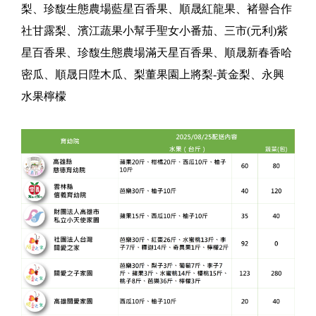
梨、珍馥生態農場藍星百香果、順晟紅龍果、褚譽合作
社甘露梨、濱江蔬果小幫手聖女小番茄、三市(元利)紫
星百香果、珍馥生態農場滿天星百香果、順晟新春香哈
密瓜、順晟日陞木瓜、梨董果園上將梨-黃金梨、永興
水果檸檬