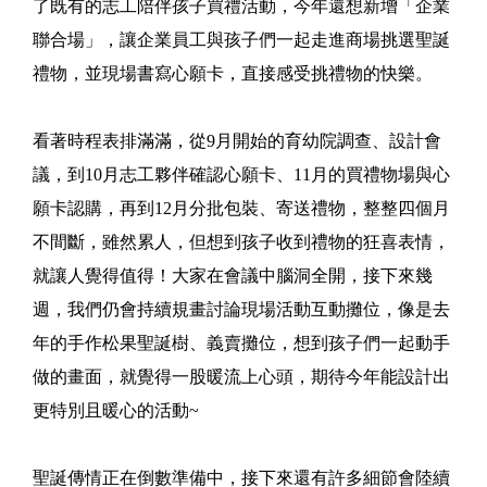
了既有的志工陪伴孩子買禮活動，今年還想新增「企業
聯合場」，讓企業員工與孩子們一起走進商場挑選聖誕
禮物，並現場書寫心願卡，直接感受挑禮物的快樂。
看著時程表排滿滿，從9月開始的育幼院調查、設計會
議，到10月志工夥伴確認心願卡、11月的買禮物場與心
願卡認購，再到12月分批包裝、寄送禮物，整整四個月
不間斷，雖然累人，但想到孩子收到禮物的狂喜表情，
就讓人覺得值得！大家在會議中腦洞全開，接下來幾
週，我們仍會持續規畫討論現場活動互動攤位，像是去
年的手作松果聖誕樹、義賣攤位，想到孩子們一起動手
做的畫面，就覺得一股暖流上心頭，期待今年能設計出
更特別且暖心的活動~
聖誕傳情正在倒數準備中，接下來還有許多細節會陸續