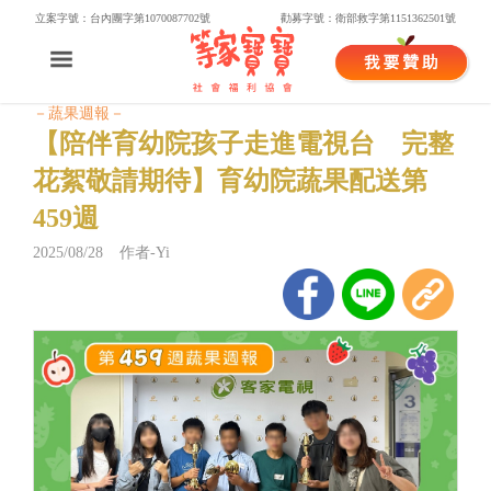
立案字號：台內團字第1070087702號
勸募字號：衛部救字第1151362501號
－蔬果週報－
【陪伴育幼院孩子走進電視台 完整
花絮敬請期待】育幼院蔬果配送第
459週
2025/08/28 作者-Yi