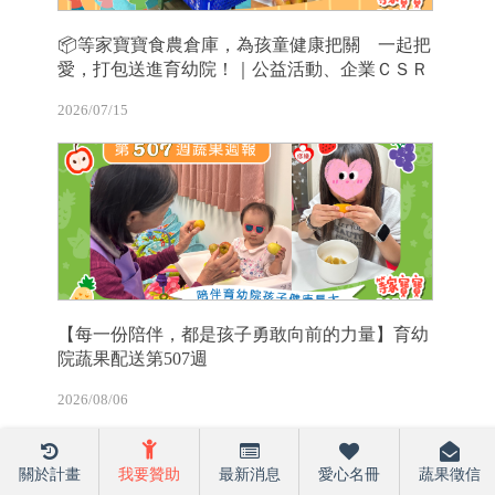
📦等家寶寶食農倉庫，為孩童健康把關 一起把
愛，打包送進育幼院！｜公益活動、企業ＣＳＲ
2026/07/15
【每一份陪伴，都是孩子勇敢向前的力量】育幼
院蔬果配送第507週
2026/08/06
關於計畫
我要贊助
最新消息
愛心名冊
蔬果徵信