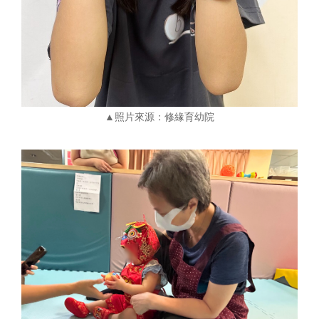
▲照片來源：修緣育幼院