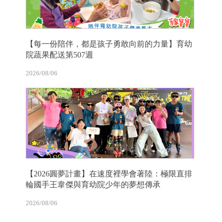
【每一份陪伴，都是孩子勇敢向前的力量】育幼
院蔬果配送第507週
2026/08/06
【2026圓夢計畫】在速度裡學會著陸：極限直排
輪國手王韋傑與育幼院少年的夢想傳承
2026/08/06