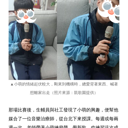
▲小萌的情緒起伏較大，剛來到機構時，總愛背著東西、喊著
想離家出走（照片來源：凱歌園提供）
那場比賽後，生輔員與社工發現了小萌的興趣，便幫他
媒合了一位音樂治療師，從台北下來授課。每週或每兩
週一次，老師帶著小萌練發聲、學新歌，也練習這次成