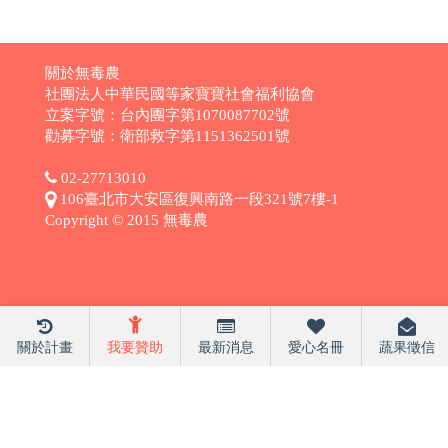
關於無毒農
社團法人中華民國等家寶寶社會福利協會
立案字號：台內團字第1070087702號
勸募字號：衛部救字第1151362501號
02-27713010
106臺北市大安區復興南路一段321號7樓-1
Copyright © 2015 無毒農
關於計畫
我要贊助
最新消息
愛心名冊
蔬果徵信