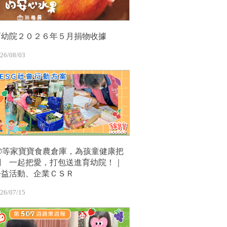
育幼院２０２６年５月捐物收據
26/08/03
📦等家寶寶食農倉庫，為孩童健康把
關 一起把愛，打包送進育幼院！｜
公益活動、企業ＣＳＲ
26/07/15