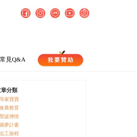
常見Q&A
文章分類
 等家寶寶
 食農教育
 聖誕傳情
 圓夢計畫
 志工旅程