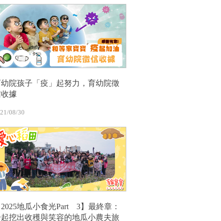
育幼院孩子「疫」起努力，育幼院徵
信收據
21/08/30
2025地瓜小食光Part 3】最終章：
一起挖出收穫與笑容的地瓜小農夫旅