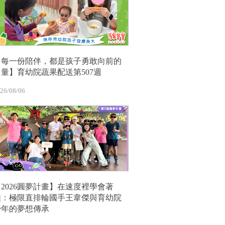
【每一份陪伴，都是孩子勇敢向前的
力量】育幼院蔬果配送第507週
26/08/06
【2026圓夢計畫】在速度裡學會著
陸：極限直排輪國手王韋傑與育幼院
少年的夢想傳承