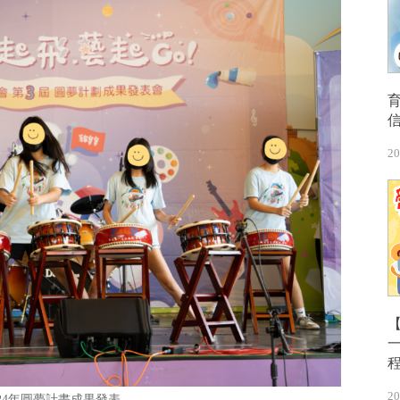
20
【
20
024年圓夢計畫成果發表