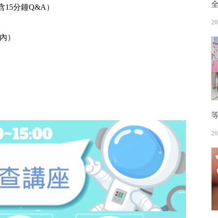
（含15分鐘Q&A）
20
場內）
）
20