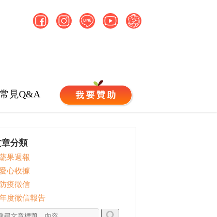
常見Q&A
文章分類
 蔬果週報
 愛心收據
 防疫徵信
 年度徵信報告