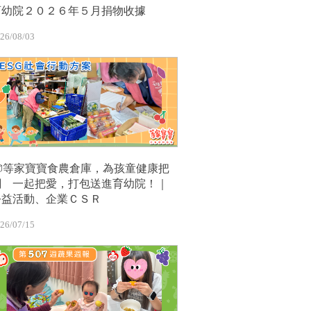
育幼院２０２６年５月捐物收據
26/08/03
📦等家寶寶食農倉庫，為孩童健康把
關 一起把愛，打包送進育幼院！｜
公益活動、企業ＣＳＲ
26/07/15