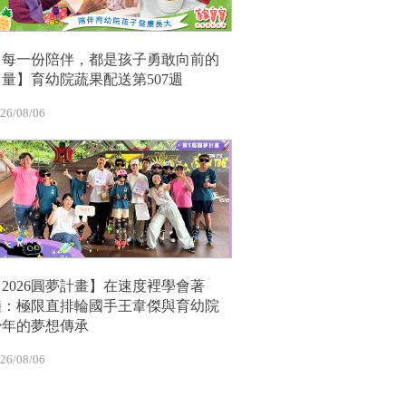
【每一份陪伴，都是孩子勇敢向前的
力量】育幼院蔬果配送第507週
26/08/06
【2026圓夢計畫】在速度裡學會著
陸：極限直排輪國手王韋傑與育幼院
少年的夢想傳承
26/08/06