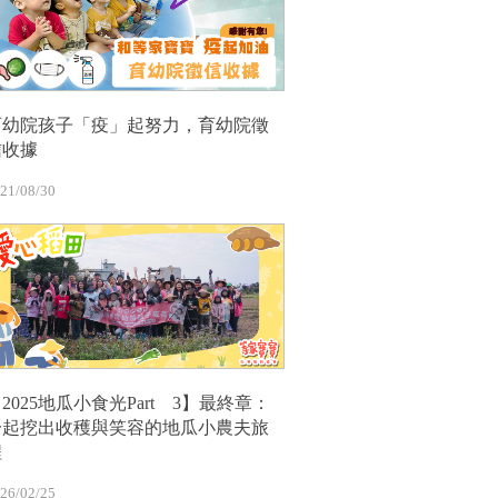
育幼院孩子「疫」起努力，育幼院徵
信收據
21/08/30
2025地瓜小食光Part 3】最終章：
一起挖出收穫與笑容的地瓜小農夫旅
程
26/02/25