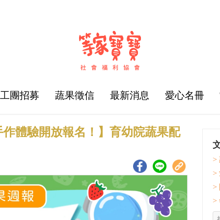
志工團招募
蔬果徵信
最新消息
愛心名冊
手作體驗開放報名！】育幼院蔬果配
>
>
>
>