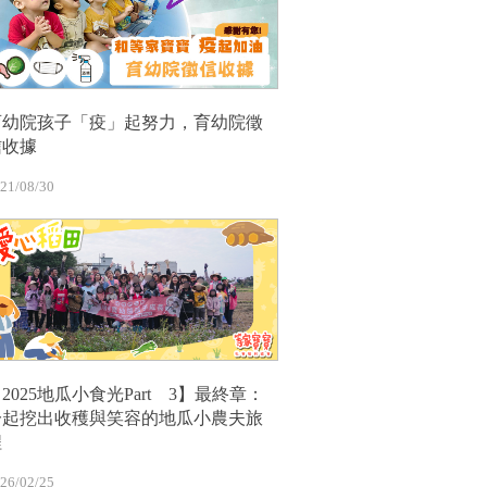
育幼院孩子「疫」起努力，育幼院徵
信收據
21/08/30
2025地瓜小食光Part 3】最終章：
一起挖出收穫與笑容的地瓜小農夫旅
程
26/02/25