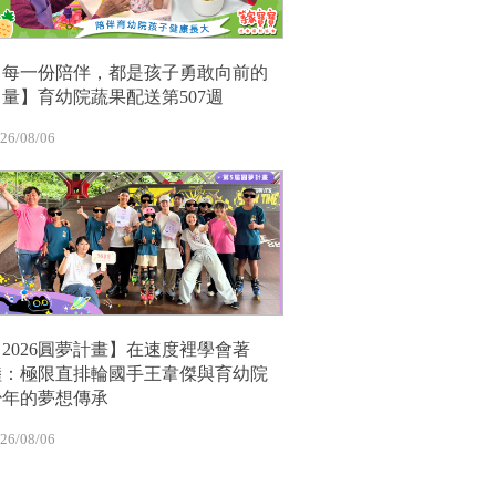
【每一份陪伴，都是孩子勇敢向前的
力量】育幼院蔬果配送第507週
26/08/06
【2026圓夢計畫】在速度裡學會著
陸：極限直排輪國手王韋傑與育幼院
少年的夢想傳承
26/08/06