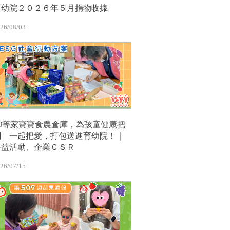
育幼院２０２６年５月捐物收據
26/08/03
📦等家寶寶食農倉庫，為孩童健康把
關 一起把愛，打包送進育幼院！｜
公益活動、企業ＣＳＲ
26/07/15