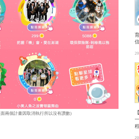
20
【
後面兩個計畫因取消執行所以沒有讚數)
20