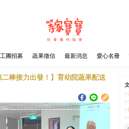
志工團招募
蔬果徵信
最新消息
愛心名冊
第二棒接力出發！】育幼院蔬果配送
>
>
>
>