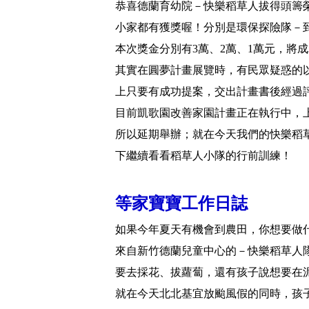
恭喜德蘭育幼院－快樂稻草人拔得頭籌
小家都有獲獎喔！分別是環保探險隊－
本次獎金分別有3萬、2萬、1萬元，將
其實在圓夢計畫展覽時，有民眾疑惑的
上只要有成功提案，交出計畫書後經過
目前凱歌園改善家園計畫正在執行中，
所以延期舉辦；就在今天我們的快樂稻
下繼續看看稻草人小隊的行前訓練！
等家寶寶工作日誌
如果今年夏天有機會到農田，你想要做
來自新竹德蘭兒童中心的－快樂稻草人
要去採花、拔蘿蔔，還有孩子說想要在
就在今天北北基宜放颱風假的同時，孩