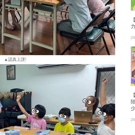
20
▲認真上課!
20