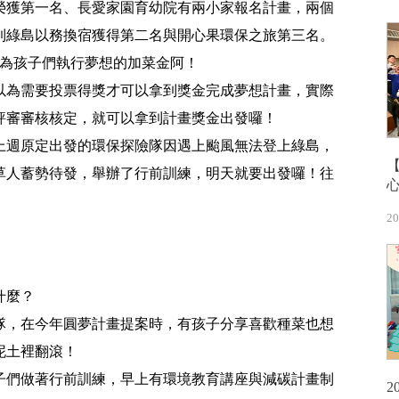
榮獲第一名、長愛家園育幼院有兩小家報名計畫，兩個
到綠島以務換宿獲得第二名與開心果環保之旅第三名。
成為孩子們執行夢想的加菜金阿！
以為需要投票得獎才可以拿到獎金完成夢想計畫，實際
評審審核核定，就可以拿到計畫獎金出發囉！
上週原定出發的環保探險隊因遇上颱風無法登上綠島，
草人蓄勢待發，舉辦了行前訓練，明天就要出發囉！往
20
什麼？
隊，在今年圓夢計畫提案時，有孩子分享喜歡種菜也想
泥土裡翻滾！
子們做著行前訓練，早上有環境教育講座與減碳計畫制