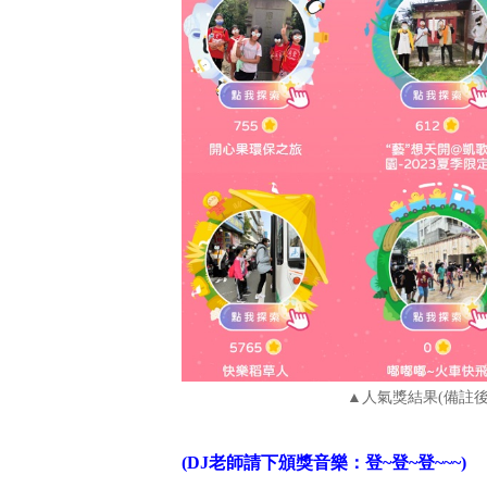
▲人氣獎結果(備註
(DJ老師請下頒獎音樂：登~登~登~~~)