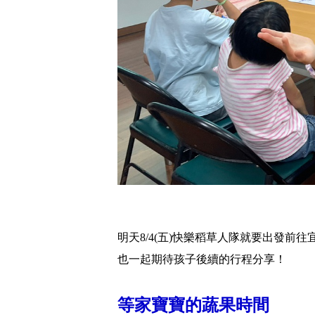
明天8/4(五)快樂稻草人隊就要出發
也一起期待孩子後續的行程分享！
等家寶寶的蔬果時間