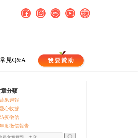
常見Q&A
文章分類
 蔬果週報
 愛心收據
 防疫徵信
 年度徵信報告