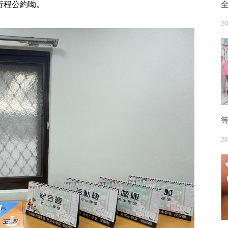
行程公約呦。
20
20