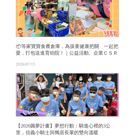
📦等家寶寶食農倉庫，為孩童健康把關 一起把
愛，打包送進育幼院！｜公益活動、企業ＣＳＲ
2026/07/15
【2026圓夢計畫】夢想行動：騎進心裡的3公
里，信義小騎士與獨居長輩的雙向溫暖