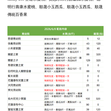
明行壽康水蜜桃、順晟小玉西瓜、順晟小玉西瓜、順晟
傳統百香果