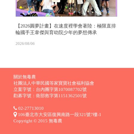
【2026圓夢計畫】在速度裡學會著陸：極限直排
輪國手王韋傑與育幼院少年的夢想傳承
2026/08/06
關於無毒農
社團法人中華民國等家寶寶社會福利協會
立案字號：台內團字第1070087702號
勸募字號：衛部救字第1151362501號
02-27713010
106臺北市大安區復興南路一段321號7樓-1
Copyright © 2015 無毒農