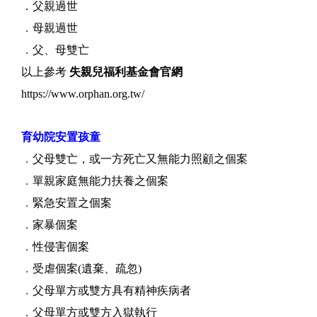
．父親過世
．
母親過世
．
父、母雙亡
以上參考
失親兒福利基金會官網
https://www.orphan.org.tw/
育幼院安置孩童
．
父母雙亡，或一方死亡又無能力照顧之個案
．
單親家庭無能力扶養之個案
．
緊急安置之個案
．
家暴個案
．
性侵害個案
．
受虐個案(遺棄、疏忽)
．
父母單方或雙方具有精神疾病者
．
父母單方或雙方入獄執行