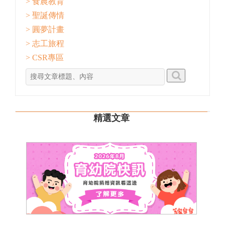
> 食農教育
> 聖誕傳情
> 圓夢計畫
> 志工旅程
> CSR專區
精選文章