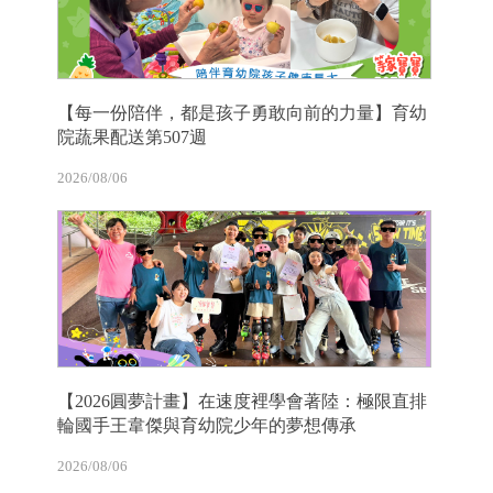
【每一份陪伴，都是孩子勇敢向前的力量】育幼
院蔬果配送第507週
2026/08/06
【2026圓夢計畫】在速度裡學會著陸：極限直排
輪國手王韋傑與育幼院少年的夢想傳承
2026/08/06