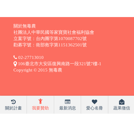
關於無毒農
社團法人中華民國等家寶寶社會福利協會
立案字號：台內團字第1070087702號
勸募字號：衛部救字第1151362501號
02-27713010
106臺北市大安區復興南路一段321號7樓-1
Copyright © 2015 無毒農
關於計畫
我要贊助
最新消息
愛心名冊
蔬果徵信