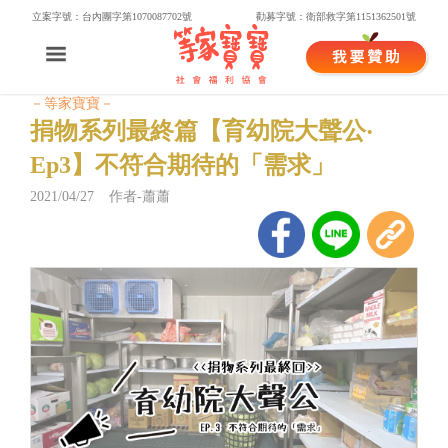
立案字號：台內團字第1070087702號
勸募字號：衛部救字第1151362501號
－等家寶寶－
捐物系列最終篇【育幼院大聲公‧
Ep3】不符合期待的「需求」
2021/04/27 作者-蕭蕭