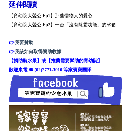
延伸閱讀
【育幼院大聲公‧Ep1】那些惜物人的愛心
【育幼院大聲公‧Ep2】一台「沒有除霜功能」的冰箱
👉
我要贊助
👉
我該如何取得贊助收據
【捐助醜水果】或【推薦需要幫助的育幼院】
歡迎來電 ☎ (02)2771-3010 等家寶寶團隊